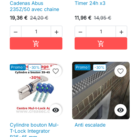
Cadenas Abus
Timer 24h x3
235Z/50 avec chaine
19,36 €
24,20 €
11,96 €
14,95 €




Ajouter au panier
Ajouter au pan


Promo !
Promo !
-30%
-30%
favorite_border
favorite_border


Cylindre bouton Mul-
Anti escalade
T-Lock Integrator
B35-45 mm