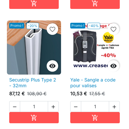
Ajouter au panier
Ajouter au pan


Promo !
Promo !
-20%
-40%
favorite_border
favorite_border


Secustrip Plus Type 2
Yale - Sangle a code
- 32mm
pour valises
87,12 €
108,90 €
10,53 €
17,55 €




Ajouter au panier
Ajouter au pan

