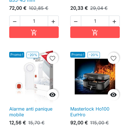
72,00 €
102,85 €
20,33 €
29,04 €




Ajouter au panier
Ajouter au pan


Promo !
Promo !
-20%
-20%
favorite_border
favorite_border


Alarme anti panique
Masterlock Ho100
mobile
EurHro
12,56 €
15,70 €
92,00 €
115,00 €