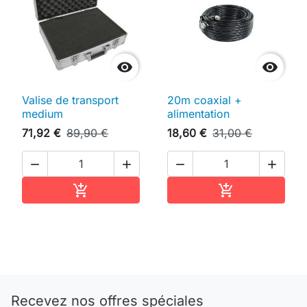


Valise de transport
20m coaxial +
medium
alimentation
71,92 €
89,90 €
18,60 €
31,00 €




Ajouter au panier
Ajouter au pan


Recevez nos offres spéciales