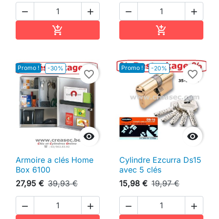




Ajouter au panier
Ajouter au pan


Promo !
Promo !
-30%
-20%
favorite_border
favorite_border


Armoire a clés Home
Cylindre Ezcurra Ds15
Box 6100
avec 5 clés
27,95 €
39,93 €
15,98 €
19,97 €



