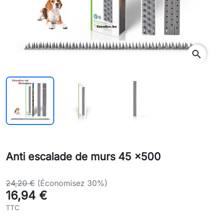
search
Anti escalade de murs 45 x500
24,20 €
(Économisez 30%)
16,94 €
TTC