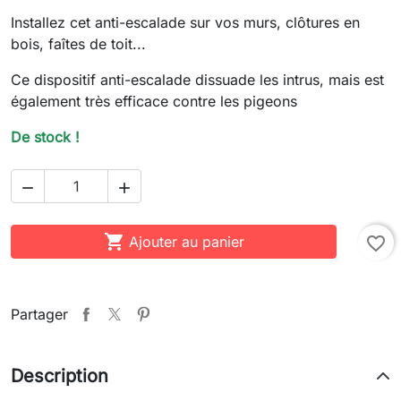
Installez cet anti-escalade sur vos murs, clôtures en
bois, faîtes de toit...
Ce dispositif anti-escalade dissuade les intrus, mais est
également très efficace contre les pigeons
De stock !



Ajouter au panier
favorite_border
Partager
Description