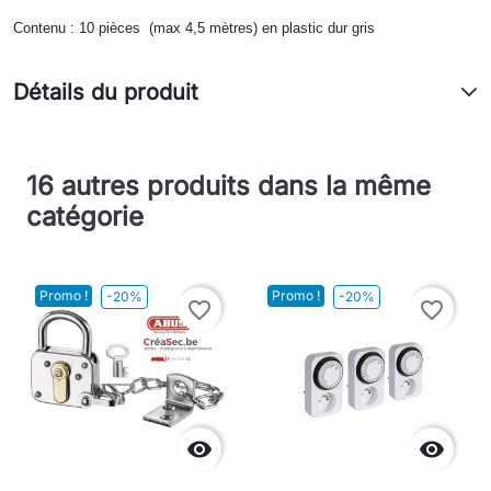
Contenu : 10 pièces (max 4,5 mètres) en plastic dur gris
Détails du produit
16 autres produits dans la même
catégorie
Promo !
Promo !
-20%
-20%
favorite_border
favorite_border

