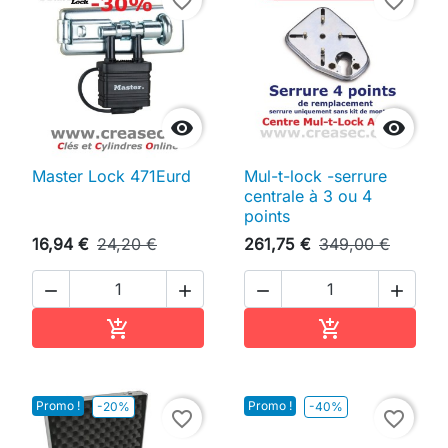
favorite_border
favorite_border


Master Lock 471Eurd
Mul-t-lock -serrure
centrale à 3 ou 4
points
16,94 €
24,20 €
261,75 €
349,00 €




Ajouter au panier
Ajouter au pan


Promo !
Promo !
-20%
-40%
favorite_border
favorite_border