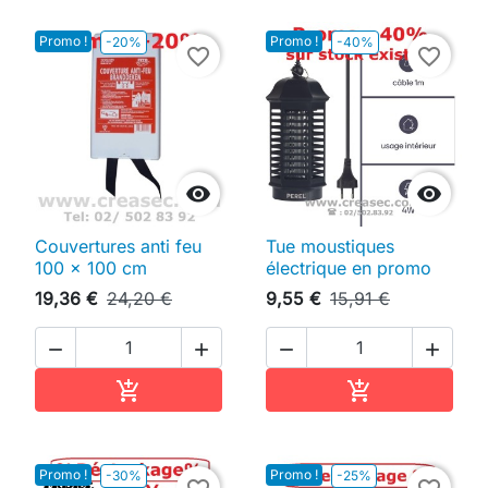
Promo !
Promo !
-20%
-40%
favorite_border
favorite_border


Couvertures anti feu
Tue moustiques
100 x 100 cm
électrique en promo
19,36 €
24,20 €
9,55 €
15,91 €




Ajouter au panier
Ajouter au pan


Promo !
Promo !
-30%
-25%