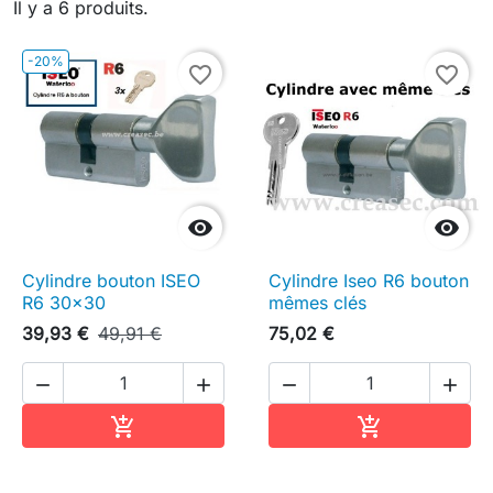
Il y a 6 produits.
-20%
favorite_border
favorite_border


Cylindre bouton ISEO
Cylindre Iseo R6 bouton
R6 30x30
mêmes clés
39,93 €
49,91 €
75,02 €




Ajouter au panier
Ajouter au pa

