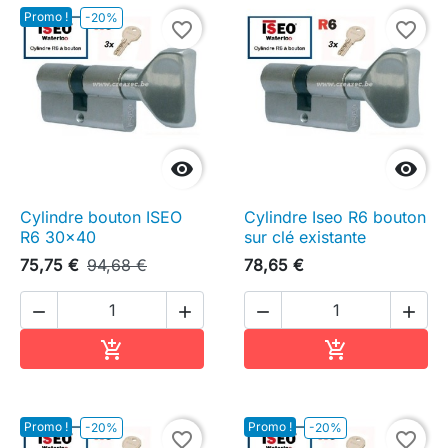
Promo !
-20%
favorite_border
favorite_border


Cylindre bouton ISEO
Cylindre Iseo R6 bouton
R6 30x40
sur clé existante
75,75 €
94,68 €
78,65 €




Ajouter au panier
Ajouter au pa


Promo !
Promo !
-20%
-20%
favorite_border
favorite_border