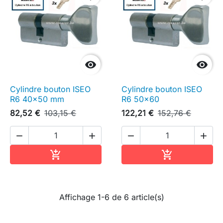


Cylindre bouton ISEO
Cylindre bouton ISEO
R6 40x50 mm
R6 50x60
82,52 €
103,15 €
122,21 €
152,76 €




Ajouter au panier
Ajouter au pa


Affichage 1-6 de 6 article(s)