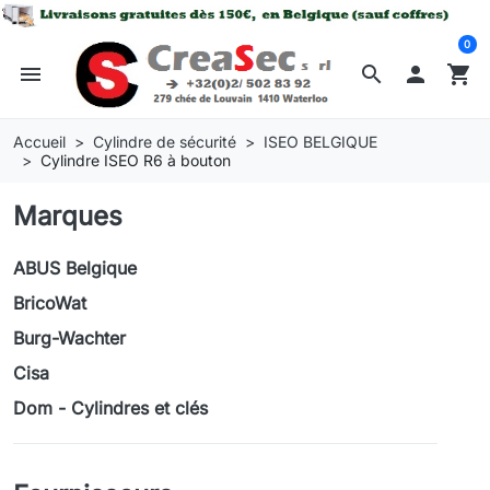
0
menu
search

shopping_cart
Accueil
Cylindre de sécurité
ISEO BELGIQUE
Cylindre ISEO R6 à bouton
Marques
ABUS Belgique
BricoWat
Burg-Wachter
Cisa
Dom - Cylindres et clés