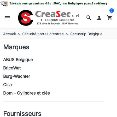
0
menu
search

shopping_cart
Accueil
Sécurité portes d'entrée
Secustrip Belgique
Marques
ABUS Belgique
BricoWat
Burg-Wachter
Cisa
Dom - Cylindres et clés
Fournisseurs