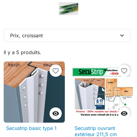
expand_more
Prix, croissant
Il y a 5 produits.
favorite_border
favorite_border


Secustrip basic type 1
Secustrip ouvrant
extérieur 211,5 cm