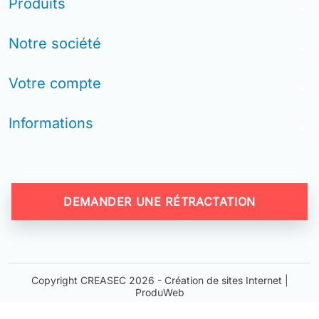
Produits
arrow_drop_down
Notre société
arrow_drop_down
Votre compte
arrow_drop_down
Informations
arrow_drop_down
DEMANDER UNE RÉTRACTATION
Copyright CREASEC 2026 -
Création de sites Internet |
ProduWeb