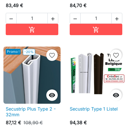
83,49 €
84,70 €




Ajouter au panier
Ajouter au pa


Promo !
-20%
favorite_border
favorite_border


Secustrip Plus Type 2 -
Secustrip Type 1 Listel
32mm
87,12 €
108,90 €
94,38 €