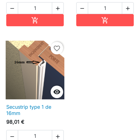




Ajouter au panier
Ajouter au pa


favorite_border

Secustrip type 1 de
16mm
98,01 €

