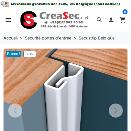
0
menu
search

shopping_cart
Accueil
Sécurité portes d'entrée
Secustrip Belgique
Promo !
-20%
Previous
Next