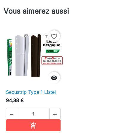
Vous aimerez aussi
favorite_border

Secustrip Type 1 Listel
94,38 €


Ajouter au panier
