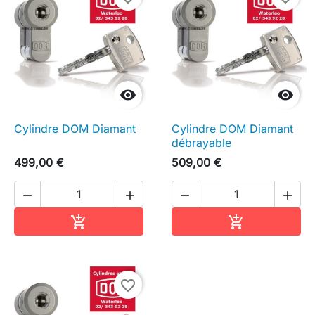


Cylindre DOM Diamant
Cylindre DOM Diamant
débrayable
499,00 €
509,00 €




Ajouter au panier
Ajouter au pa


favorite_border