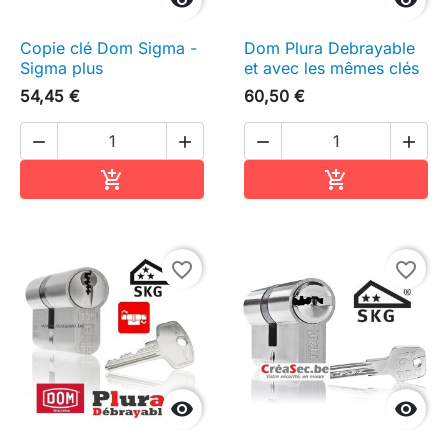
Copie clé Dom Sigma -
Dom Plura Debrayable
Sigma plus
et avec les mêmes clés
54,45 €
60,50 €




Ajouter au panier
Ajouter au pa


favorite_border
favorite_border

