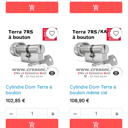
Ajouter au panier
Ajouter au pa


favorite_border
favorite_border


Cylindre Dom Terra à
Cylindre Dom Terra à
bouton
bouton même clé
102,85 €
108,90 €




Ajouter au panier
Ajouter au pa

