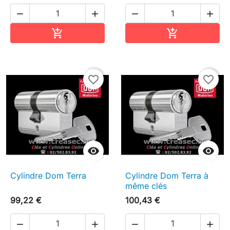




Ajouter au panier
Ajouter au pa


favorite_border
favorite_border


Cylindre Dom Terra
Cylindre Dom Terra à
même clés
99,22 €
100,43 €



