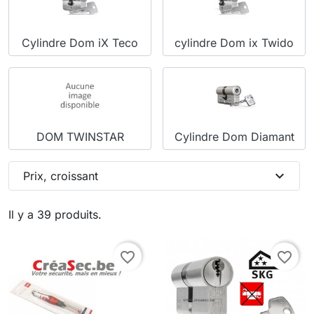
Cylindre Dom iX Teco
cylindre Dom ix Twido
DOM TWINSTAR
Cylindre Dom Diamant
expand_more
Prix, croissant
Il y a 39 produits.
favorite_border
favorite_border