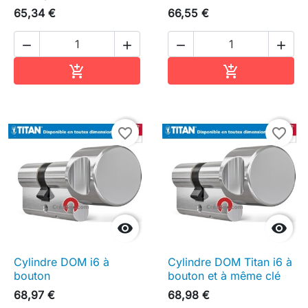
65,34 €
66,55 €




Ajouter au panier
Ajouter au pa


favorite_border
favorite_border


Cylindre DOM i6 à
Cylindre DOM Titan i6 à
bouton
bouton et à même clé
68,97 €
68,98 €