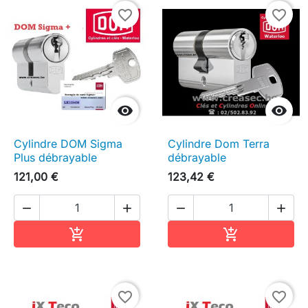
favorite_border
favorite_border


Cylindre DOM Sigma
Cylindre Dom Terra
Plus débrayable
débrayable
121,00 €
123,42 €




Ajouter au panier
Ajouter au pa


favorite_border
favorite_border