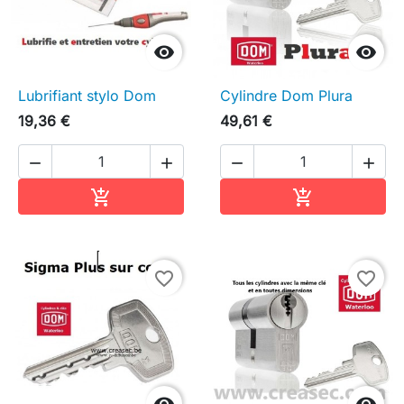


Lubrifiant stylo Dom
Cylindre Dom Plura
19,36 €
49,61 €




Ajouter au panier
Ajouter au pa


favorite_border
favorite_border

