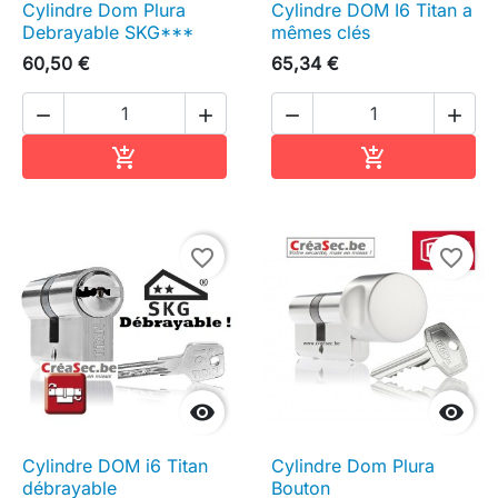
Cylindre Dom Plura
Cylindre DOM I6 Titan a
Debrayable SKG***
mêmes clés
60,50 €
65,34 €




Ajouter au panier
Ajouter au pa


favorite_border
favorite_border


Cylindre DOM i6 Titan
Cylindre Dom Plura
débrayable
Bouton