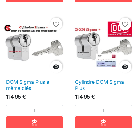
favorite_border
favorite_border


DOM Sigma Plus a
Cylindre DOM Sigma
même clés
Plus
114,95 €
114,95 €




Ajouter au panier
Ajouter au pa

