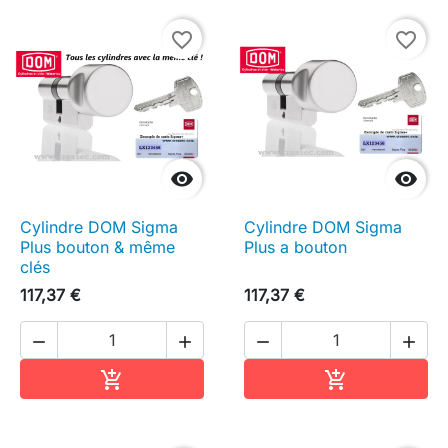
favorite_border
favorite_border


Cylindre DOM Sigma
Cylindre DOM Sigma
Plus bouton & même
Plus a bouton
clés
117,37 €
117,37 €




Ajouter au panier
Ajouter au pa

