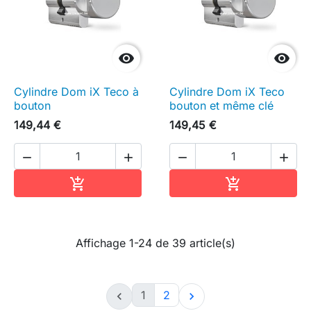


Cylindre Dom iX Teco à
Cylindre Dom iX Teco
bouton
bouton et même clé
149,44 €
149,45 €




Ajouter au panier
Ajouter au pa


Affichage 1-24 de 39 article(s)
1
2

