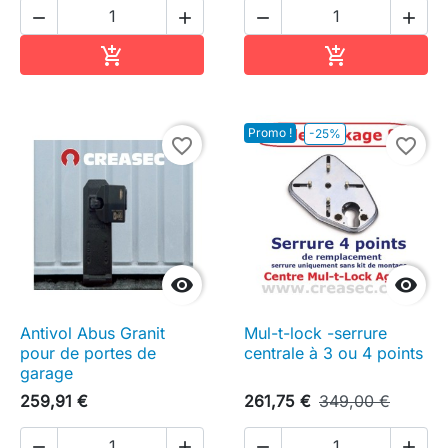




Ajouter au panier
Ajouter au pa


Promo !
-25%
favorite_border
favorite_border


Antivol Abus Granit
Mul-t-lock -serrure
pour de portes de
centrale à 3 ou 4 points
garage
259,91 €
261,75 €
349,00 €



