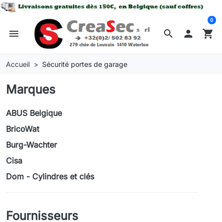
0
menu
search

shopping_cart
Accueil
Sécurité portes de garage
Marques
ABUS Belgique
BricoWat
Burg-Wachter
Cisa
Dom - Cylindres et clés
Fournisseurs