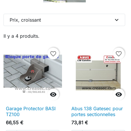
expand_more
Prix, croissant
Il y a 4 produits.
favorite_border
favorite_border


Garage Protector BASI
Abus 138 Gatesec pour
TZ100
portes sectionnelles
66,55 €
73,81 €