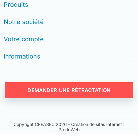
Produits
arrow_drop_down
Notre société
arrow_drop_down
Votre compte
arrow_drop_down
Informations
arrow_drop_down
DEMANDER UNE RÉTRACTATION
Copyright CREASEC 2026 -
Création de sites Internet |
ProduWeb