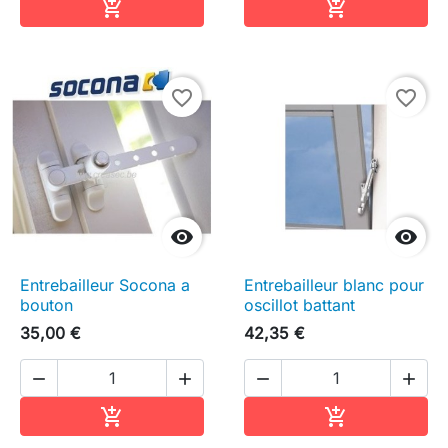
Ajouter au panier
Ajouter au pa


favorite_border
favorite_border


Entrebailleur Socona a
Entrebailleur blanc pour
bouton
oscillot battant
35,00 €
42,35 €




Ajouter au panier
Ajouter au pa

