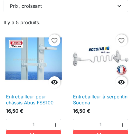
expand_more
Prix, croissant
Il y a 5 produits.
favorite_border
favorite_border


Entrebailleur pour
Entrebailleur à serpentin
châssis Abus FSS100
Socona
16,50 €
16,50 €



