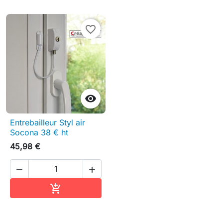
favorite_border

Entrebailleur Styl air
Socona 38 € ht
45,98 €


Ajouter au panier
