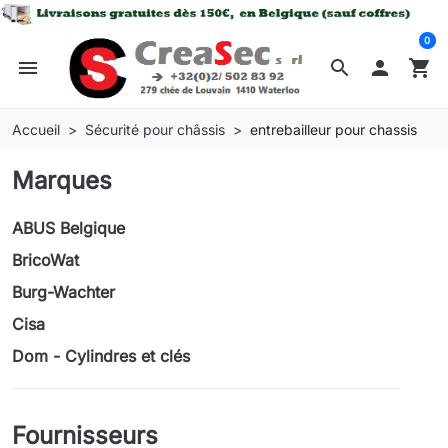
0
menu
search

shopping_cart
Accueil
Sécurité pour châssis
entrebailleur pour chassis
Marques
ABUS Belgique
BricoWat
Burg-Wachter
Cisa
Dom - Cylindres et clés
Fournisseurs