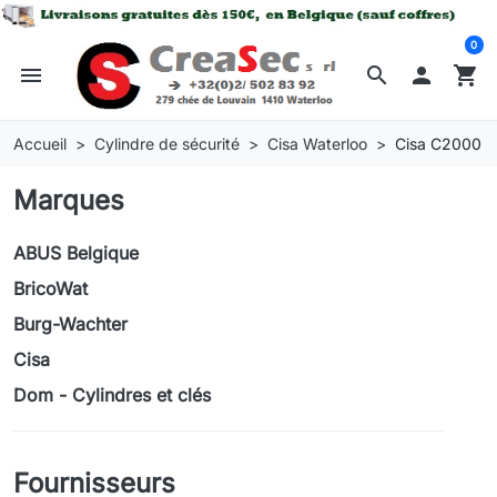
0
menu
search

shopping_cart
Accueil
Cylindre de sécurité
Cisa Waterloo
Cisa C2000
Marques
ABUS Belgique
BricoWat
Burg-Wachter
Cisa
Dom - Cylindres et clés
Fournisseurs