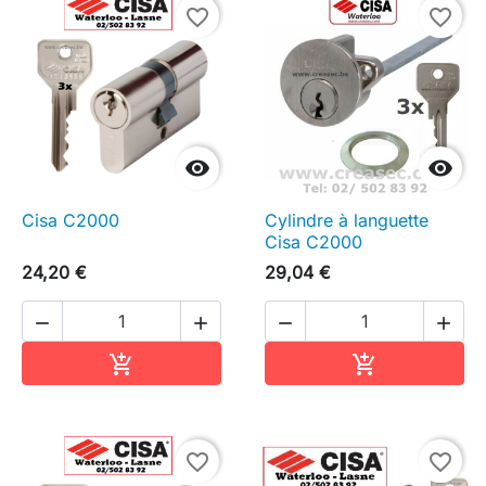
favorite_border
favorite_border


Cisa C2000
Cylindre à languette
Cisa C2000
24,20 €
29,04 €




Ajouter au panier
Ajouter au pa


favorite_border
favorite_border