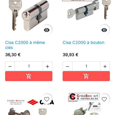


Cisa C2000 à même
Cisa C2000 à bouton
clés
36,30 €
39,93 €




Ajouter au panier
Ajouter au pa


favorite_border
favorite_border