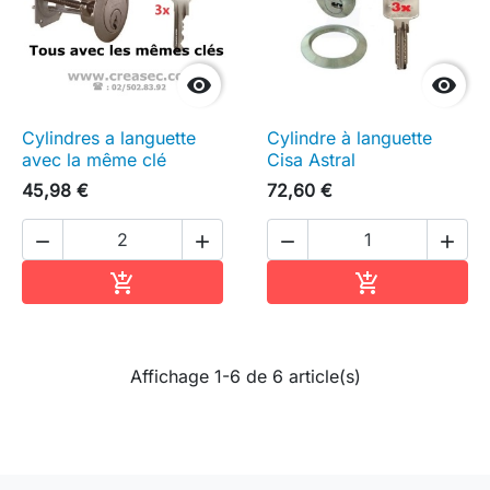


Cylindres a languette
Cylindre à languette
avec la même clé
Cisa Astral
45,98 €
72,60 €




Ajouter au panier
Ajouter au pa


Affichage 1-6 de 6 article(s)