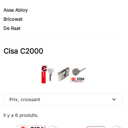
Assa Abloy
Bricowat
De Raat
Cisa C2000
expand_more
Prix, croissant
Il y a 6 produits.