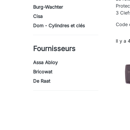
Protec
Burg-Wachter
3 Clef
Cisa
Code c
Dom - Cylindres et clés
Il y a 
Fournisseurs
Assa Abloy
Bricowat
De Raat