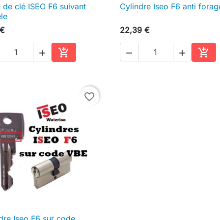
 de clé ISEO F6 suivant
Cylindre Iseo F6 anti forag

Aperçu rapide

Aperçu rapide
le
 €
22,39 €





Ajouter au panier
Ajou
favorite_border
dre Iseo F6 sur code