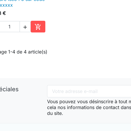

Aperçu rapide
xxxxx
3 €


Ajouter au panier
age 1-4 de 4 article(s)
éciales
Vous pouvez vous désinscrire à tout
cela nos informations de contact dans 
du site.