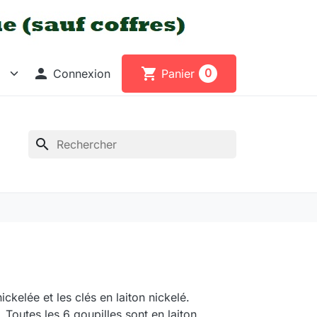

shopping_cart
0
Connexion
Panier
search
ckelée et les clés en laiton nickelé.
 Toutes les 6 goupilles sont en laiton