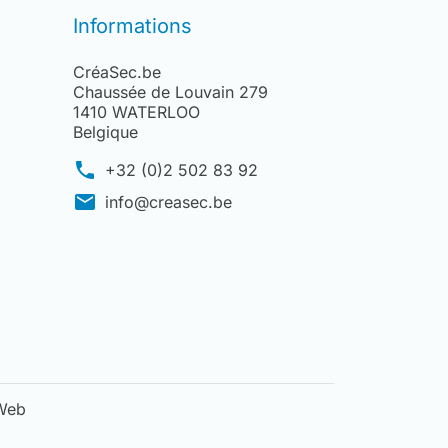
Informations
CréaSec.be
Chaussée de Louvain 279
1410 WATERLOO
Belgique
phone
+32 (0)2 502 83 92
mail
info@creasec.be
uWeb