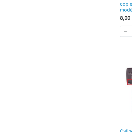
copie
modè
8,00

Cylin