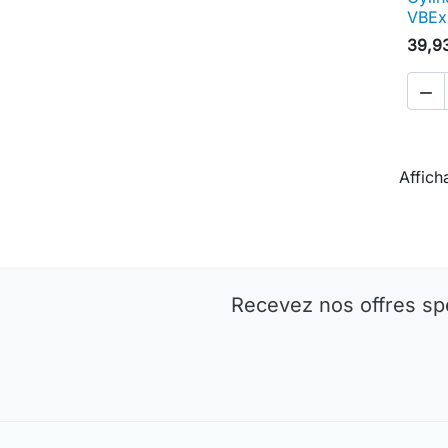
VBEx
39,9

Affich
Recevez nos offres sp