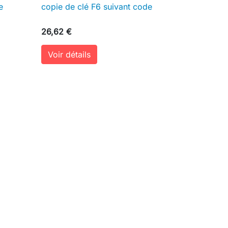
e
copie de clé F6 suivant code

Aperçu rapide
26,62 €
Voir détails
ter au panier