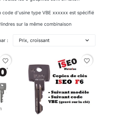
un code d'usine type VBE xxxxxx est spécifié
cylindres sur la même combinaison
expand_more
par :
Prix, croissant
favorite_border
favorite_border