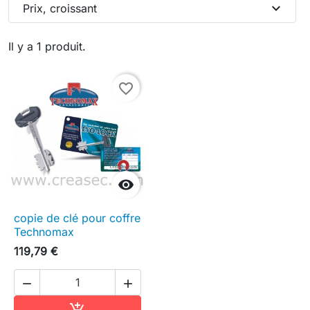
expand_more
Prix, croissant
Il y a 1 produit.
favorite_border

copie de clé pour coffre
Technomax
119,79 €


Ajouter au panier
