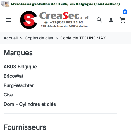
0
menu
search

shopping_cart
Accueil
Copies de clés
Copie clé TECHNOMAX
Marques
ABUS Belgique
BricoWat
Burg-Wachter
Cisa
Dom - Cylindres et clés
Fournisseurs