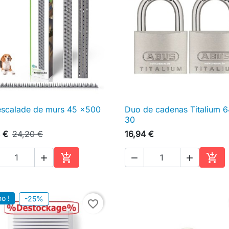
 escalade de murs 45 x500
Duo de cadenas Titalium 6

Aperçu rapide

Aperçu rapide
30
 €
24,20 €
16,94 €





Ajouter au panier
Ajou
o !
-25%
favorite_border