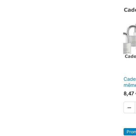
Cade
même
8,47

Prom