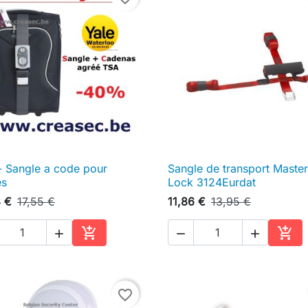
- Sangle a code pour
Sangle de transport Master

Aperçu rapide

Aperçu rapide
es
Lock 3124Eurdat
3 €
17,55 €
11,86 €
13,95 €





Ajouter au panier
Ajou
favorite_border