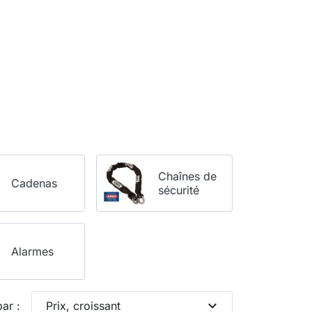
Chaînes de
Cadenas
sécurité
Alarmes
expand_more
par :
Prix, croissant