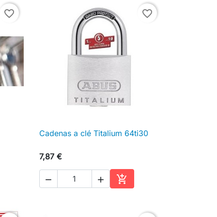
favorite_border
favorite_border
Cadenas a clé Titalium 64ti30

Aperçu rapide
7,87 €



Ajouter au panier