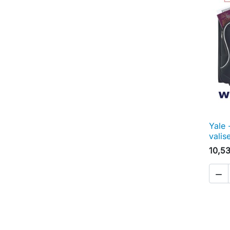
Yale 
valis
10,5
