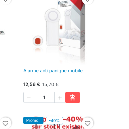
Alarme anti panique mobile

Aperçu rapide
12,56 €
15,70 €



ter au panier
Ajouter au panier
Promo !
-40%
favorite_border
favorite_border