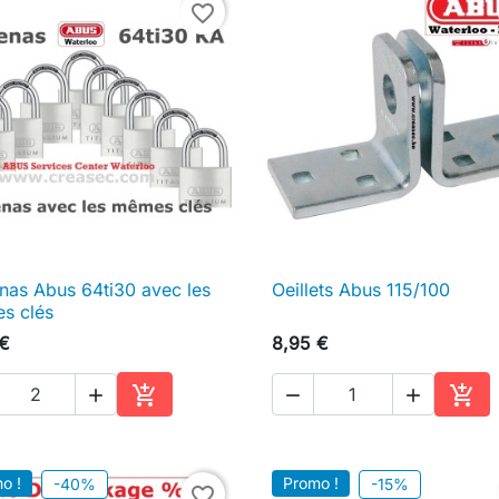
favorite_border
nas Abus 64ti30 avec les
Oeillets Abus 115/100

Aperçu rapide

Aperçu rapide
s clés
 €
8,95 €





Ajouter au panier
Ajou
o !
Promo !
-40%
-15%
favorite_border