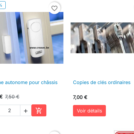
%
favorite_border
me autonome pour châssis
Copies de clés ordinaires

Aperçu rapide

Aperçu rapide
 €
7,50 €
7,00 €

Voir détails

Ajouter au panier