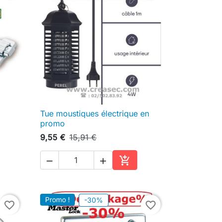
Tue moustiques électrique en

Aperçu rapide
promo
9,55 €
15,91 €



ter au panier
Ajouter au panier
Promo !
-30%
favorite_border
favorite_border