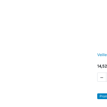
Veill
14,52

Prom