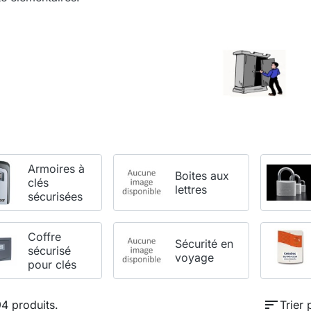
Armoires à
Boites aux
clés
lettres
sécurisées
Coffre
Sécurité en
sécurisé
voyage
pour clés
sort
94 produits.
Trier 