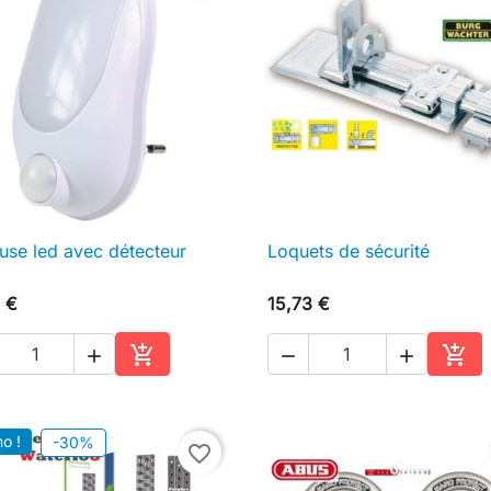
euse led avec détecteur
Loquets de sécurité

Aperçu rapide

Aperçu rapide
 €
15,73 €





Ajouter au panier
Ajou
o !
-30%
favorite_border