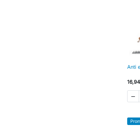
Anti
16,94

Prom