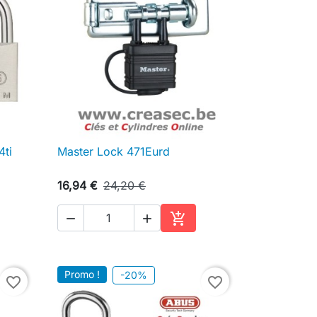
4ti
Master Lock 471Eurd

Aperçu rapide
16,94 €
24,20 €



ter au panier
Ajouter au panier
Promo !
-20%
favorite_border
favorite_border