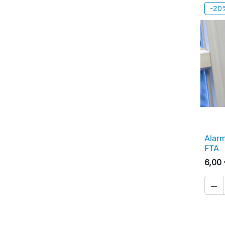
-20
Alar
FTA
6,00
