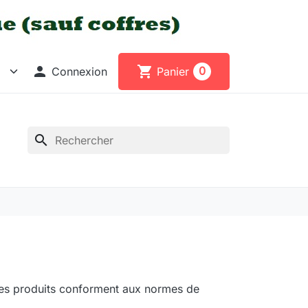

shopping_cart
0
Connexion
Panier
search
c des produits conforment aux normes de