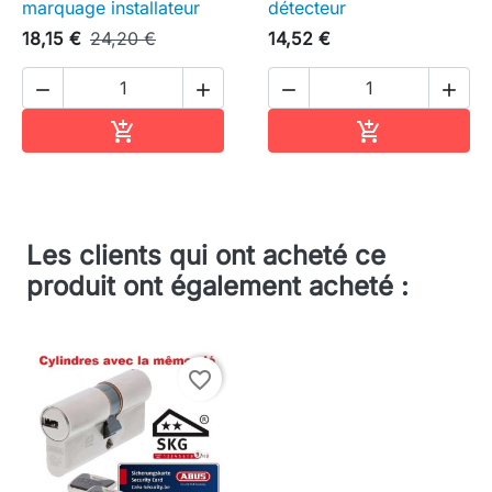
marquage installateur
détecteur
18,15 €
24,20 €
14,52 €




Ajouter au panier
Ajouter au pa


Les clients qui ont acheté ce
produit ont également acheté :
favorite_border