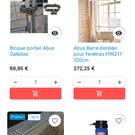


Bloque portail Abus
Abus Barre blindée
GateSec
pour fenêtres FPR217
100cm
69,95 €
272,25 €




Ajouter au panier
Ajouter au pan


Promo !
-30%
favorite_border
favorite_border