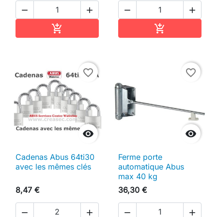




Ajouter au panier
Ajouter au pan


favorite_border
favorite_border


Cadenas Abus 64ti30
Ferme porte
avec les mêmes clés
automatique Abus
max 40 kg
8,47 €
36,30 €



