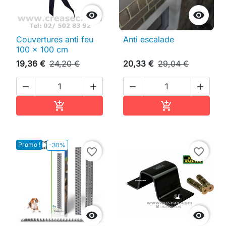


Couvertures anti feu
Anti escalade
100 x 100 cm
19,36 €
24,20 €
20,33 €
29,04 €




Ajouter au panier
Ajouter au pan


Promo !
-30%
favorite_border
favorite_border

