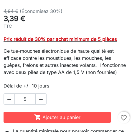
4,84 €
(Économisez 30%)
3,39 €
TTC
Prix réduit de 30% par achat minimum de 5 pièces
Ce tue-mouches électronique de haute qualité est
efficace contre les moustiques, les mouches, les
guêpes, frelons et autres insectes volants. Il fonctionne
avec deux piles de type AA de 1,5 V (non fournies)
Délai de +/- 10 jours



Ajouter au panier
favorite_border
La quantité minimale pour pouvoir commander ce