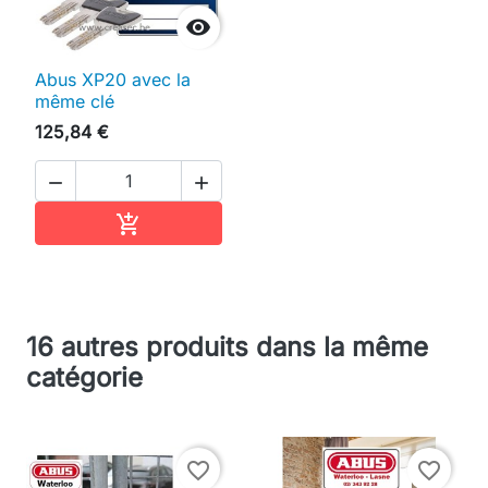

Abus XP20 avec la
même clé
125,84 €


Ajouter au panier

16 autres produits dans la même
catégorie
favorite_border
favorite_border