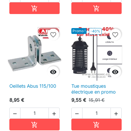
Ajouter au panier
Ajouter au pan


Promo !
-40%
favorite_border
favorite_border


Oeillets Abus 115/100
Tue moustiques
électrique en promo
8,95 €
9,55 €
15,91 €




Ajouter au panier
Ajouter au pan

