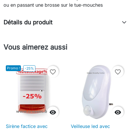
ou en passant une brosse sur le tue-mouches
Détails du produit
Vous aimerez aussi
Promo !
-25%
favorite_border
favorite_border


Sirène factice avec
Veilleuse led avec