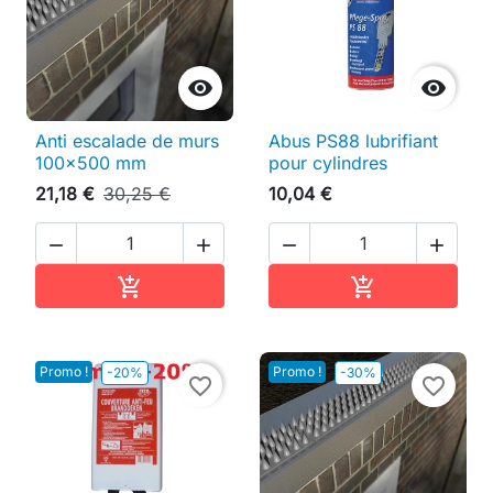


Anti escalade de murs
Abus PS88 lubrifiant
100x500 mm
pour cylindres
21,18 €
30,25 €
10,04 €




Ajouter au panier
Ajouter au pan


Promo !
Promo !
-20%
-30%
favorite_border
favorite_border