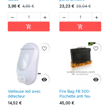
3,96 €
4,95 €
23,23 €
29,04 €




Ajouter au panier
Ajouter au pan


favorite_border
favorite_border


Veilleuse led avec
Fire Bag FB 500-
détecteur
Pochette anti feu
14,52 €
45,00 €