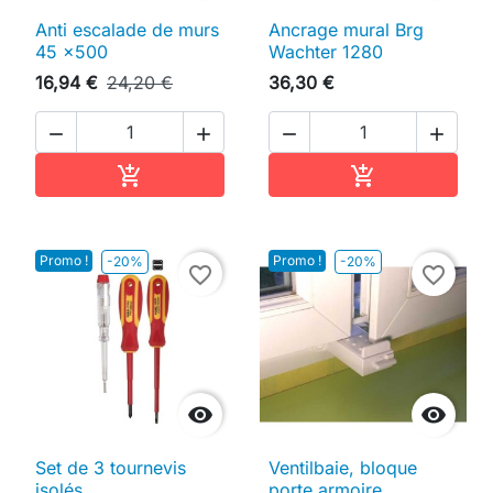
Anti escalade de murs
Ancrage mural Brg
45 x500
Wachter 1280
16,94 €
24,20 €
36,30 €




Ajouter au panier
Ajouter au pan


Promo !
Promo !
-20%
-20%
favorite_border
favorite_border


Set de 3 tournevis
Ventilbaie, bloque
isolés
porte armoire