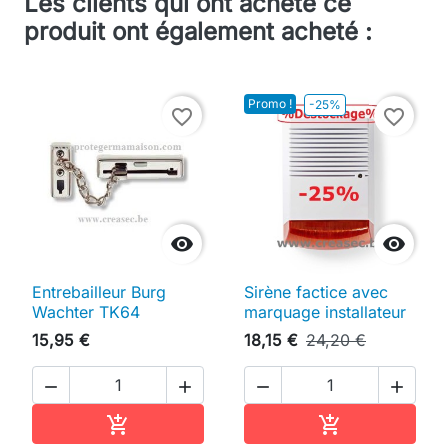
Les clients qui ont acheté ce
produit ont également acheté :
Promo !
-25%
favorite_border
favorite_border


Entrebailleur Burg
Sirène factice avec
Wachter TK64
marquage installateur
15,95 €
18,15 €
24,20 €




Ajouter au panier
Ajouter au pan

