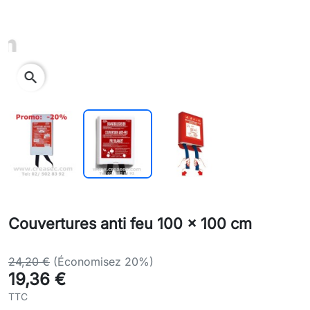
search
Couvertures anti feu 100 x 100 cm
24,20 €
(Économisez 20%)
19,36 €
TTC