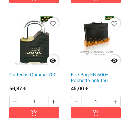
favorite_border
favorite_border


Cadenas Gamma 700
Fire Bag FB 500-
Pochette anti feu
56,87 €
45,00 €




Ajouter au panier
Ajouter au pan

