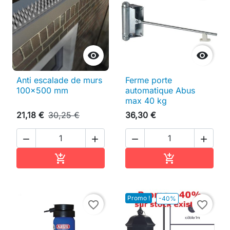


Anti escalade de murs
Ferme porte
100x500 mm
automatique Abus
max 40 kg
21,18 €
30,25 €
36,30 €




Ajouter au panier
Ajouter au pan


Promo !
-40%
favorite_border
favorite_border