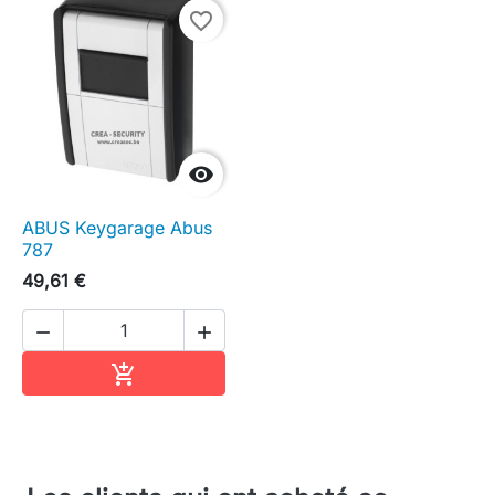
favorite_border

ABUS Keygarage Abus
787
49,61 €


Ajouter au panier
