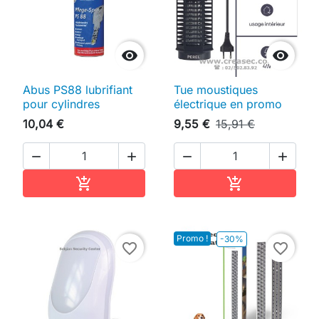


Abus PS88 lubrifiant
Tue moustiques
pour cylindres
électrique en promo
10,04 €
9,55 €
15,91 €




Ajouter au panier
Ajouter au pan


Promo !
-30%
favorite_border
favorite_border