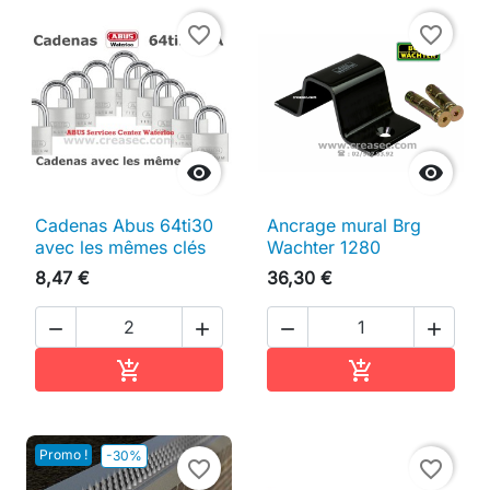
favorite_border
favorite_border


Cadenas Abus 64ti30
Ancrage mural Brg
avec les mêmes clés
Wachter 1280
8,47 €
36,30 €




Ajouter au panier
Ajouter au pan


Promo !
-30%
favorite_border
favorite_border