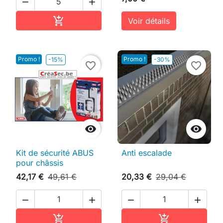


Ajouter au panier

Voir détails
Promo !
Promo !
-15%
-30%
favorite_border
favorite_border


Kit de sécurité ABUS
Anti escalade
pour châssis
42,17 €
49,61 €
20,33 €
29,04 €




Ajouter au panier
Ajouter au pan

