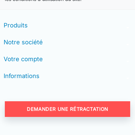
Produits
arrow_drop_down
Notre société
arrow_drop_down
Votre compte
arrow_drop_down
Informations
arrow_drop_down
DEMANDER UNE RÉTRACTATION