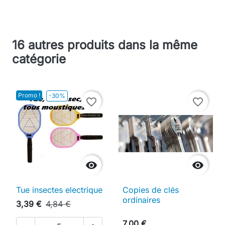
16 autres produits dans la même
catégorie
Promo !
-30%
favorite_border
favorite_border


Tue insectes electrique
Copies de clés
ordinaires
3,39 €
4,84 €
7,00 €