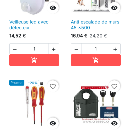


Veilleuse led avec
Anti escalade de murs
détecteur
45 x500
14,52 €
16,94 €
24,20 €




Ajouter au panier
Ajouter au pan


Promo !
-20%
favorite_border
favorite_border

