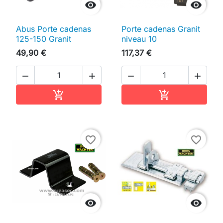


Abus Porte cadenas
Porte cadenas Granit
125-150 Granit
niveau 10
49,90 €
117,37 €




Ajouter au panier
Ajouter au pan


favorite_border
favorite_border

