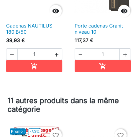


Cadenas NAUTILUS
Porte cadenas Granit
180IB/50
niveau 10
39,93 €
117,37 €




Ajouter au panier
Ajouter au pa


11 autres produits dans la même
catégorie
Promo !
-30%
favorite_border
favorite_border