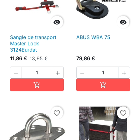


Sangle de transport
ABUS WBA 75
Master Lock
3124Eurdat
11,86 €
13,95 €
79,86 €




Ajouter au panier
Ajouter au pan


favorite_border
favorite_border