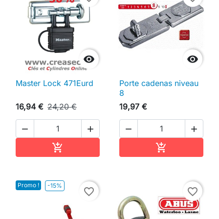


Master Lock 471Eurd
Porte cadenas niveau
8
16,94 €
24,20 €
19,97 €




Ajouter au panier
Ajouter au pan


Promo !
-15%
favorite_border
favorite_border