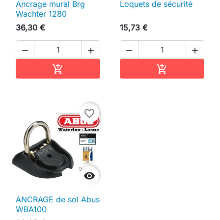
Ancrage mural Brg
Loquets de sécurité
Wachter 1280
36,30 €
15,73 €




Ajouter au panier
Ajouter au pan


favorite_border

ANCRAGE de sol Abus
WBA100