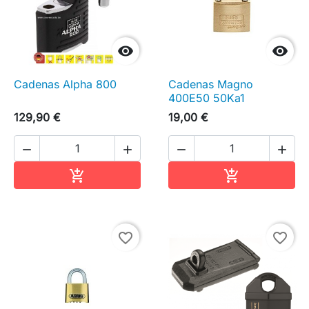


Cadenas Alpha 800
Cadenas Magno
400E50 50Ka1
129,90 €
19,00 €




Ajouter au panier
Ajouter au pa


favorite_border
favorite_border