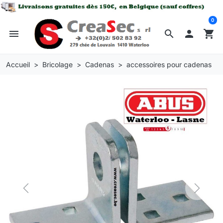
0
menu
search

shopping_cart
Accueil
Bricolage
Cadenas
accessoires pour cadenas
Previous
Next