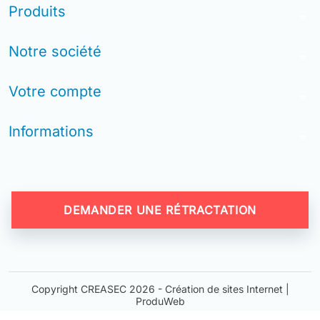
Produits
arrow_drop_down
Notre société
arrow_drop_down
Votre compte
arrow_drop_down
Informations
arrow_drop_down
DEMANDER UNE RÉTRACTATION
Copyright CREASEC 2026 -
Création de sites Internet |
ProduWeb