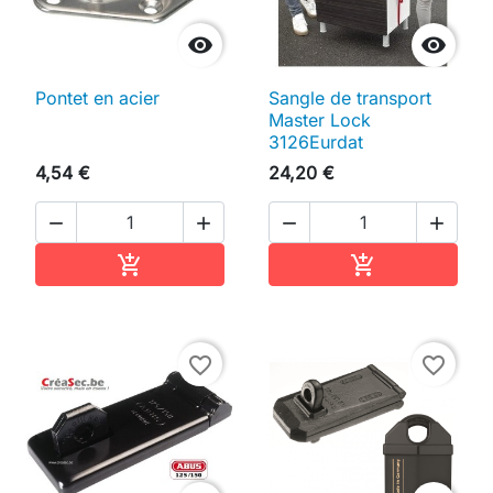


Pontet en acier
Sangle de transport
Master Lock
3126Eurdat
4,54 €
24,20 €




Ajouter au panier
Ajouter au pan


favorite_border
favorite_border