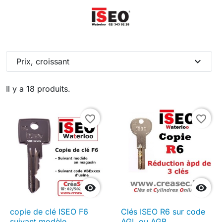
expand_more
Prix, croissant
Il y a 18 produits.
favorite_border
favorite_border


copie de clé ISEO F6
Clés ISEO R6 sur code
suivant modèle
AGL ou AGB