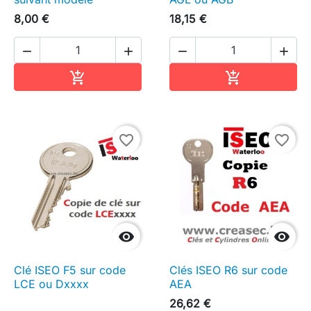
8,00 €
18,15 €




Ajouter au panier
Ajouter au pa


favorite_border
favorite_border


Clé ISEO F5 sur code
Clés ISEO R6 sur code
LCE ou Dxxxx
AEA
26,62 €