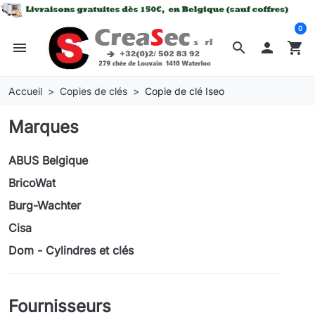
0
menu
search

shopping_cart
Accueil
Copies de clés
Copie de clé Iseo
Marques
ABUS Belgique
BricoWat
Burg-Wachter
Cisa
Dom - Cylindres et clés
Fournisseurs