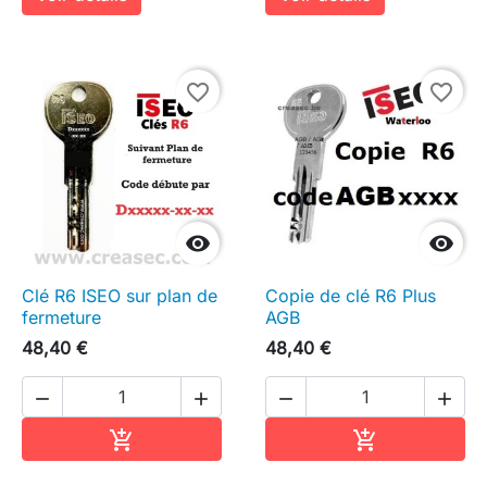
favorite_border
favorite_border


Clé R6 ISEO sur plan de
Copie de clé R6 Plus
fermeture
AGB
48,40 €
48,40 €




Ajouter au panier
Ajouter au pa

