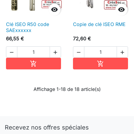


Clé ISEO R50 code
Copie de clé ISEO RME
SAExxxxxx
66,55 €
72,60 €




Ajouter au panier
Ajouter au pa


Affichage 1-18 de 18 article(s)
Recevez nos offres spéciales