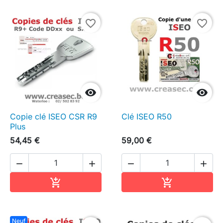
favorite_border
favorite_border


Copie clé ISEO CSR R9
Clé ISEO R50
Plus
54,45 €
59,00 €




Ajouter au panier
Ajouter au pa


Neuf