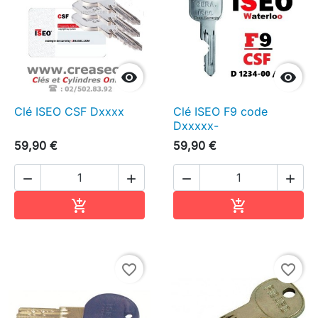


Clé ISEO CSF Dxxxx
Clé ISEO F9 code
Dxxxxx-
59,90 €
59,90 €




Ajouter au panier
Ajouter au pa


favorite_border
favorite_border