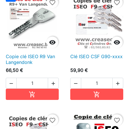
favorite_border
favorite_border


Copie clé ISEO R9 Van
Clé ISEO CSF G90-xxxx
Langendonk
66,50 €
59,90 €




Ajouter au panier
Ajouter au pa


favorite_border
favorite_border