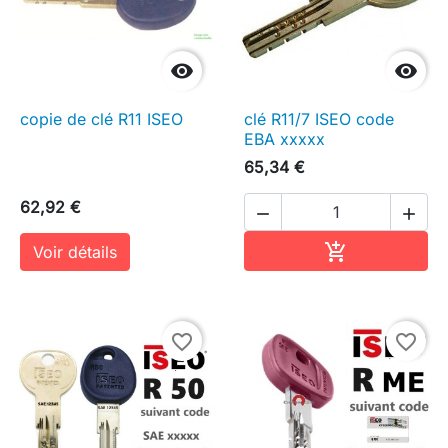


copie de clé R11 ISEO
clé R11/7 ISEO code
EBA xxxxx
65,34 €
62,92 €


Ajouter au pa

Voir détails
favorite_border
favorite_border