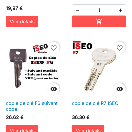
19,97 €


Ajouter au pa

Voir détails
favorite_border
favorite_border


copie de clé F6 suivant
copie de clé R7 ISEO
code
26,62 €
36,30 €
Voir détails
Voir détails