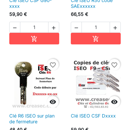
Clé ISEO CSF G90-
Clé ISEO R50 code
xxxx
SAExxxxxx
59,90 €
66,55 €




Ajouter au panier
Ajouter au pan


favorite_border
favorite_border


Clé R6 ISEO sur plan
Clé ISEO CSF Dxxxx
de fermeture
48,40 €
59,90 €