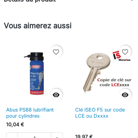
Vous aimerez aussi
favorite_border
favorite_border


Abus PS88 lubrifiant
Clé ISEO F5 sur code
pour cylindres
LCE ou Dxxxx
10,04 €
19,97 €