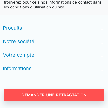
trouverez pour cela nos informations de contact dans
les conditions d'utilisation du site.
Produits
arrow_drop_down
Notre société
arrow_drop_down
Votre compte
arrow_drop_down
Informations
arrow_drop_down
DEMANDER UNE RÉTRACTATION