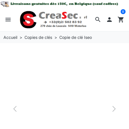
0
menu
search

shopping_cart
Accueil
Copies de clés
Copie de clé Iseo
Previous
Next