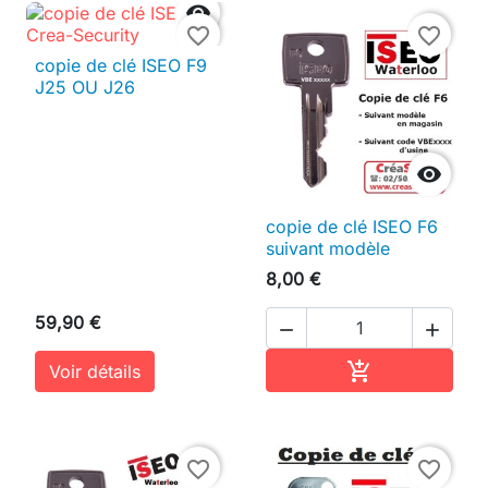

favorite_border
favorite_border
copie de clé ISEO F9
J25 OU J26

copie de clé ISEO F6
suivant modèle
8,00 €
59,90 €


Ajouter au pan

Voir détails
favorite_border
favorite_border