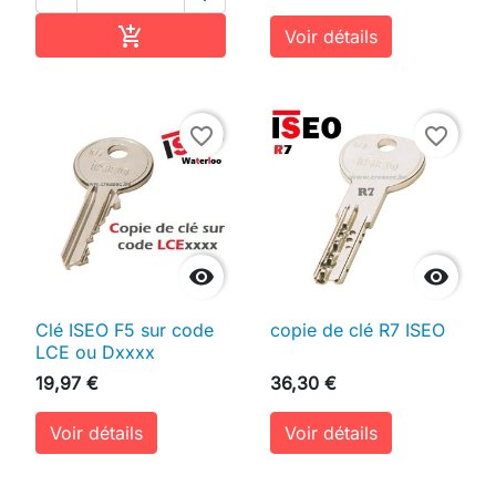
Ajouter au panier

Voir détails
favorite_border
favorite_border


Clé ISEO F5 sur code
copie de clé R7 ISEO
LCE ou Dxxxx
19,97 €
36,30 €
Voir détails
Voir détails