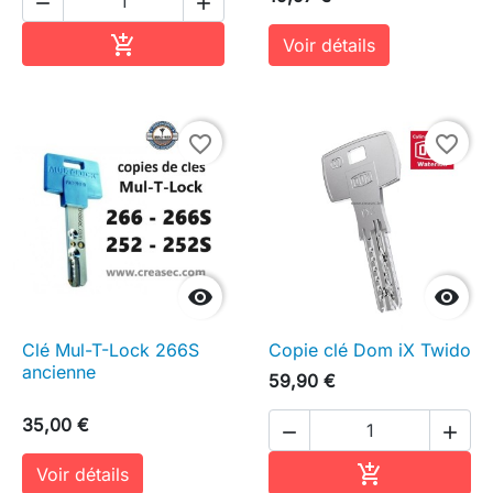


Ajouter au panier

Voir détails
favorite_border
favorite_border


Clé Mul-T-Lock 266S
Copie clé Dom iX Twido
ancienne
59,90 €
35,00 €


Ajouter au pa

Voir détails