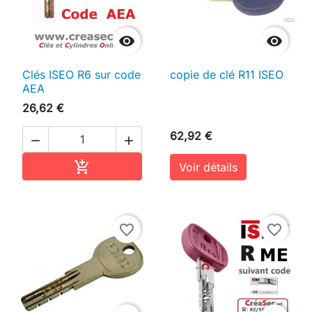


Clés ISEO R6 sur code
copie de clé R11 ISEO
AEA
26,62 €
62,92 €


Ajouter au panier

Voir détails
favorite_border
favorite_border