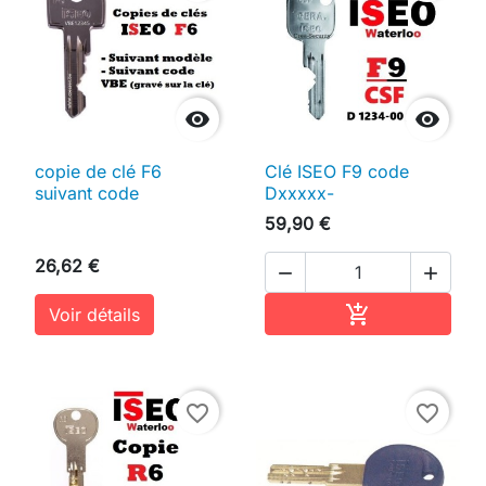


copie de clé F6
Clé ISEO F9 code
suivant code
Dxxxxx-
59,90 €
26,62 €


Ajouter au pan

Voir détails
favorite_border
favorite_border