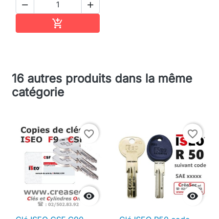


Ajouter au panier

16 autres produits dans la même
catégorie
favorite_border
favorite_border

