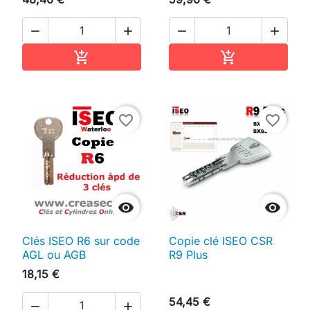




Ajouter au panier
Ajouter au pan


favorite_border
favorite_border


Clés ISEO R6 sur code
Copie clé ISEO CSR
AGL ou AGB
R9 Plus
18,15 €
54,45 €

