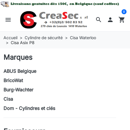
0
menu
search

shopping_cart
Accueil
Cylindre de sécurité
Cisa Waterloo
Cisa Asix P8
Marques
ABUS Belgique
BricoWat
Burg-Wachter
Cisa
Dom - Cylindres et clés