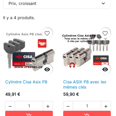
expand_more
Prix, croissant
Il y a 4 produits.
favorite_border
favorite_border


Cylindre Cisa Asix P8
Cisa ASIX P8 avec les
mêmes clés
49,91 €
59,90 €




Ajouter au panier
Ajouter au pa