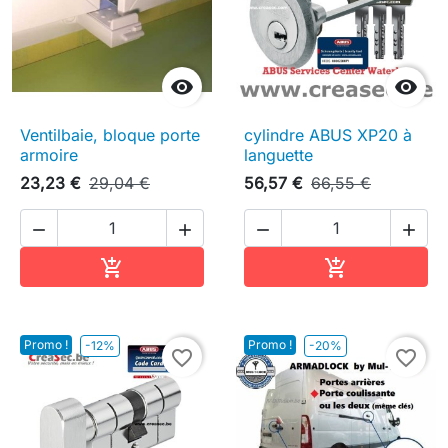


Ventilbaie, bloque porte
cylindre ABUS XP20 à
armoire
languette
23,23 €
29,04 €
56,57 €
66,55 €




Ajouter au panier
Ajouter au pa


Promo !
Promo !
-12%
-20%
favorite_border
favorite_border