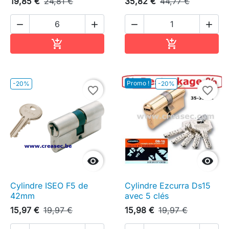
19,85 €
24,81 €
35,82 €
44,77 €




Ajouter au panier
Ajouter au pa


Promo !
-20%
-20%
favorite_border
favorite_border


Cylindre ISEO F5 de
Cylindre Ezcurra Ds15
42mm
avec 5 clés
15,97 €
19,97 €
15,98 €
19,97 €