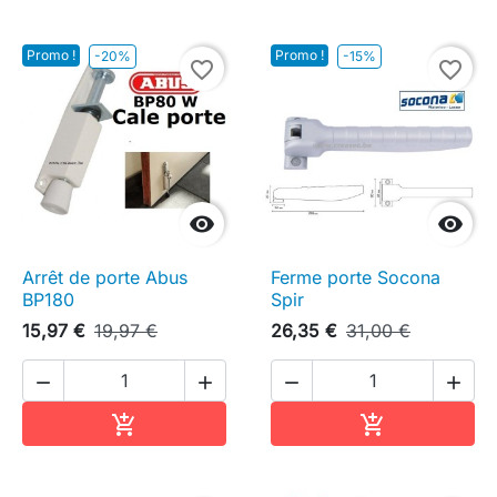
Promo !
Promo !
-20%
-15%
favorite_border
favorite_border


Arrêt de porte Abus
Ferme porte Socona
BP180
Spir
15,97 €
19,97 €
26,35 €
31,00 €




Ajouter au panier
Ajouter au pa

