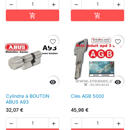




Ajouter au panier
Ajouter au pa


favorite_border
favorite_border


Cylindre à BOUTON
Clés AGB 5000
ABUS A93
32,07 €
45,98 €



