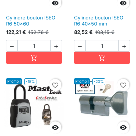


Cylindre bouton ISEO
Cylindre bouton ISEO
R6 50x60
R6 40x50 mm
122,21 €
152,76 €
82,52 €
103,15 €




Ajouter au panier
Ajouter au pa


Promo !
Promo !
-15%
-20%
favorite_border
favorite_border

