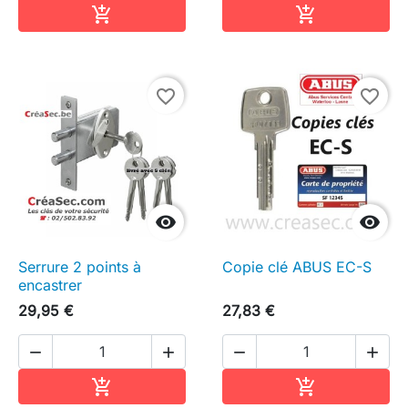
Ajouter au panier
Ajouter au pa


favorite_border
favorite_border


Serrure 2 points à
Copie clé ABUS EC-S
encastrer
29,95 €
27,83 €




Ajouter au panier
Ajouter au pa

