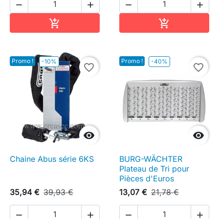




Ajouter au panier
Ajouter au pa


Promo !
Promo !
-10%
-40%
favorite_border
favorite_border


Chaine Abus série 6KS
BURG-WÄCHTER
Plateau de Tri pour
Pièces d'Euros
35,94 €
39,93 €
13,07 €
21,78 €



