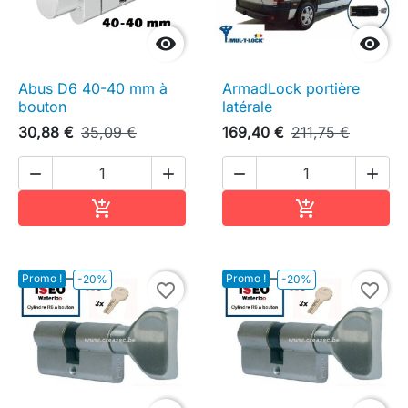


Abus D6 40-40 mm à
ArmadLock portière
bouton
latérale
30,88 €
35,09 €
169,40 €
211,75 €




Ajouter au panier
Ajouter au pa


Promo !
Promo !
-20%
-20%
favorite_border
favorite_border