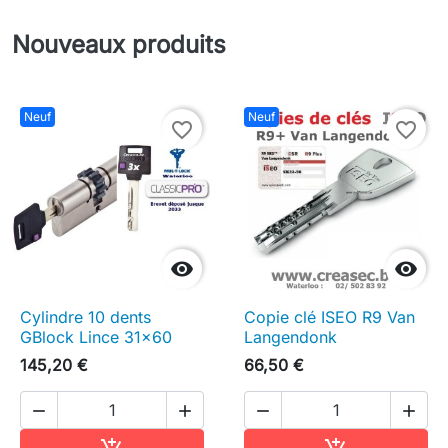
Nouveaux produits
Neuf
Neuf
favorite_border
favorite_border


Cylindre 10 dents
Copie clé ISEO R9 Van
GBlock Lince 31x60
Langendonk
145,20 €
66,50 €




Ajouter au panier
Ajouter au pa