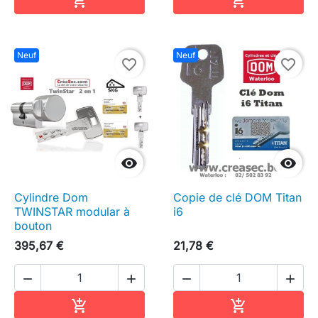


Neuf
Neuf
favorite_border
favorite_border


Cylindre Dom
Copie de clé DOM Titan
TWINSTAR modular à
i6
bouton
395,67 €
21,78 €




Ajouter au panier
Ajouter au pa

