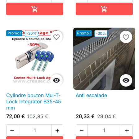
Ajouter au panier
Ajouter au pa


Promo !
Promo !
-30%
-30%
favorite_border
favorite_border


Cylindre bouton Mul-T-
Anti escalade
Lock Integrator B35-45
mm
72,00 €
102,85 €
20,33 €
29,04 €



