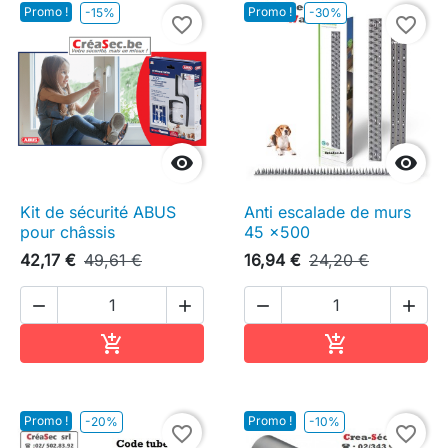
Promo !
Promo !
-15%
-30%
favorite_border
favorite_border


Kit de sécurité ABUS
Anti escalade de murs
pour châssis
45 x500
42,17 €
49,61 €
16,94 €
24,20 €




Ajouter au panier
Ajouter au pa


Promo !
Promo !
-20%
-10%
favorite_border
favorite_border