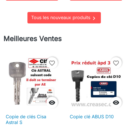
Tous les nouveaux produits

Meilleures Ventes
favorite_border
favorite_border


Copie de clés Cisa
Copie clé ABUS D10
Astral S