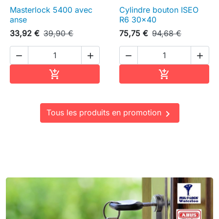
Masterlock 5400 avec
Cylindre bouton ISEO
anse
R6 30x40
33,92 €
39,90 €
75,75 €
94,68 €




Ajouter au panier
Ajouter au pa


Tous les produits en promotion
