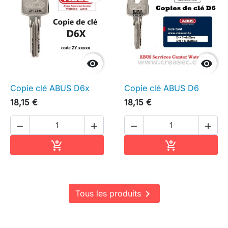


Copie clé ABUS D6x
Copie clé ABUS D6
18,15 €
18,15 €




Ajouter au panier
Ajouter au pa



Tous les produits