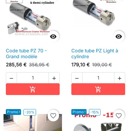


Code tube PZ 70 -
Code tube PZ Light à
Grand modèle
cylindre
285,56 €
356,95 €
179,10 €
199,00 €




Ajouter au panier
Ajouter au pa


Promo !
Promo !
-20%
-15%
favorite_border
favorite_border