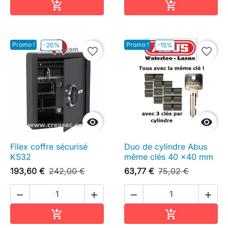
Ajouter au panier
Ajouter au pa


Promo !
Promo !
-20%
-15%
favorite_border
favorite_border


Filex coffre sécurisé
Duo de cylindre Abus
KS32
même clés 40 x40 mm
193,60 €
242,00 €
63,77 €
75,02 €




Ajouter au panier
Ajouter au pa

