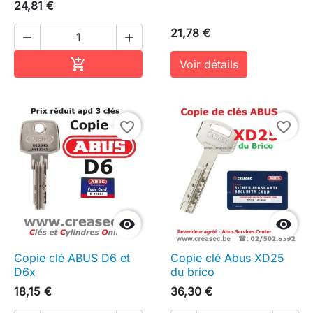
24,81 €
21,78 €


Ajouter au panier

Voir détails
favorite_border
favorite_border


Copie clé ABUS D6 et
Copie clé Abus XD25
D6x
du brico
18,15 €
36,30 €