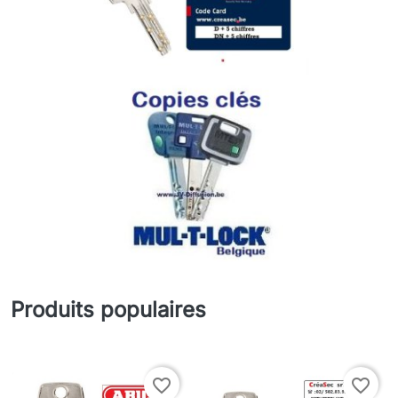
Produits populaires
favorite_border
favorite_border