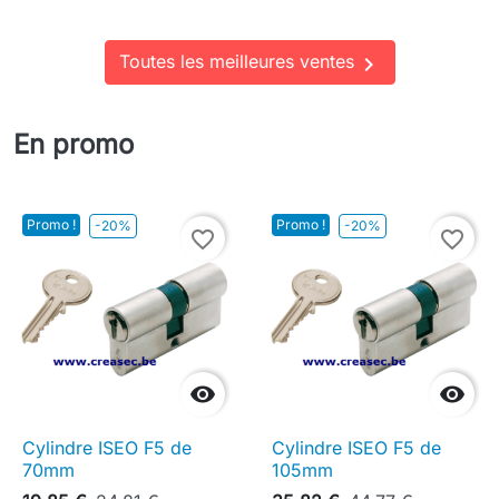
Toutes les meilleures ventes

En promo
Promo !
Promo !
-20%
-20%
favorite_border
favorite_border


Cylindre ISEO F5 de
Cylindre ISEO F5 de
70mm
105mm