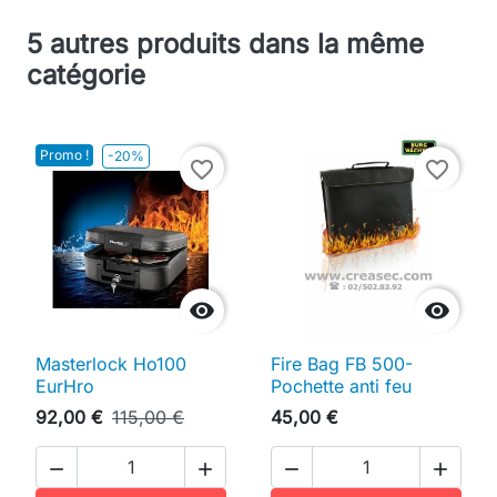
5 autres produits dans la même
catégorie
Promo !
-20%
favorite_border
favorite_border


Masterlock Ho100
Fire Bag FB 500-
EurHro
Pochette anti feu
92,00 €
115,00 €
45,00 €



