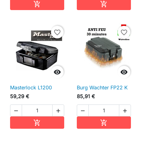
Ajouter au panier
Ajouter au pan


favorite_border
favorite_border


Masterlock L1200
Burg Wachter FP22 K
59,29 €
85,91 €




Ajouter au panier
Ajouter au pan

