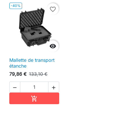
-40%
favorite_border

Mallette de transport
étanche
79,86 €
133,10 €


Ajouter au panier
