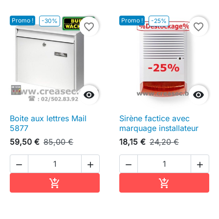
Promo !
Promo !
-30%
-25%
favorite_border
favorite_border


Boite aux lettres Mail
Sirène factice avec
5877
marquage installateur
59,50 €
85,00 €
18,15 €
24,20 €




Ajouter au panier
Ajouter au pa

