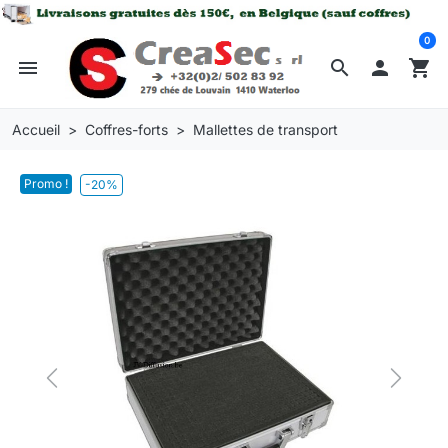
0
menu
search

shopping_cart
Accueil
Coffres-forts
Mallettes de transport
Promo !
-20%
Previous
Next