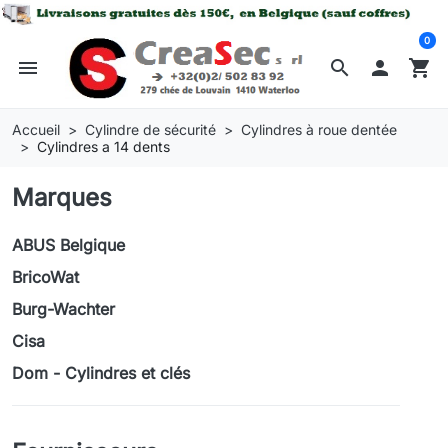
0
menu
search

shopping_cart
Accueil
Cylindre de sécurité
Cylindres à roue dentée
Cylindres a 14 dents
Marques
ABUS Belgique
BricoWat
Burg-Wachter
Cisa
Dom - Cylindres et clés