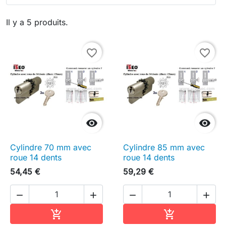
Il y a 5 produits.
favorite_border
favorite_border


Cylindre 70 mm avec
Cylindre 85 mm avec
roue 14 dents
roue 14 dents
54,45 €
59,29 €




Ajouter au panier
Ajouter au pa

