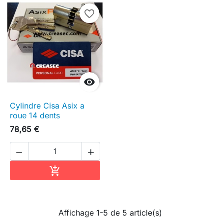
favorite_border

Cylindre Cisa Asix a
roue 14 dents
78,65 €


Ajouter au panier

Affichage 1-5 de 5 article(s)