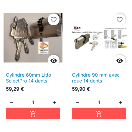
favorite_border
favorite_border


Cylindre 60mm Litto
Cylindre 90 mm avec
SelectPro 14 dents
roue 14 dents
59,29 €
59,90 €




Ajouter au panier
Ajouter au pa

