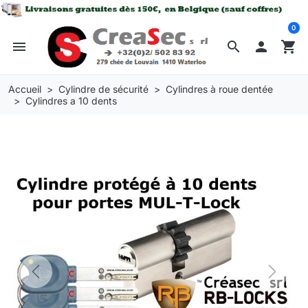
0
menu
search

shopping_cart
Accueil
Cylindre de sécurité
Cylindres à roue dentée
Cylindres a 10 dents
Previous
Next