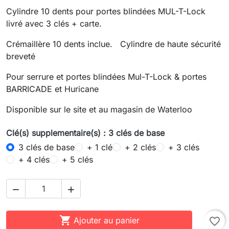
Cylindre 10 dents pour portes blindées MUL-T-Lock
livré avec 3 clés + carte.
Crémaillère 10 dents inclue. Cylindre de haute sécurité
breveté
Pour serrure et portes blindées Mul-T-Lock & portes
BARRICADE et Huricane
Disponible sur le site et au magasin de Waterloo
Clé(s) supplementaire(s) : 3 clés de base
3 clés de base
+ 1 clé
+ 2 clés
+ 3 clés
+ 4 clés
+ 5 clés



Ajouter au panier
favorite_border