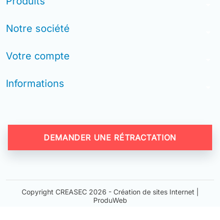
Produits
arrow_drop_down
Notre société
arrow_drop_down
Votre compte
arrow_drop_down
Informations
arrow_drop_down
DEMANDER UNE RÉTRACTATION
Copyright CREASEC 2026 -
Création de sites Internet |
ProduWeb