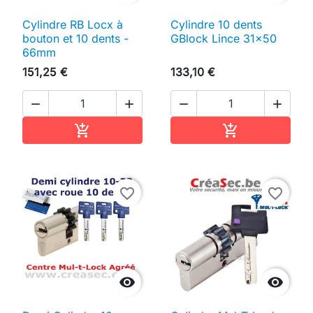
Cylindre RB Locx à
Cylindre 10 dents
bouton et 10 dents -
GBlock Lince 31x50
66mm
151,25 €
133,10 €




Ajouter au panier
Ajouter au pan


favorite_border
favorite_border

