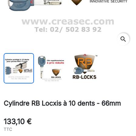
search
Cylindre RB Locxis à 10 dents - 66mm
133,10 €
TTC