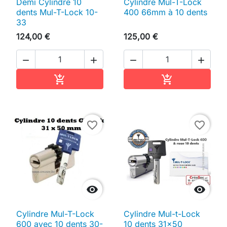
Demi Cylindre 10
Cylindre Mul-T-Lock
dents Mul-T-Lock 10-
400 66mm à 10 dents
33
124,00 €
125,00 €




Ajouter au panier
Ajouter au pan


favorite_border
favorite_border


Cylindre Mul-T-Lock
Cylindre Mul-t-Lock
600 avec 10 dents 30-
10 dents 31x50