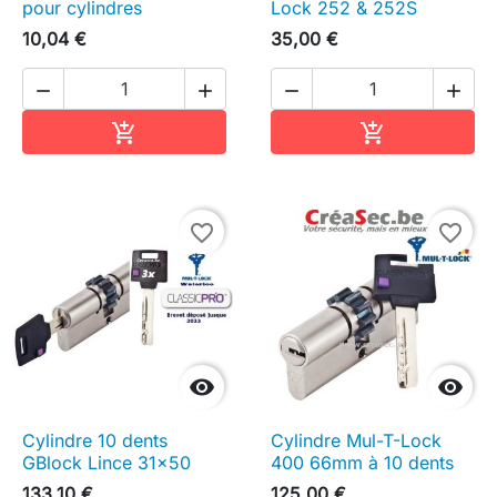
pour cylindres
Lock 252 & 252S
10,04 €
35,00 €




Ajouter au panier
Ajouter au pa


favorite_border
favorite_border


Cylindre 10 dents
Cylindre Mul-T-Lock
GBlock Lince 31x50
400 66mm à 10 dents
133,10 €
125,00 €