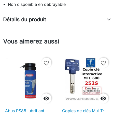
Non disponible en débrayable
Détails du produit
Vous aimerez aussi
favorite_border
favorite_border


Abus PS88 lubrifiant
Copies de clés Mul-T-