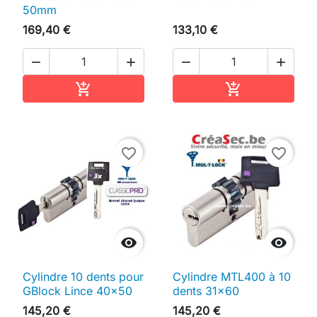
50mm
169,40 €
133,10 €




Ajouter au panier
Ajouter au pan


favorite_border
favorite_border


Cylindre 10 dents pour
Cylindre MTL400 à 10
GBlock Lince 40x50
dents 31x60
145,20 €
145,20 €