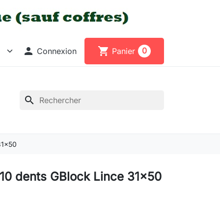

shopping_cart
0
Connexion
Panier
search
31x50
 10 dents GBlock Lince 31x50