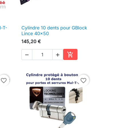
l-T-
Cylindre 10 dents pour GBlock

Aperçu rapide
Lince 40x50
145,20 €



ter au panier
Ajouter au panier
favorite_border
favorite_border