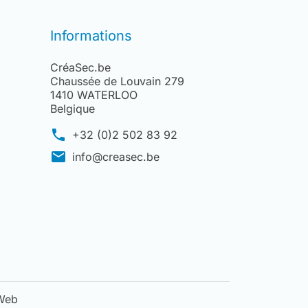
Informations
CréaSec.be
Chaussée de Louvain 279
1410 WATERLOO
Belgique
phone
+32 (0)2 502 83 92
mail
info@creasec.be
uWeb