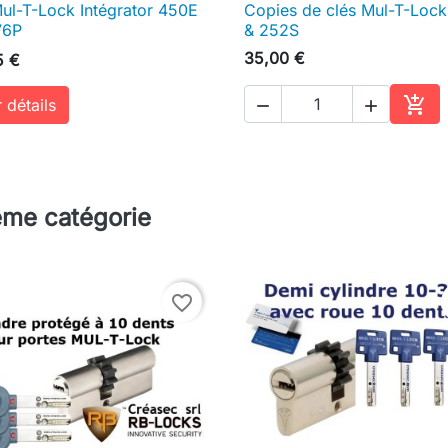
ul-T-Lock Intégrator 450E
Copies de clés Mul-T-Loc

Aperçu rapide

Aperçu rapide
76P
& 252S
35,00 €
5 €

 détails


Ajou
ême catégorie
favorite_border