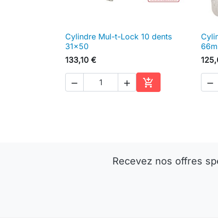
Cylindre Mul-t-Lock 10 dents
Cyli

Aperçu rapide
31x50
66mm
133,10 €
125,




Ajouter au panier
Recevez nos offres sp