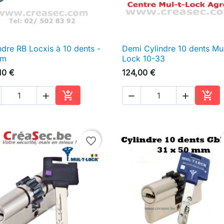
ndre RB Locxis à 10 dents -
Demi Cylindre 10 dents Mu

Aperçu rapide

Aperçu rapide
mm
Lock 10-33
10 €
124,00 €





Ajouter au panier
Ajou
favorite_border