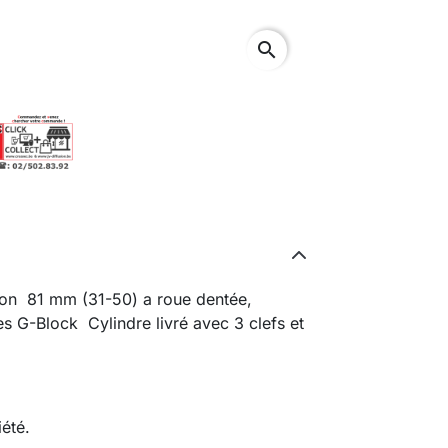
search
on 81 mm (31-50) a roue dentée,
s G-Block Cylindre livré avec 3 clefs et
iété.