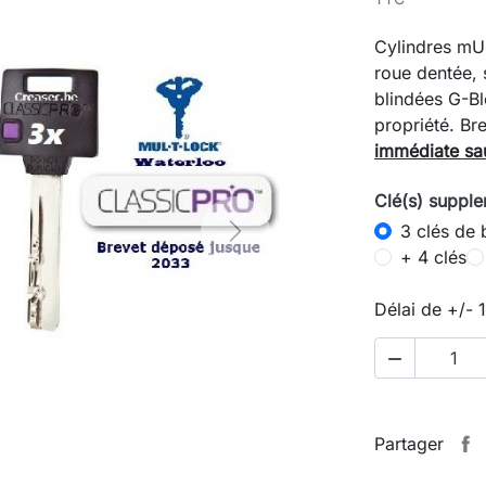
Cylindres mU
roue dentée, 
blindées G-Bl
propriété. B
immédiate sa
Clé(s) supple
3 clés de 
Next
+ 4 clés
Délai de +/- 

Partager