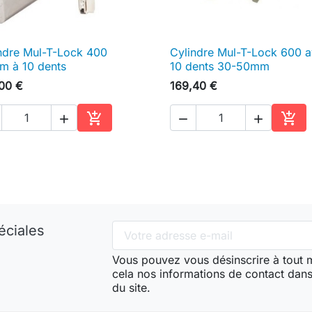
ndre Mul-T-Lock 400
Cylindre Mul-T-Lock 600 

Aperçu rapide

Aperçu rapide
 à 10 dents
10 dents 30-50mm
00 €
169,40 €





Ajouter au panier
Ajou
éciales
Vous pouvez vous désinscrire à tout
cela nos informations de contact dans 
du site.