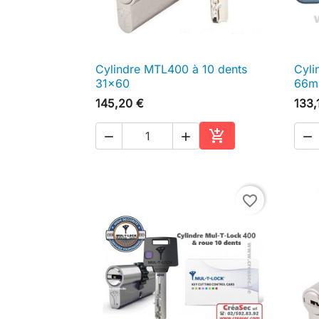
Cylindre MTL400 à 10 dents
Cyli

Aperçu rapide
31x60
66
145,20 €
133,




Ajouter au panier
favorite_border