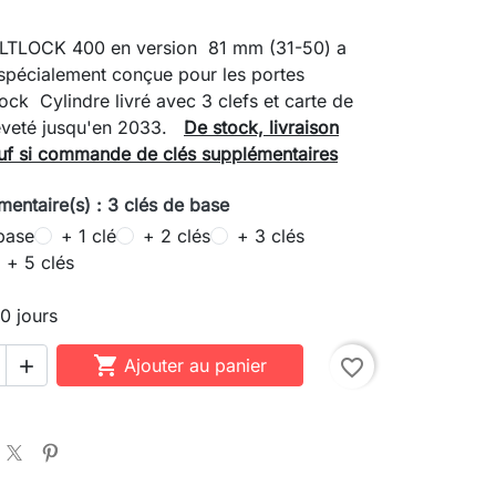
LTLOCK 400 en version 81 mm (31-50) a
spécialement conçue pour les portes
ock Cylindre livré avec 3 clefs et carte de
reveté jusqu'en 2033.
De stock, livraison
uf si commande de clés supplémentaires
mentaire(s) : 3 clés de base
base
+ 1 clé
+ 2 clés
+ 3 clés
+ 5 clés
10 jours

Ajouter au panier
favorite_border
