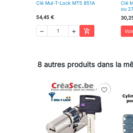
Clé Mul-T-Lock MT5 851A
Clé M

Aperçu rapide
ou 2
54,45 €
30,2

Voir


Ajouter au panier
8 autres produits dans la m
favorite_border