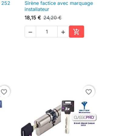
k 252
Sirène factice avec marquage

Aperçu rapide
installateur
18,15 €
24,20 €



ter au panier
Ajouter au panier
favorite_border
favorite_border