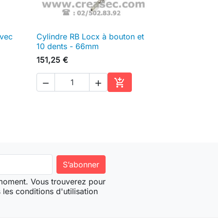
avec
Cylindre RB Locx à bouton et

Aperçu rapide
10 dents - 66mm
151,25 €



ter au panier
Ajouter au panier
 moment. Vous trouverez pour
les conditions d'utilisation