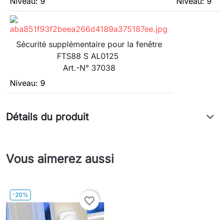
Niveau: 9
Niveau: 9
Sécurité supplémentaire pour la fenêtre
FTS88 S AL0125
Art.-N° 37038
Niveau: 9
Détails du produit
Vous aimerez aussi
-20%
favorite_border