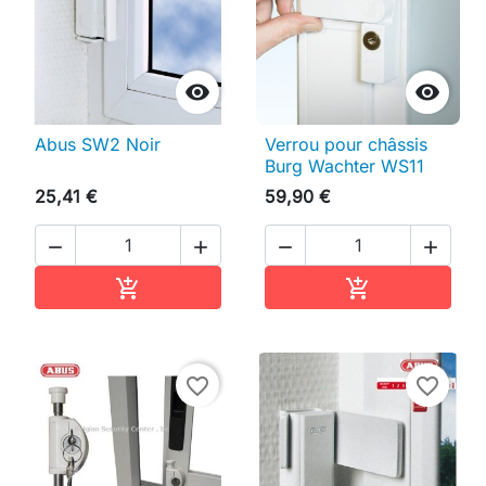


Abus SW2 Noir
Verrou pour châssis
Burg Wachter WS11
25,41 €
59,90 €




Ajouter au panier
Ajouter au pan


favorite_border
favorite_border