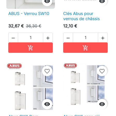


ABUS - Verrou SW10
Clés Abus pour
verrous de châssis
32,67 €
36,30 €
12,10 €




Ajouter au panier
Ajouter au pan


favorite_border
favorite_border

