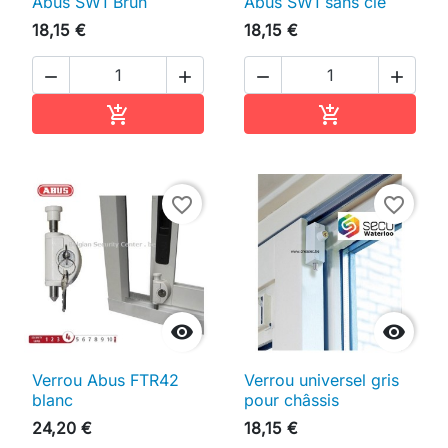
Abus SW1 Brun
Abus SW1 sans clé
18,15 €
18,15 €




Ajouter au panier
Ajouter au pan


favorite_border
favorite_border


Verrou Abus FTR42
Verrou universel gris
blanc
pour châssis
24,20 €
18,15 €