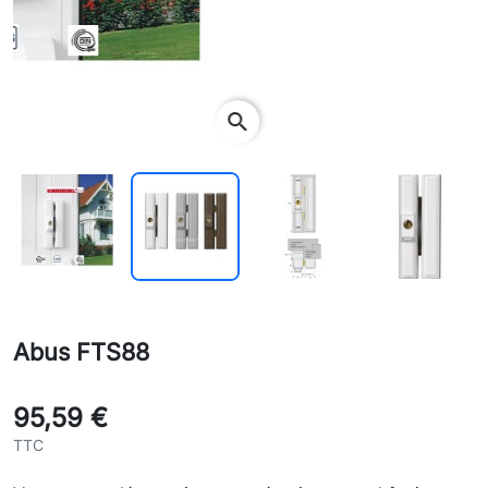
search
Abus FTS88
95,59 €
TTC