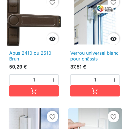
favorite_border
favorite_border


Abus 2410 ou 2510
Verrou universel blanc
Brun
pour châssis
59,29 €
37,51 €




Ajouter au panier
Ajouter au pan


favorite_border
favorite_border