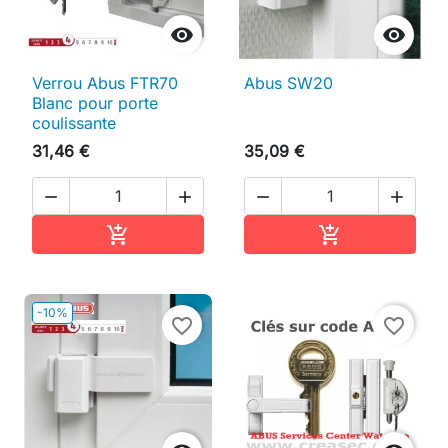


Verrou Abus FTR70
Abus SW20
Blanc pour porte
coulissante
31,46 €
35,09 €




Ajouter au panier
Ajouter au pan


-10%
favorite_border
favorite_border