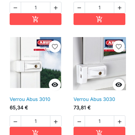




Ajouter au panier
Ajouter au pan


favorite_border
favorite_border


Verrou Abus 3010
Verrou Abus 3030
65,34 €
73,81 €




Ajouter au panier
Ajouter au pan

