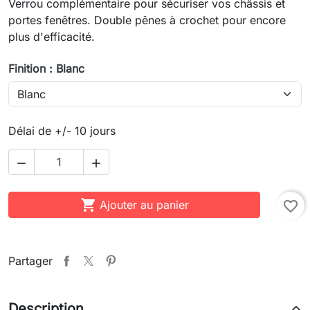
Verrou complémentaire pour sécuriser vos châssis et
portes fenêtres. Double pênes à crochet pour encore
plus d'efficacité.
Finition : Blanc
Délai de +/- 10 jours



Ajouter au panier
favorite_border
Partager
Description