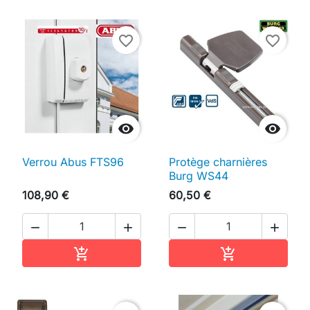
favorite_border
favorite_border


Verrou Abus FTS96
Protège charnières
Burg WS44
108,90 €
60,50 €




Ajouter au panier
Ajouter au pan

