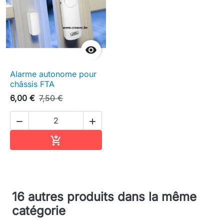

Alarme autonome pour
châssis FTA
6,00 €
7,50 €


Ajouter au panier

16 autres produits dans la même
catégorie