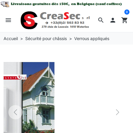
0
menu
search

shopping_cart
Accueil
Sécurité pour châssis
Verrous appliqués
Previous
Next