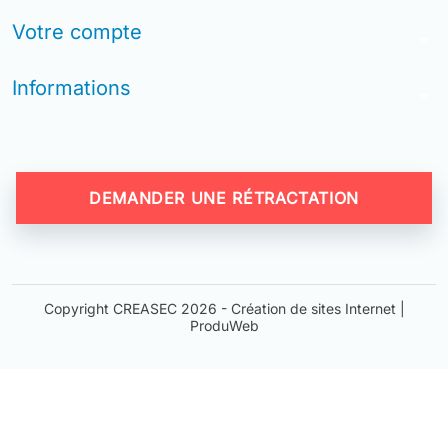
Votre compte
arrow_drop_down
Informations
arrow_drop_down
DEMANDER UNE RÉTRACTATION
Copyright CREASEC 2026 -
Création de sites Internet |
ProduWeb