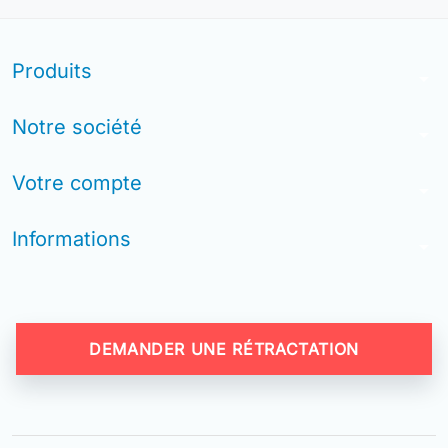
Produits
arrow_drop_down
Notre société
arrow_drop_down
Votre compte
arrow_drop_down
Informations
arrow_drop_down
DEMANDER UNE RÉTRACTATION