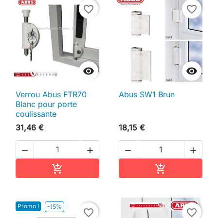
favorite_border
favorite_border


Verrou Abus FTR70
Abus SW1 Brun
Blanc pour porte
coulissante
31,46 €
18,15 €




Ajouter au panier
Ajouter au pan


Promo !
-15%
favorite_border
favorite_border