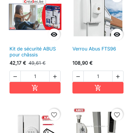


Kit de sécurité ABUS
Verrou Abus FTS96
pour châssis
42,17 €
49,61 €
108,90 €




Ajouter au panier
Ajouter au pan


favorite_border
favorite_border