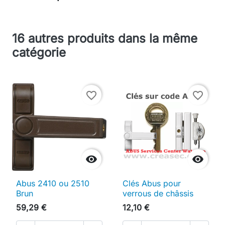
16 autres produits dans la même
catégorie
favorite_border
favorite_border


Abus 2410 ou 2510
Clés Abus pour
Brun
verrous de châssis
59,29 €
12,10 €