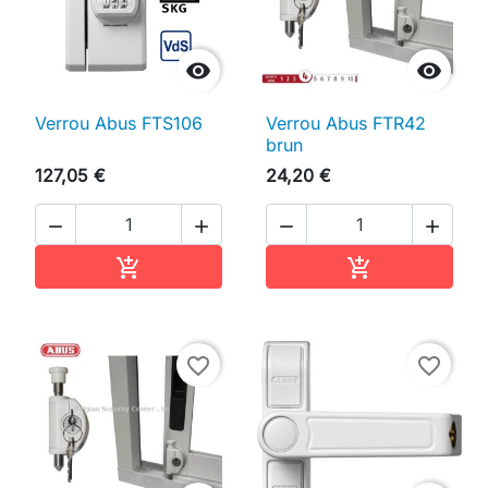


Verrou Abus FTS106
Verrou Abus FTR42
brun
127,05 €
24,20 €




Ajouter au panier
Ajouter au pan


favorite_border
favorite_border