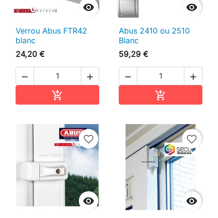


Verrou Abus FTR42
Abus 2410 ou 2510
blanc
Blanc
24,20 €
59,29 €




Ajouter au panier
Ajouter au pan


favorite_border
favorite_border

