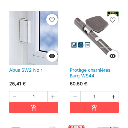
favorite_border
favorite_border


Abus SW2 Noir
Protège charnières
Burg WS44
25,41 €
60,50 €




Ajouter au panier
Ajouter au pan

