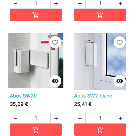




Ajouter au panier
Ajouter au pan


favorite_border
favorite_border


Abus SW20
Abus SW2 blanc
35,09 €
25,41 €




Ajouter au panier
Ajouter au pan

