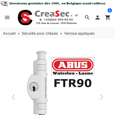
0
menu
search

shopping_cart
Accueil
Sécurité pour châssis
Verrous appliqués
Previous
Next