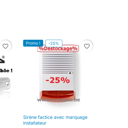
Promo !
-25%
favorite_border
favorite_border
Sirène factice avec marquage

Aperçu rapide
installateur