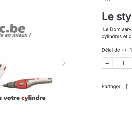
Le sty
Le Dom servic
cylindres et 
Délai de +/- 

Next
Partager