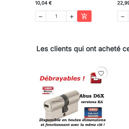
10,04 €
22,9




Ajouter au panier
Les clients qui ont acheté c
favorite_border