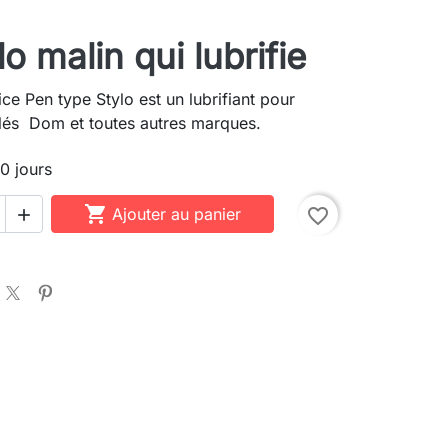
lo malin qui lubrifie
e Pen type Stylo est un lubrifiant pour
clés Dom et toutes autres marques.
10 jours

Ajouter au panier
favorite_border
