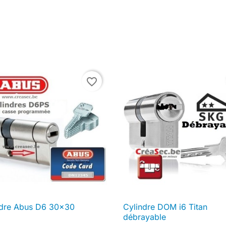
favorite_border
ndre Abus D6 30x30
Cylindre DOM i6 Titan

Aperçu rapide

Aperçu rapide
débrayable