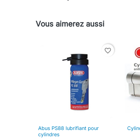
Vous aimerez aussi
favorite_border
Abus PS88 lubrifiant pour
Cyli

Aperçu rapide
cylindres