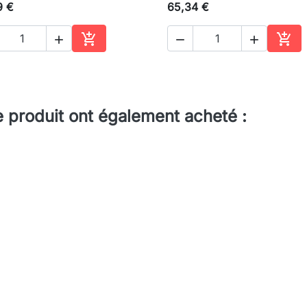
9 €
65,34 €





Ajouter au panier
Ajou
e produit ont également acheté :