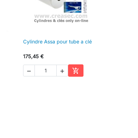
Cylindre Assa pour tube a clé

Aperçu rapide
175,45 €



ter au panier
Ajouter au panier