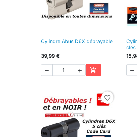
Cylindre Abus D6X débrayable
Cyli

Aperçu rapide
clés
39,99 €
15,9




Ajouter au panier
favorite_border