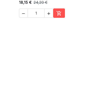
18,15 €
24,20 €



ter au panier
Ajouter au panier