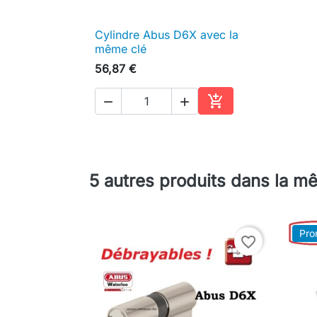
Cylindre Abus D6X avec la

Aperçu rapide
même clé
56,87 €



Ajouter au panier
5 autres produits dans la m
Pro
favorite_border