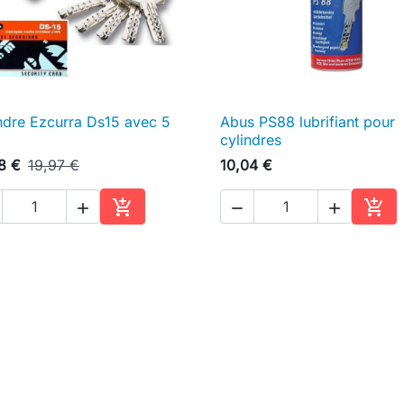
ndre Ezcurra Ds15 avec 5
Abus PS88 lubrifiant pour

Aperçu rapide

Aperçu rapide
cylindres
8 €
19,97 €
10,04 €





Ajouter au panier
Ajou