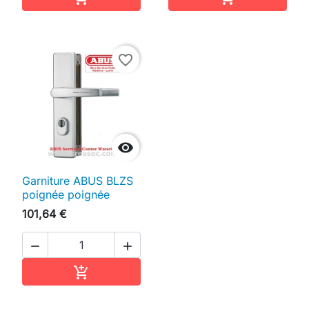
favorite_border

Garniture ABUS BLZS
poignée poignée
101,64 €


Ajouter au panier
