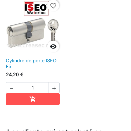
favorite_border

Cylindre de porte ISEO
F5
24,20 €


Ajouter au panier
