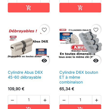
Ajouter au panier
Ajouter au pan


favorite_border
favorite_border


Cylindre Abus D6X
Cylindre D6X bouton
45-60 débrayable
ET à même
combinaison
109,90 €
65,34 €




Ajouter au panier
Ajouter au pan