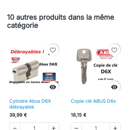
10 autres produits dans la même
catégorie
favorite_border
favorite_border


Cylindre Abus D6X
Copie clé ABUS D6x
débrayable
39,99 €
18,15 €



