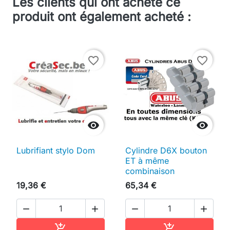
Les clients qui ont acheté ce
produit ont également acheté :
favorite_border
favorite_border


Lubrifiant stylo Dom
Cylindre D6X bouton
ET à même
combinaison
19,36 €
65,34 €




Ajouter au panier
Ajouter au pan

