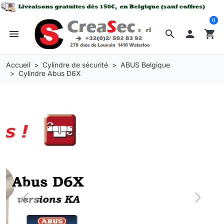
0
menu
search

shopping_cart
Accueil
Cylindre de sécurité
ABUS Belgique
Cylindre Abus D6X
Previous
Next