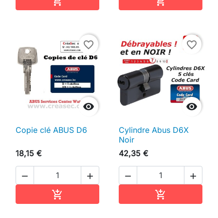


favorite_border
favorite_border


Copie clé ABUS D6
Cylindre Abus D6X
Noir
18,15 €
42,35 €




Ajouter au panier
Ajouter au pan

