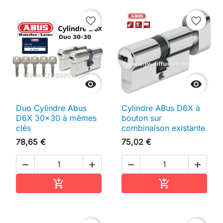
favorite_border
favorite_border


Duo Cylindre Abus
Cylindre ABus D6X à
D6X 30x30 à mêmes
bouton sur
clés
combinaison existante
78,65 €
75,02 €




Ajouter au panier
Ajouter au pan

