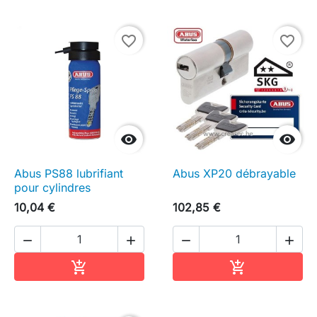
favorite_border
favorite_border


Abus PS88 lubrifiant
Abus XP20 débrayable
pour cylindres
10,04 €
102,85 €




Ajouter au panier
Ajouter au pa

