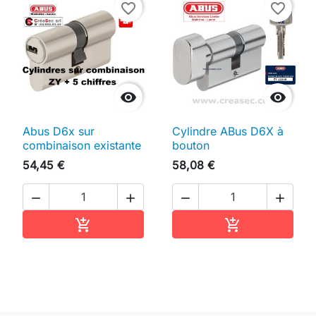
favorite_border
favorite_border


Abus D6x sur
Cylindre ABus D6X à
combinaison existante
bouton
54,45 €
58,08 €




Ajouter au panier
Ajouter au pan

