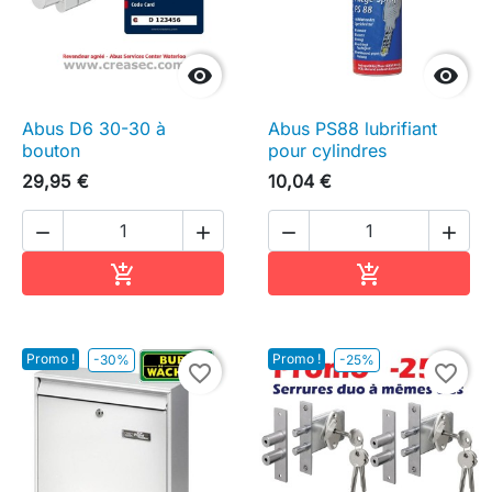


Abus D6 30-30 à
Abus PS88 lubrifiant
bouton
pour cylindres
29,95 €
10,04 €




Ajouter au panier
Ajouter au pa


Promo !
Promo !
-30%
-25%
favorite_border
favorite_border