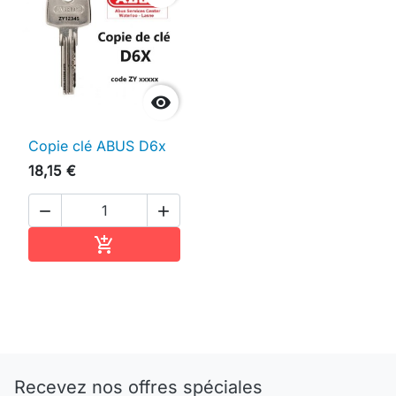

Copie clé ABUS D6x
18,15 €


Ajouter au panier

Recevez nos offres spéciales