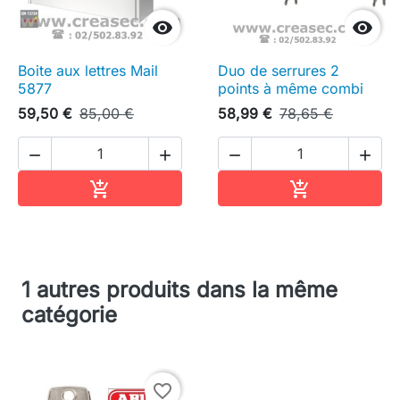


Boite aux lettres Mail
Duo de serrures 2
5877
points à même combi
59,50 €
85,00 €
58,99 €
78,65 €




Ajouter au panier
Ajouter au pa


1 autres produits dans la même
catégorie
favorite_border