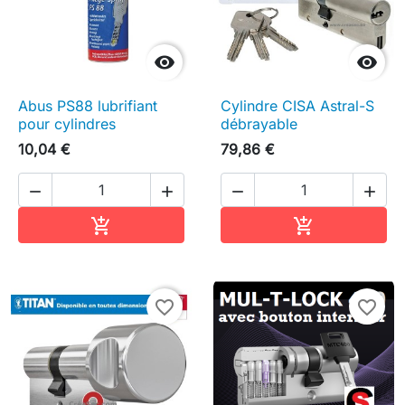


Abus PS88 lubrifiant
Cylindre CISA Astral-S
pour cylindres
débrayable
10,04 €
79,86 €




Ajouter au panier
Ajouter au pa


favorite_border
favorite_border