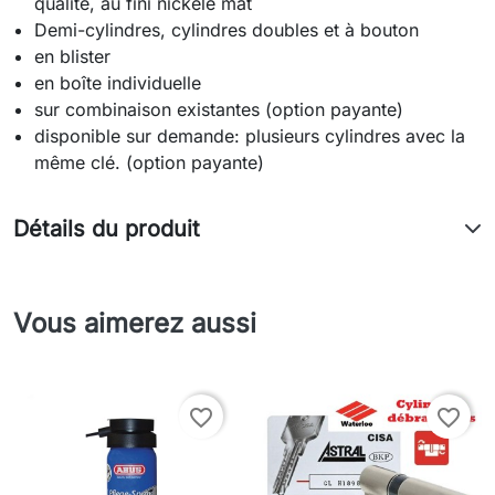
qualité, au fini nickelé mat
Demi-cylindres, cylindres doubles et à bouton
en blister
en boîte individuelle
sur combinaison existantes (option payante)
disponible sur demande: plusieurs cylindres avec la
même clé. (option payante)
Détails du produit
Vous aimerez aussi
favorite_border
favorite_border