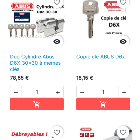
favorite_border
favorite_border


Duo Cylindre Abus
Copie clé ABUS D6x
D6X 30x30 à mêmes
clés
78,65 €
18,15 €




Ajouter au panier
Ajouter au pan


favorite_border
favorite_border