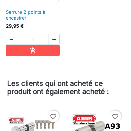
Serrure 2 points à
encastrer
29,95 €


Ajouter au panier

Les clients qui ont acheté ce
produit ont également acheté :
favorite_border
favorite_border