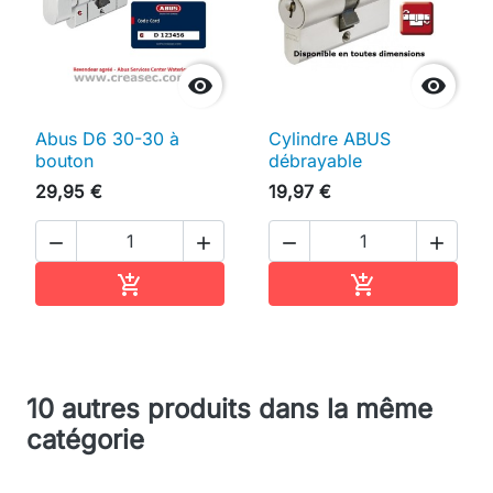


Abus D6 30-30 à
Cylindre ABUS
bouton
débrayable
29,95 €
19,97 €




Ajouter au panier
Ajouter au pan


10 autres produits dans la même
catégorie