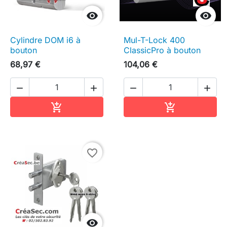


Cylindre DOM i6 à
Mul-T-Lock 400
bouton
ClassicPro à bouton
68,97 €
104,06 €




Ajouter au panier
Ajouter au pa


favorite_border
