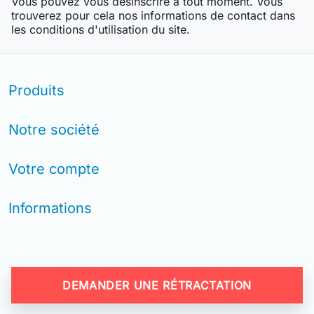
Vous pouvez vous désinscrire à tout moment. Vous
trouverez pour cela nos informations de contact dans
les conditions d'utilisation du site.
Produits
arrow_drop_down
Notre société
arrow_drop_down
Votre compte
arrow_drop_down
Informations
arrow_drop_down
DEMANDER UNE RÉTRACTATION