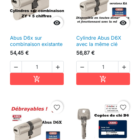


Abus D6x sur
Cylindre Abus D6X
combinaison existante
avec la même clé
54,45 €
56,87 €




Ajouter au panier
Ajouter au pan


favorite_border
favorite_border