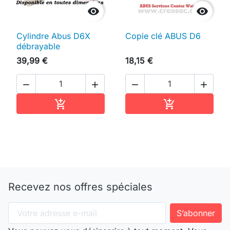


Cylindre Abus D6X
Copie clé ABUS D6
débrayable
39,99 €
18,15 €




Ajouter au panier
Ajouter au pan


Recevez nos offres spéciales