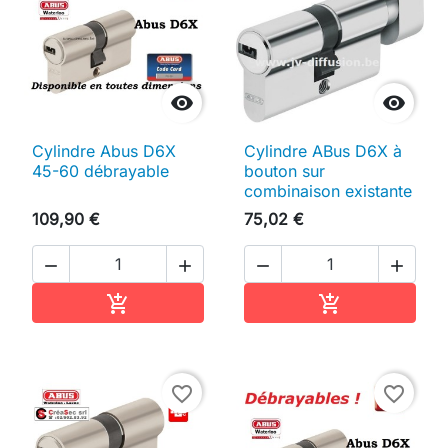


Cylindre Abus D6X
Cylindre ABus D6X à
45-60 débrayable
bouton sur
combinaison existante
109,90 €
75,02 €




Ajouter au panier
Ajouter au pan


favorite_border
favorite_border