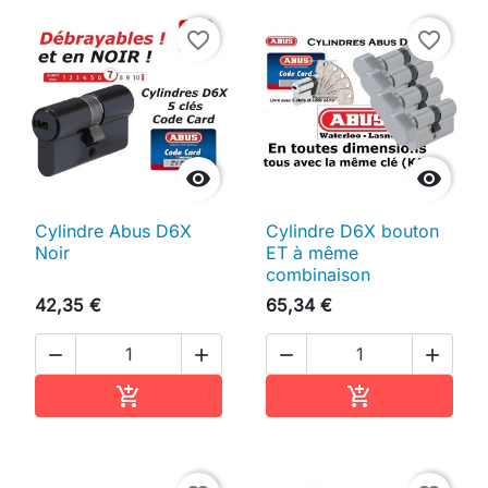
favorite_border
favorite_border


Cylindre Abus D6X
Cylindre D6X bouton
Noir
ET à même
combinaison
42,35 €
65,34 €




Ajouter au panier
Ajouter au pan

