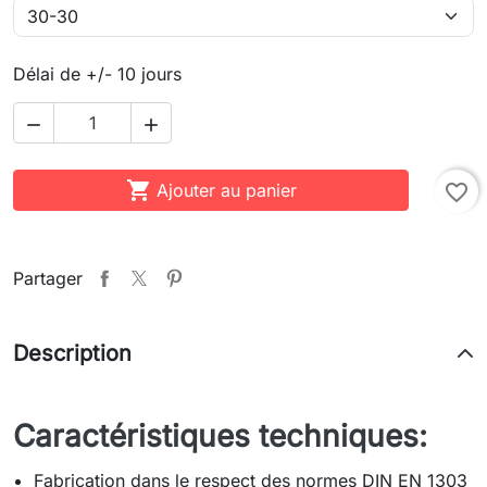
Délai de +/- 10 jours



Ajouter au panier
favorite_border
Partager
Description
Caractéristiques techniques:
Fabrication dans le respect des normes DIN EN 1303