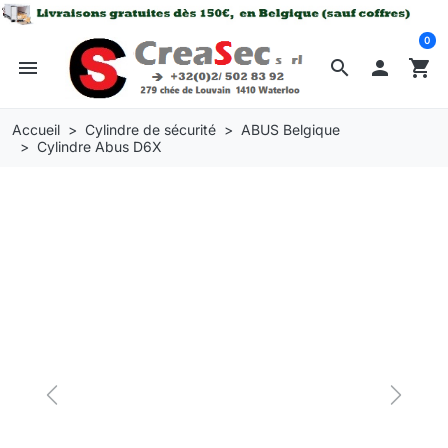
0
menu
search

shopping_cart
Accueil
Cylindre de sécurité
ABUS Belgique
Cylindre Abus D6X
Previous
Next