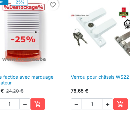
o !
-25%
favorite_border
e factice avec marquage
Verrou pour châssis WS22

Aperçu rapide

Aperçu rapide
lateur
 €
24,20 €
78,65 €





Ajouter au panier
Ajou