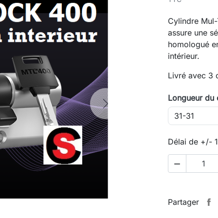
Cylindre Mul
assure une sé
homologué en 
intérieur.
Livré avec 3 c
Longueur du c
Next
Délai de +/- 

Partager