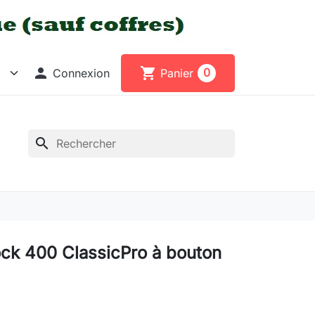

shopping_cart
0
Connexion
Panier
search
ck 400 ClassicPro à bouton