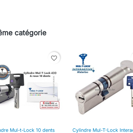
même catégorie
favorite_border
ndre Mul-t-Lock 10 dents
Cylindre Mul-T-Lock Intera

Aperçu rapide

Aperçu rapide