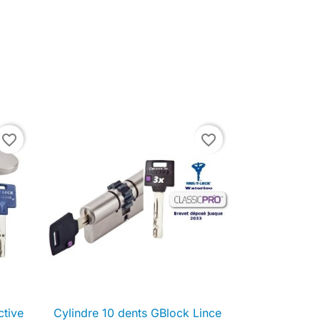
favorite_border
favorite_border
ctive
Cylindre 10 dents GBlock Lince

Aperçu rapide