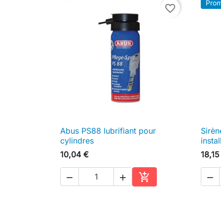
Prom
favorite_border
Abus PS88 lubrifiant pour
Sirèn

Aperçu rapide
cylindres
instal
10,04 €
18,15




Ajouter au panier