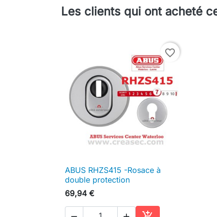
Les clients qui ont acheté c
favorite_border
ABUS RHZS415 -Rosace à

Aperçu rapide
double protection
69,94 €


