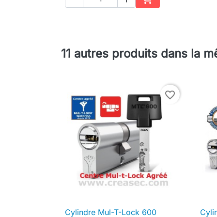
Ajouter au panier
11 autres produits dans la 
favorite_border
Cylindre Mul-T-Lock 600
Cyli

Aperçu rapide