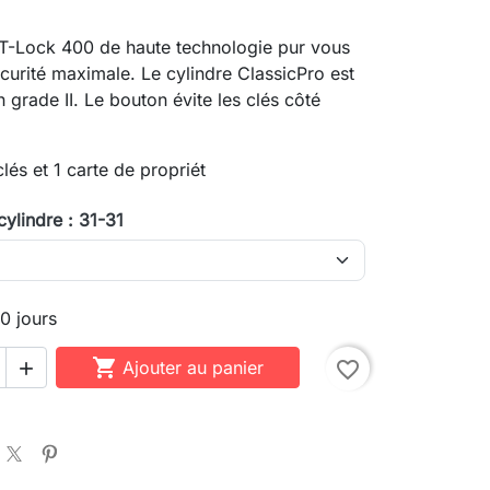
-T-Lock 400 de haute technologie pur vous
curité maximale. Le cylindre ClassicPro est
grade II. Le bouton évite les clés côté
lés et 1 carte de propriét
ylindre : 31-31
10 jours

Ajouter au panier
favorite_border
