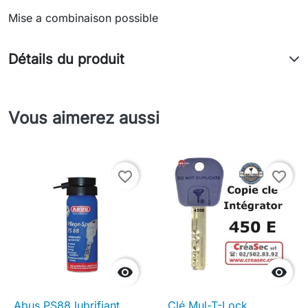
Mise a combinaison possible
Détails du produit
Vous aimerez aussi
favorite_border
favorite_border


Abus PS88 lubrifiant
Clé Mul-T-Lock