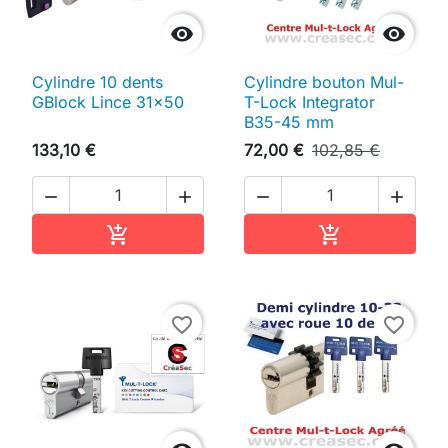


Cylindre 10 dents
Cylindre bouton Mul-
GBlock Lince 31x50
T-Lock Integrator
B35-45 mm
133,10 €
72,00 €
102,85 €




Ajouter au panier
Ajouter au pan


favorite_border
favorite_border