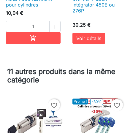
pour cylindres
Intégrator 450E ou
276P
10,04 €
30,25 €


Ajouter au panier

Voir détails
11 autres produits dans la même
catégorie
Promo !
-30%
favorite_border
favorite_border