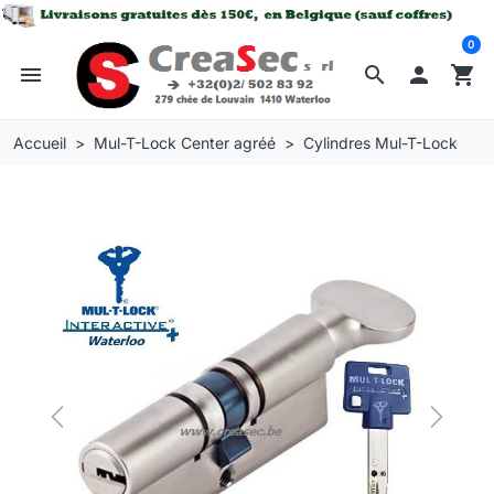
0
menu
search

shopping_cart
Accueil
Mul-T-Lock Center agréé
Cylindres Mul-T-Lock
Previous
Next