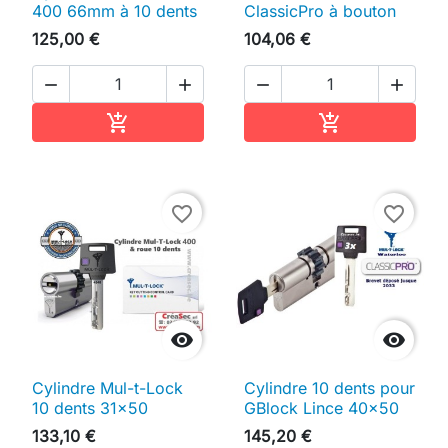
400 66mm à 10 dents
ClassicPro à bouton
125,00 €
104,06 €




Ajouter au panier
Ajouter au pan


favorite_border
favorite_border


Cylindre Mul-t-Lock
Cylindre 10 dents pour
10 dents 31x50
GBlock Lince 40x50
133,10 €
145,20 €