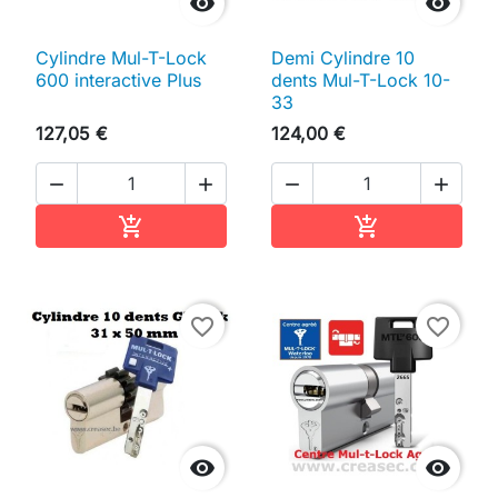


Cylindre Mul-T-Lock
Demi Cylindre 10
600 interactive Plus
dents Mul-T-Lock 10-
33
127,05 €
124,00 €




Ajouter au panier
Ajouter au pan


favorite_border
favorite_border

