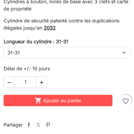
Cylindres à bouton, livrés de base avec 3 clefs et carte
de propriété
Cylindre de sécurité patenté contre les duplications
illégales jusqu'en
2032
Longueur du cylindre : 31-31
Délai de +/- 10 jours



Ajouter au panier
favorite_border
Partager