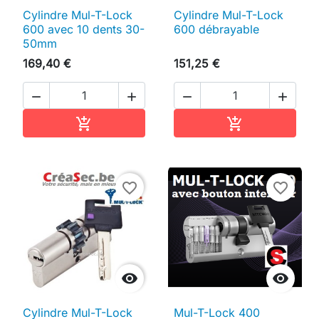
Cylindre Mul-T-Lock
Cylindre Mul-T-Lock
600 avec 10 dents 30-
600 débrayable
50mm
169,40 €
151,25 €




Ajouter au panier
Ajouter au pan


favorite_border
favorite_border


Cylindre Mul-T-Lock
Mul-T-Lock 400