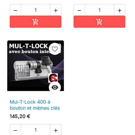




Ajouter au panier
Ajouter au pan


favorite_border

Mul-T-Lock 400 à
bouton et mêmes clés
145,20 €

