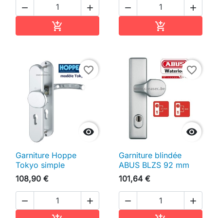




Ajouter au panier
Ajouter au pan


favorite_border
favorite_border


Garniture Hoppe
Garniture blindée
Tokyo simple
ABUS BLZS 92 mm
108,90 €
101,64 €



