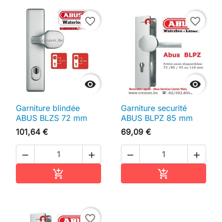
favorite_border
favorite_border


Garniture blindée
Garniture securité
ABUS BLZS 72 mm
ABUS BLPZ 85 mm
101,64 €
69,09 €




Ajouter au panier
Ajouter au pan


favorite_border