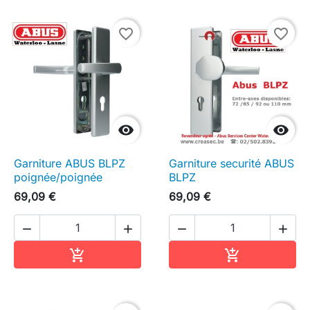
favorite_border
favorite_border


Garniture ABUS BLPZ
Garniture securité ABUS
poignée/poignée
BLPZ
69,09 €
69,09 €




Ajouter au panier
Ajouter au pa

