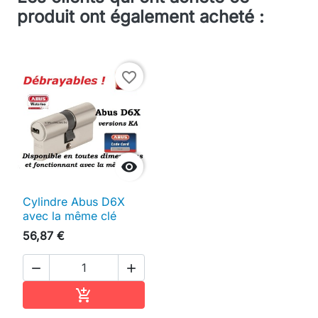
produit ont également acheté :
favorite_border

Cylindre Abus D6X
avec la même clé
56,87 €


Ajouter au panier
