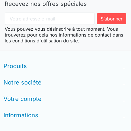
Recevez nos offres spéciales
Vous pouvez vous désinscrire à tout moment. Vous
trouverez pour cela nos informations de contact dans
les conditions d'utilisation du site.
Produits
arrow_drop_down
Notre société
arrow_drop_down
Votre compte
arrow_drop_down
Informations
arrow_drop_down