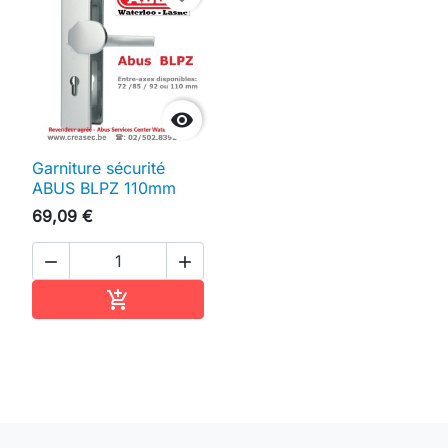

Garniture sécurité
ABUS BLPZ 110mm
69,09 €


Ajouter au panier
