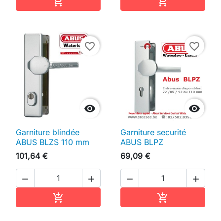
Ajouter au panier
Ajouter au pan


favorite_border
favorite_border


Garniture blindée
Garniture securité
ABUS BLZS 110 mm
ABUS BLPZ
101,64 €
69,09 €




Ajouter au panier
Ajouter au pan

