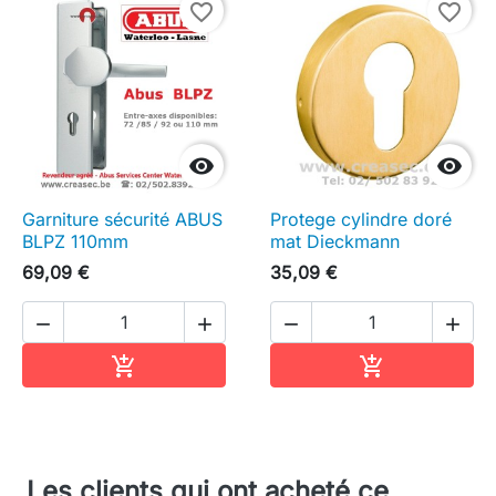
favorite_border
favorite_border


Garniture sécurité ABUS
Protege cylindre doré
BLPZ 110mm
mat Dieckmann
69,09 €
35,09 €




Ajouter au panier
Ajouter au pa


Les clients qui ont acheté ce