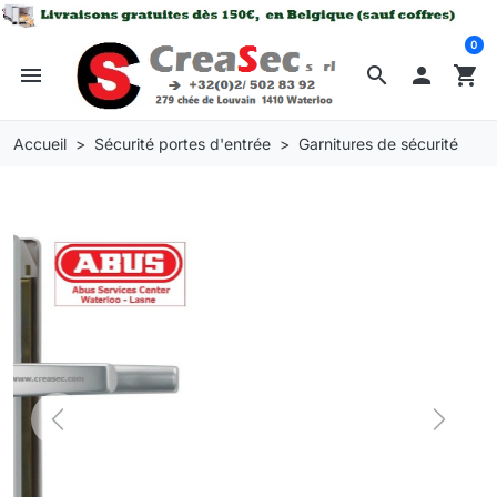
0
menu
search

shopping_cart
Accueil
Sécurité portes d'entrée
Garnitures de sécurité
Previous
Next