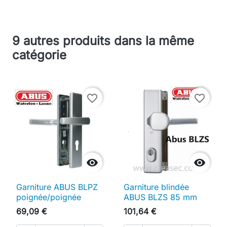
9 autres produits dans la même
catégorie
favorite_border
favorite_border


Garniture ABUS BLPZ
Garniture blindée
poignée/poignée
ABUS BLZS 85 mm
69,09 €
101,64 €