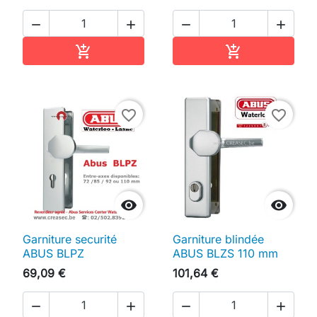




Ajouter au panier
Ajouter au pan


favorite_border
favorite_border


Garniture securité
Garniture blindée
ABUS BLPZ
ABUS BLZS 110 mm
69,09 €
101,64 €



