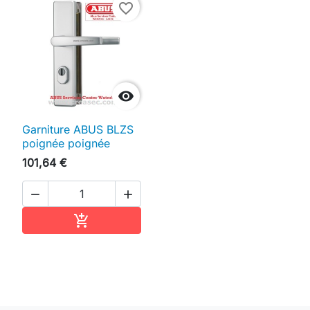
favorite_border

Garniture ABUS BLZS
poignée poignée
101,64 €


Ajouter au panier
