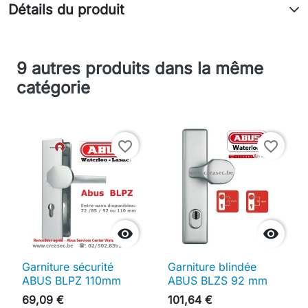
Détails du produit
9 autres produits dans la même
catégorie
favorite_border
favorite_border


Garniture sécurité
Garniture blindée
ABUS BLPZ 110mm
ABUS BLZS 92 mm
69,09 €
101,64 €