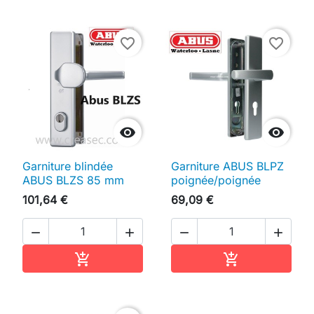
favorite_border
favorite_border


Garniture blindée
Garniture ABUS BLPZ
ABUS BLZS 85 mm
poignée/poignée
101,64 €
69,09 €




Ajouter au panier
Ajouter au pan

