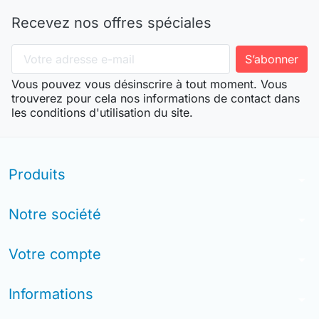
Recevez nos offres spéciales
Vous pouvez vous désinscrire à tout moment. Vous
trouverez pour cela nos informations de contact dans
les conditions d'utilisation du site.
Produits
arrow_drop_down
Notre société
arrow_drop_down
Votre compte
arrow_drop_down
Informations
arrow_drop_down