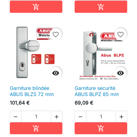
Ajouter au panier
Ajouter au pan


favorite_border
favorite_border


Garniture blindée
Garniture securité
ABUS BLZS 72 mm
ABUS BLPZ 85 mm
101,64 €
69,09 €




Ajouter au panier
Ajouter au pan

