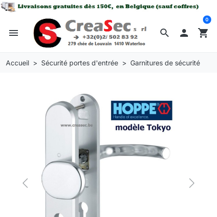
0
menu
search

shopping_cart
Accueil
Sécurité portes d'entrée
Garnitures de sécurité
Previous
Next