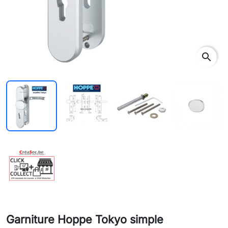
rch
search
Garniture Hoppe Tokyo simple