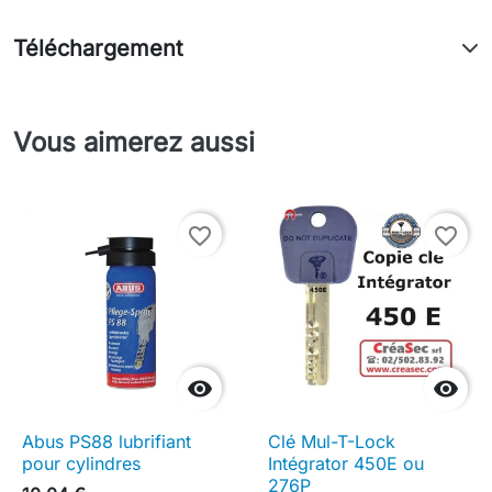
Téléchargement
Vous aimerez aussi
favorite_border
favorite_border


Abus PS88 lubrifiant
Clé Mul-T-Lock
pour cylindres
Intégrator 450E ou
276P