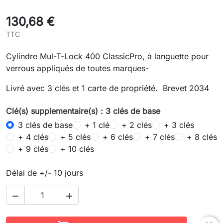
130,68 €
TTC
Cylindre Mul-T-Lock 400 ClassicPro, à languette pour
verrous appliqués de toutes marques-
Livré avec 3 clés et 1 carte de propriété. Brevet 2034
Clé(s) supplementaire(s) : 3 clés de base
3 clés de base
+ 1 clé
+ 2 clés
+ 3 clés
+ 4 clés
+ 5 clés
+ 6 clés
+ 7 clés
+ 8 clés
+ 9 clés
+ 10 clés
Délai de +/- 10 jours

