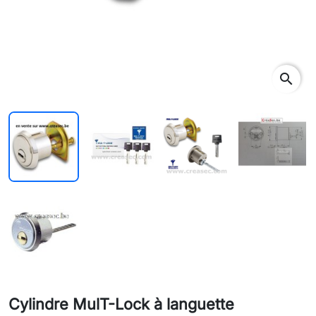
search
Cylindre MulT-Lock à languette