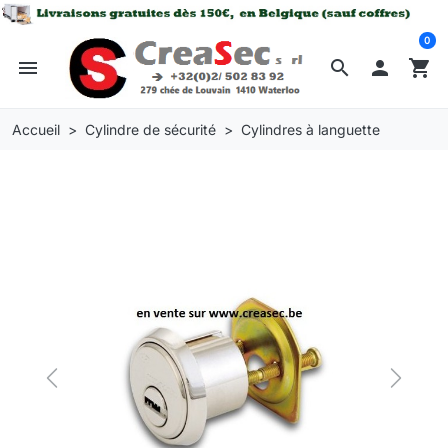
0
menu
search

shopping_cart
Accueil
Cylindre de sécurité
Cylindres à languette
Previous
Next