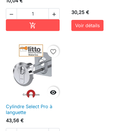
10,04 €
30,25 €


Ajouter au panier

Voir détails
favorite_border

Cylindre Select Pro à
languette
43,56 €