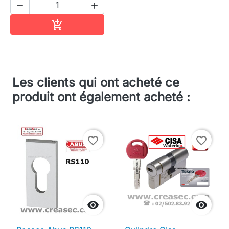


Ajouter au panier

Les clients qui ont acheté ce
produit ont également acheté :
favorite_border
favorite_border

