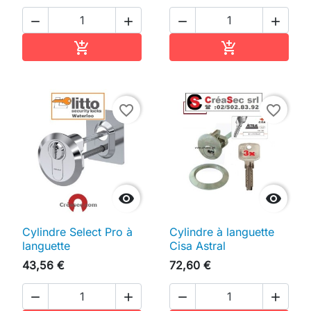




Ajouter au panier
Ajouter au pan


favorite_border
favorite_border


Cylindre Select Pro à
Cylindre à languette
languette
Cisa Astral
43,56 €
72,60 €



