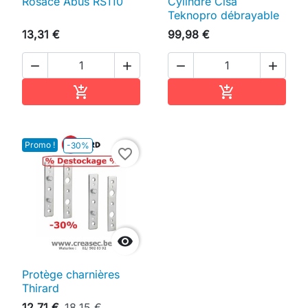
Rosace Abus RS110
Cylindre Cisa
Teknopro débrayable
13,31 €
99,98 €




Ajouter au panier
Ajouter au pan


Promo !
-30%
favorite_border

Protège charnières
Thirard
12,71 €
18,15 €