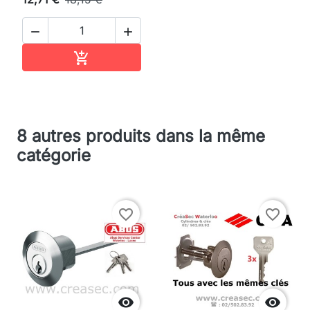


Ajouter au panier

8 autres produits dans la même
catégorie
favorite_border
favorite_border

