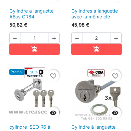
Cylindre a languette
Cylindres a languette
ABus CR84
avec la même clé
50,82 €
45,98 €




Ajouter au panier
Ajouter au pan


Promo !
-30%
favorite_border
favorite_border


cylindre ISEO R6 à
Cylindre à languette