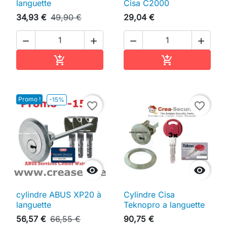
languette
Cisa C2000
34,93 €
49,90 €
29,04 €




Ajouter au panier
Ajouter au pan


Promo !
-15%
favorite_border
favorite_border


cylindre ABUS XP20 à
Cylindre Cisa
languette
Teknopro a languette
56,57 €
66,55 €
90,75 €