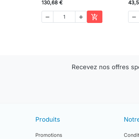
130,68 €
43,5




Ajouter au panier
Recevez nos offres sp
Produits
Notr
Promotions
Condit