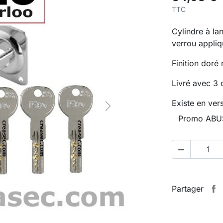
TTC
Cylindre à l
verrou appliq
Finition doré
Livré avec 3 
Existe en ver
Next
Promo ABU

Partager