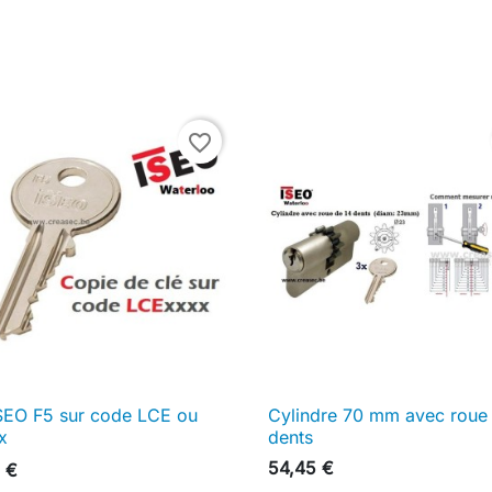
favorite_border
SEO F5 sur code LCE ou
Cylindre 70 mm avec roue

Aperçu rapide

Aperçu rapide
x
dents
54,45 €
 €