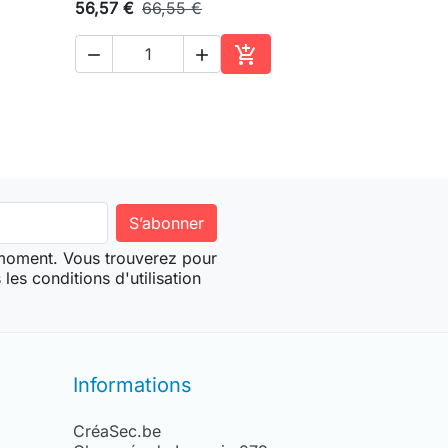
56,57 €
66,55 €



ter au panier
Ajouter au panier
 moment. Vous trouverez pour
les conditions d'utilisation
Informations
CréaSec.be