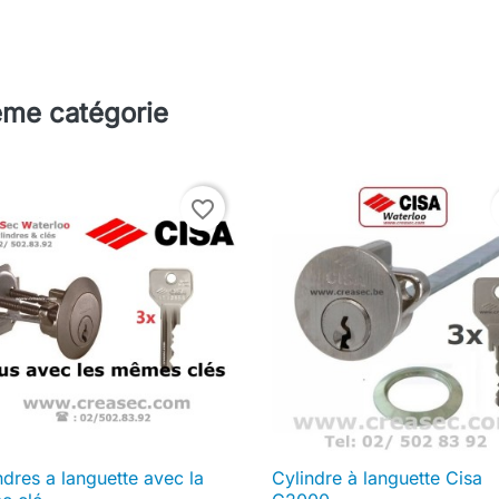
ême catégorie
favorite_border
ndres a languette avec la
Cylindre à languette Cisa

Aperçu rapide

Aperçu rapide