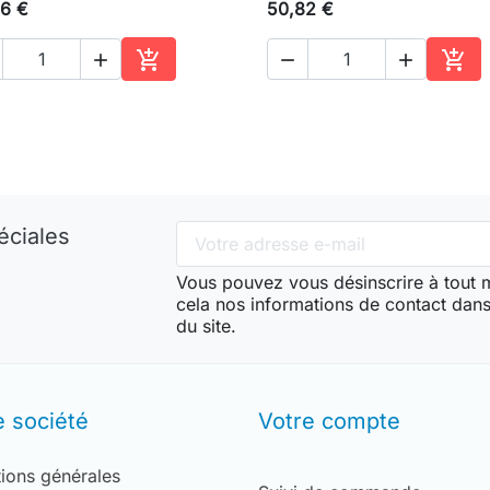
6 €
50,82 €





Ajouter au panier
Ajou
éciales
Vous pouvez vous désinscrire à tout
cela nos informations de contact dans 
du site.
e société
Votre compte
ions générales