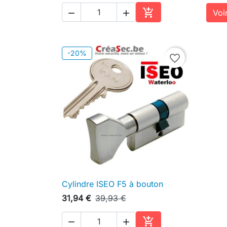

Voir


Ajouter au panier
-20%
favorite_border
Cylindre ISEO F5 à bouton

Aperçu rapide
31,94 €
39,93 €


