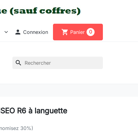

shopping_cart
0
Connexion
Panier
search
 ISEO R6 à languette
nomisez 30%)