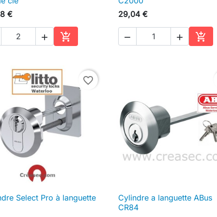
e clé
C2000
8 €
29,04 €





Ajouter au panier
Ajou
favorite_border
ndre Select Pro à languette
Cylindre a languette ABus

Aperçu rapide

Aperçu rapide
CR84