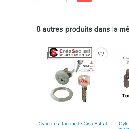
Ajouter au panier
8 autres produits dans la m
favorite_border
Cylindre à languette Cisa Astral
Cyli

Aperçu rapide