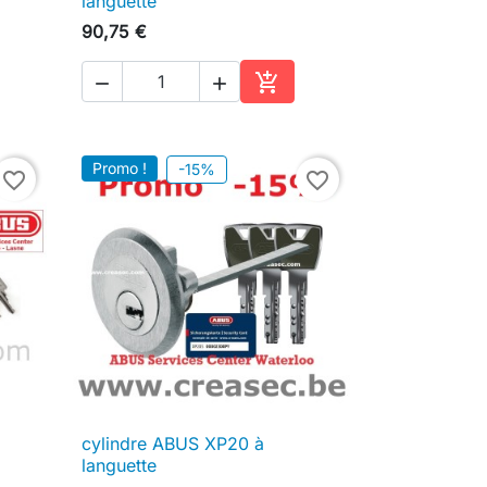
languette
90,75 €



ter au panier
Ajouter au panier
Promo !
-15%
favorite_border
favorite_border
cylindre ABUS XP20 à

Aperçu rapide
languette