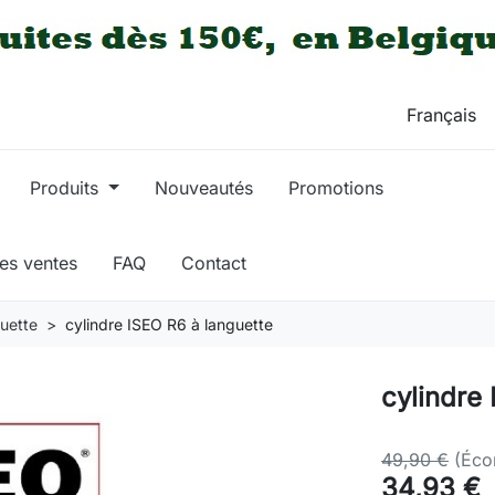
Produits
Nouveautés
Promotions
res ventes
FAQ
Contact
guette
cylindre ISEO R6 à languette
cylindre
49,90 €
(Éco
34,93 €