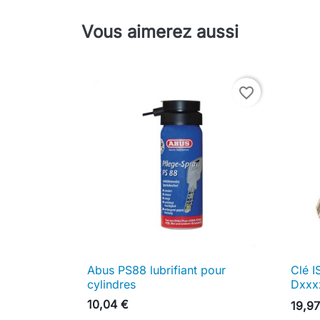
Vous aimerez aussi
favorite_border
Abus PS88 lubrifiant pour
Clé I

Aperçu rapide
cylindres
Dxxx
10,04 €
19,97