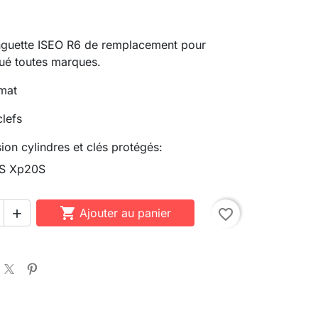
anguette ISEO R6 de remplacement pour
ué toutes marques.
 mat
clefs
sion cylindres et clés protégés:
S Xp20S

Ajouter au panier
favorite_border
