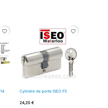
favorite_border
favorite_border
 14
Cylindre de porte ISEO F5

Aperçu rapide
24,20 €