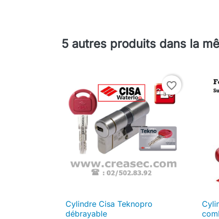
5 autres produits dans la m
favorite_border
Cylindre Cisa Teknopro
Cyli

Aperçu rapide
débrayable
comb