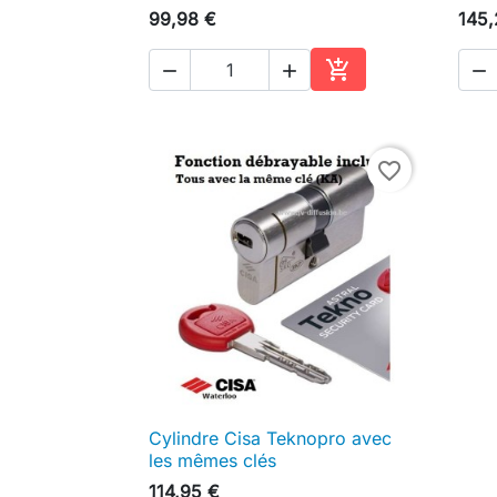
99,98 €
145,




Ajouter au panier
favorite_border
Cylindre Cisa Teknopro avec

Aperçu rapide
les mêmes clés
114,95 €