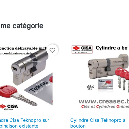
ême catégorie
favorite_border
ndre Cisa Teknopro sur
Cylindre Cisa Teknopro à

Aperçu rapide

Aperçu rapide
inaison existante
bouton