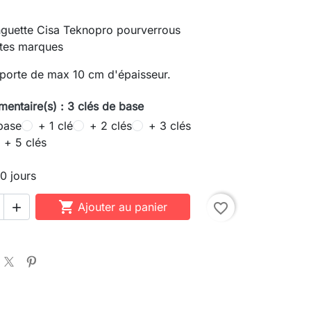
nguette Cisa Teknopro pourverrous
utes marques
 porte de max 10 cm d'épaisseur.
mentaire(s) : 3 clés de base
base
+ 1 clé
+ 2 clés
+ 3 clés
+ 5 clés
10 jours

Ajouter au panier
favorite_border
