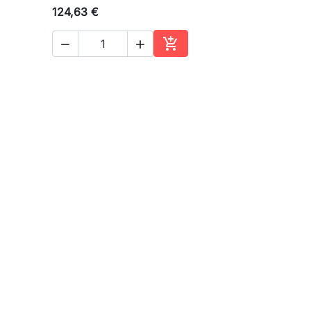
124,63 €



ter au panier
Ajouter au panier