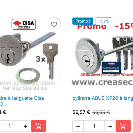
Promo !
-15%
favorite_border
dre à languette Cisa
cylindre ABUS XP20 à lang

Aperçu rapide

Aperçu rapide
00
4 €
56,57 €
66,55 €





Ajouter au panier
Ajou