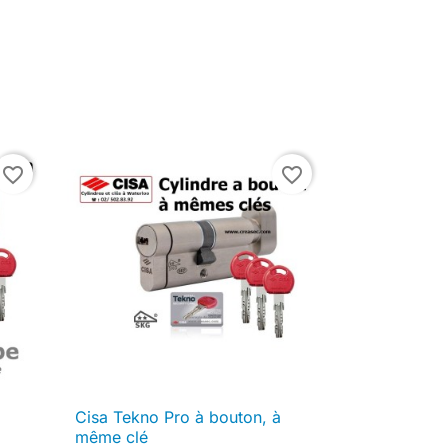
favorite_border
favorite_border
Cisa Tekno Pro à bouton, à

Aperçu rapide
même clé