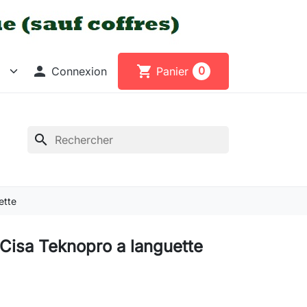

shopping_cart
0
Connexion
Panier
search
ette
 Cisa Teknopro a languette