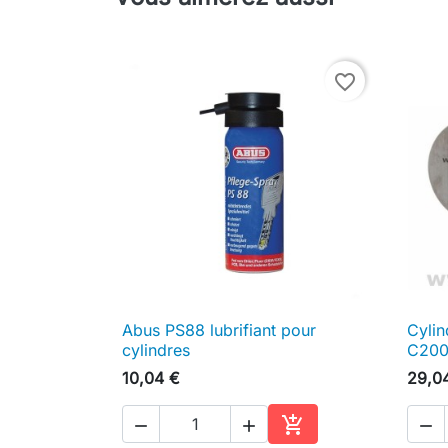
favorite_border
Abus PS88 lubrifiant pour
Cylin

Aperçu rapide
cylindres
C20
10,04 €
29,0




Ajouter au panier