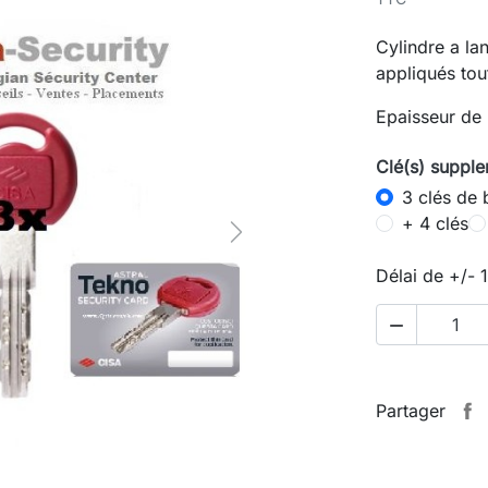
Cylindre a la
appliqués to
Epaisseur de
Clé(s) supple
3 clés de 
+ 4 clés
Next
Délai de +/- 

Partager