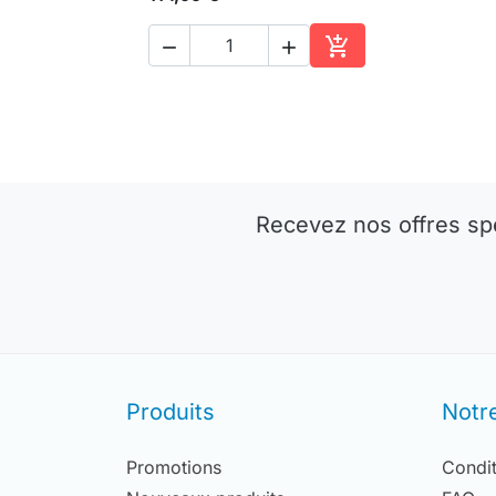



Ajouter au panier
Recevez nos offres sp
Produits
Notr
Promotions
Condit