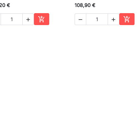
20 €
108,90 €





Ajouter au panier
Ajou