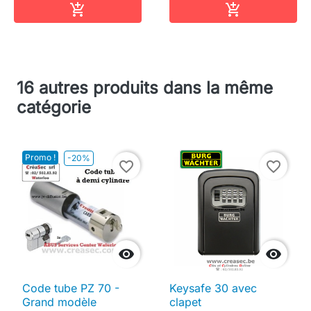
Ajouter au panier
Ajouter au pa


16 autres produits dans la même
catégorie
Promo !
-20%
favorite_border
favorite_border


Code tube PZ 70 -
Keysafe 30 avec
Grand modèle
clapet