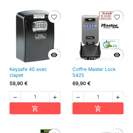
favorite_border
favorite_border


Keysafe 40 avec
Coffre Master Lock
clapet
5425
59,90 €
69,90 €




Ajouter au panier
Ajouter au pan

