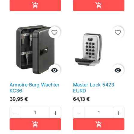
Ajouter au panier
Ajouter au pan


favorite_border
favorite_border


Armoire Burg Wachter
Master Lock 5423
KC36
EURD
39,95 €
64,13 €




Ajouter au panier
Ajouter au pan

