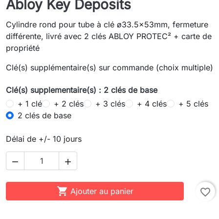
Abloy Key Deposits
Cylindre rond pour tube à clé ø33.5x53mm, fermeture
différente, livré avec 2 clés ABLOY PROTEC² + carte de
propriété
Clé(s) supplémentaire(s) sur commande (choix multiple)
Clé(s) supplementaire(s) : 2 clés de base
+ 1 clé
+ 2 clés
+ 3 clés
+ 4 clés
+ 5 clés
2 clés de base
Délai de +/- 10 jours



Ajouter au panier
favorite_border