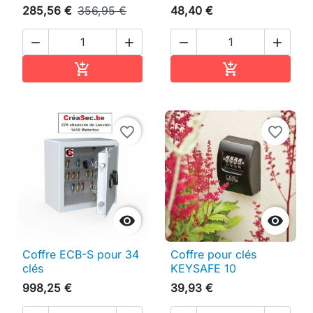
285,56 €
356,95 €
48,40 €




Ajouter au panier
Ajouter au pan


favorite_border
favorite_border


Coffre ECB-S pour 34
Coffre pour clés
clés
KEYSAFE 10
998,25 €
39,93 €