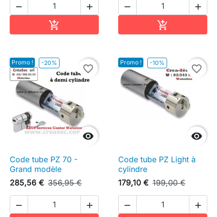




Ajouter au panier
Ajouter au pa


Promo !
Promo !
-20%
-10%
favorite_border
favorite_border


Code tube PZ 70 -
Code tube PZ Light à
Grand modèle
cylindre
285,56 €
356,95 €
179,10 €
199,00 €



