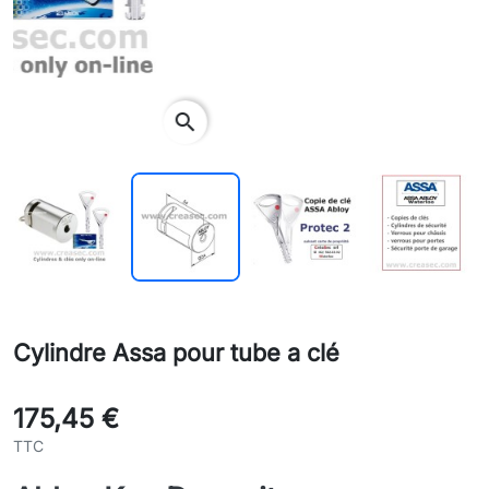
search
Cylindre Assa pour tube a clé
175,45 €
TTC