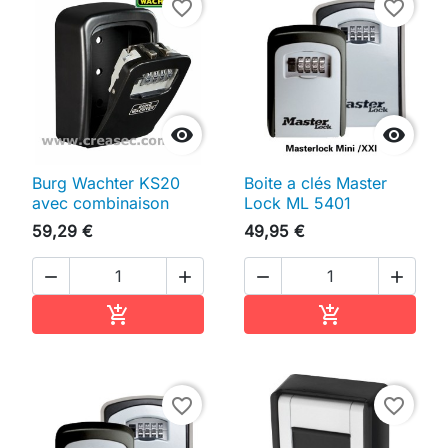
favorite_border
favorite_border


Burg Wachter KS20
Boite a clés Master
avec combinaison
Lock ML 5401
59,29 €
49,95 €




Ajouter au panier
Ajouter au pan


favorite_border
favorite_border