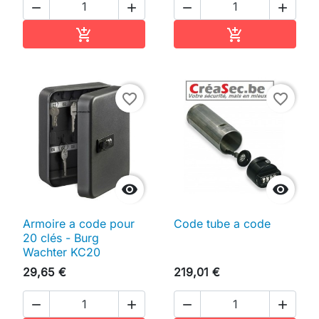




Ajouter au panier
Ajouter au pan


favorite_border
favorite_border


Armoire a code pour
Code tube a code
20 clés - Burg
Wachter KC20
29,65 €
219,01 €



