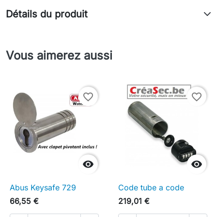
Détails du produit
Vous aimerez aussi
favorite_border
favorite_border


Abus Keysafe 729
Code tube a code
66,55 €
219,01 €