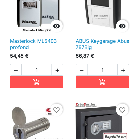


Masterlock ML5403
ABUS Keygarage Abus
profond
787Big
54,45 €
56,87 €




Ajouter au panier
Ajouter au pan


favorite_border
favorite_border