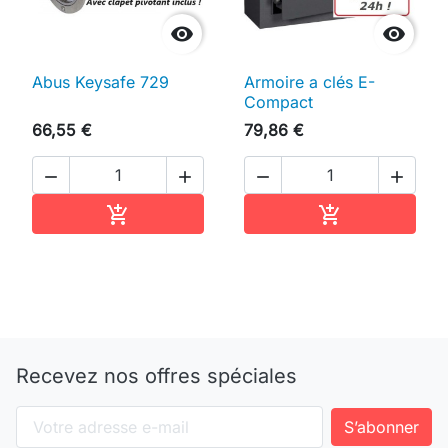


Abus Keysafe 729
Armoire a clés E-
Compact
66,55 €
79,86 €




Ajouter au panier
Ajouter au pan


Recevez nos offres spéciales