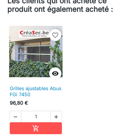
Les clients qui ont acheté ce
produit ont également acheté :
favorite_border

Grilles ajustables Abus
FGi 7450
96,80 €


Ajouter au panier
