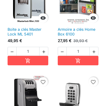


Boite a clés Master
Armoire a clés Home
Lock ML 5401
Box 6100
49,95 €
27,95 €
39,93 €




Ajouter au panier
Ajouter au pan


favorite_border
favorite_border