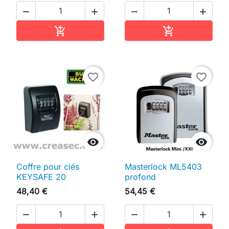




Ajouter au panier
Ajouter au pan


favorite_border
favorite_border


Coffre pour clés
Masterlock ML5403
KEYSAFE 20
profond
48,40 €
54,45 €



