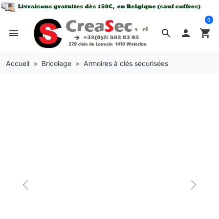
0
menu
search

shopping_cart
Accueil
Bricolage
Armoires à clés sécurisées
Previous
Next