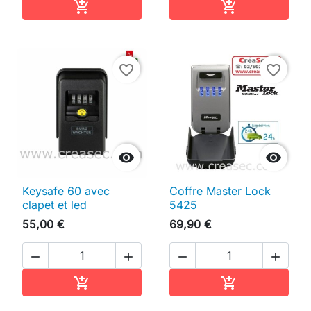
Ajouter au panier
Ajouter au pan


favorite_border
favorite_border


Keysafe 60 avec
Coffre Master Lock
clapet et led
5425
55,00 €
69,90 €




Ajouter au panier
Ajouter au pan

