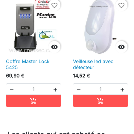
favorite_border
favorite_border


Coffre Master Lock
Veilleuse led avec
5425
détecteur
69,90 €
14,52 €




Ajouter au panier
Ajouter au pa

