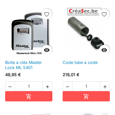
favorite_border
favorite_border


Boite a clés Master
Code tube a code
Lock ML 5401
49,95 €
219,01 €




Ajouter au panier
Ajouter au pa

