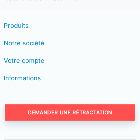
Produits
arrow_drop_down
Notre société
arrow_drop_down
Votre compte
arrow_drop_down
Informations
arrow_drop_down
DEMANDER UNE RÉTRACTATION