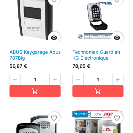


ABUS Keygarage Abus
Technomax Guardian
787Big
KG Electronique
56,87 €
78,65 €




Ajouter au panier
Ajouter au pan


Promo !
-30%
favorite_border
favorite_border