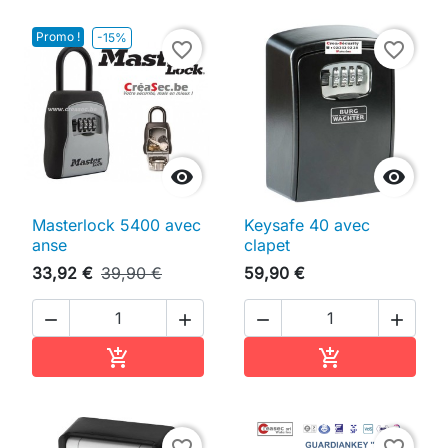
Promo !
-15%
favorite_border
favorite_border


Masterlock 5400 avec
Keysafe 40 avec
anse
clapet
33,92 €
39,90 €
59,90 €




Ajouter au panier
Ajouter au pan


favorite_border
favorite_border