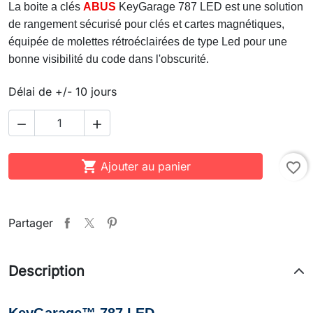
La boite a clés
ABUS
KeyGarage 787 LED est une solution
de rangement sécurisé pour clés et cartes magnétiques,
équipée de molettes rétroéclairées de type Led pour une
bonne visibilité du code dans l'obscurité.
Délai de +/- 10 jours



Ajouter au panier
favorite_border
Partager
Description