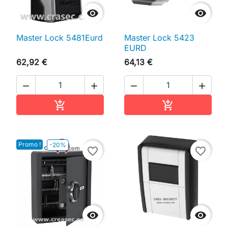


Master Lock 5481Eurd
Master Lock 5423
EURD
62,92 €
64,13 €




Ajouter au panier
Ajouter au pan


Promo !
-20%
favorite_border
favorite_border

