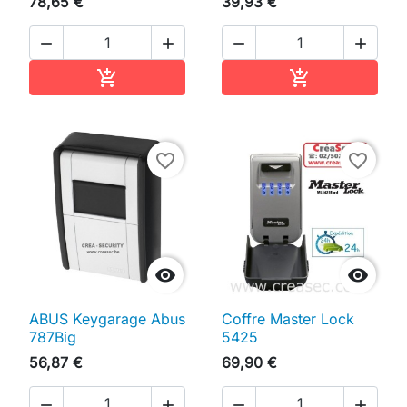
78,65 €
39,93 €




Ajouter au panier
Ajouter au pan


favorite_border
favorite_border


ABUS Keygarage Abus
Coffre Master Lock
787Big
5425
56,87 €
69,90 €



