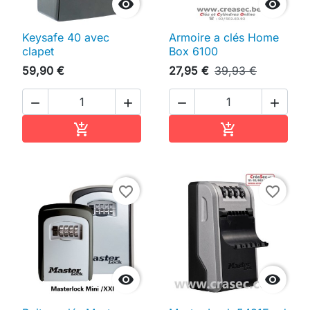


Keysafe 40 avec
Armoire a clés Home
clapet
Box 6100
59,90 €
27,95 €
39,93 €




Ajouter au panier
Ajouter au pan


favorite_border
favorite_border

