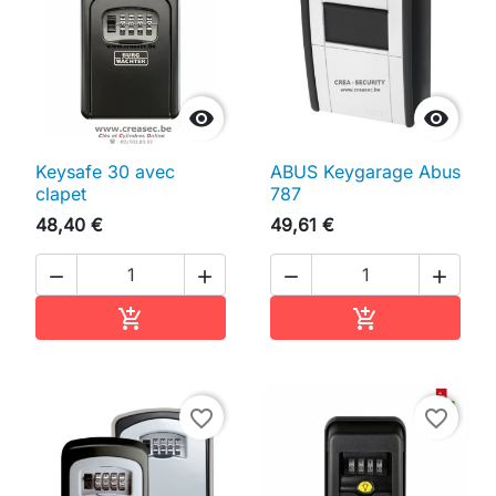


Keysafe 30 avec
ABUS Keygarage Abus
clapet
787
48,40 €
49,61 €




Ajouter au panier
Ajouter au pan


favorite_border
favorite_border