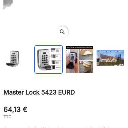
search
Master Lock 5423 EURD
64,13 €
TTC