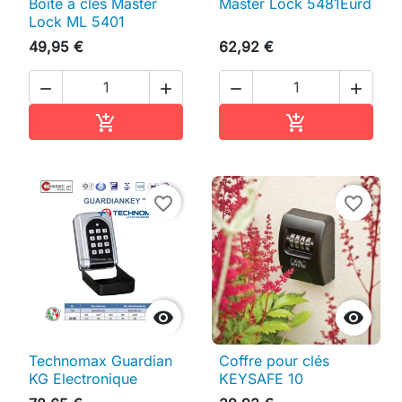
Boite a clés Master
Master Lock 5481Eurd
Lock ML 5401
49,95 €
62,92 €




Ajouter au panier
Ajouter au pan


favorite_border
favorite_border


Technomax Guardian
Coffre pour clés
KG Electronique
KEYSAFE 10