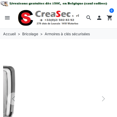
0
menu
search

shopping_cart
Accueil
Bricolage
Armoires à clés sécurisées
Previous
Next