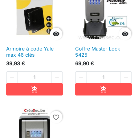


Armoire à code Yale
Coffre Master Lock
max 46 clés
5425
39,93 €
69,90 €




Ajouter au panier
Ajouter au pa


favorite_border