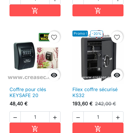
Ajouter au panier
Ajouter au pan


Promo !
-20%
favorite_border
favorite_border


Coffre pour clés
Filex coffre sécurisé
KEYSAFE 20
KS32
48,40 €
193,60 €
242,00 €




Ajouter au panier
Ajouter au pan

