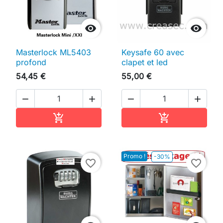


Masterlock ML5403
Keysafe 60 avec
profond
clapet et led
54,45 €
55,00 €




Ajouter au panier
Ajouter au pan


Promo !
-30%
favorite_border
favorite_border