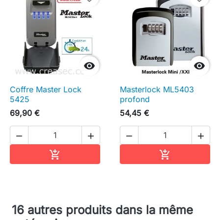


Coffre Master Lock
Masterlock ML5403
5425
profond
69,90 €
54,45 €




Ajouter au panier
Ajouter au pa


16 autres produits dans la même