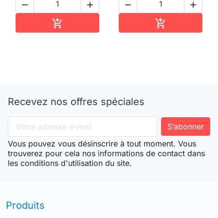




Ajouter au panier
Ajouter au pan


Recevez nos offres spéciales
Vous pouvez vous désinscrire à tout moment. Vous
trouverez pour cela nos informations de contact dans
les conditions d'utilisation du site.
Produits
arrow_drop_down