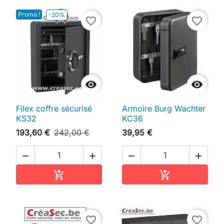
Promo !
-20%
favorite_border
favorite_border


Filex coffre sécurisé
Armoire Burg Wachter
KS32
KC36
193,60 €
242,00 €
39,95 €




Ajouter au panier
Ajouter au pan


favorite_border
favorite_border