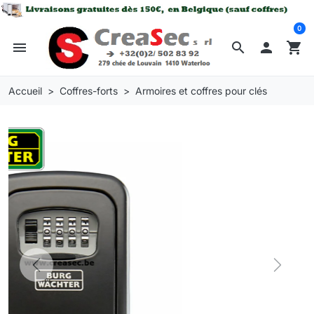
0
menu
search

shopping_cart
Accueil
Coffres-forts
Armoires et coffres pour clés
Previous
Next