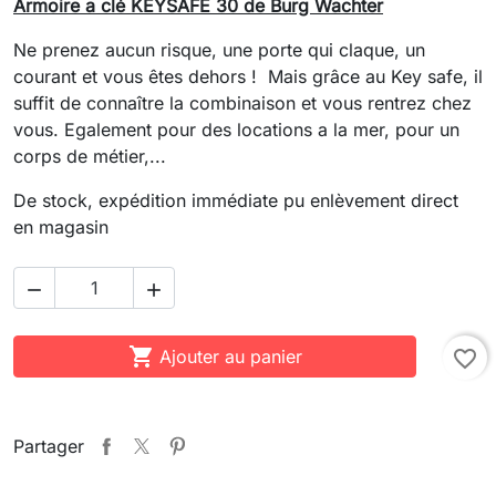
Armoire a clé KEYSAFE 30 de Burg Wachter
Ne prenez aucun risque, une porte qui claque, un
courant et vous êtes dehors ! Mais grâce au Key safe, il
suffit de connaître la combinaison et vous rentrez chez
vous. Egalement pour des locations a la mer, pour un
corps de métier,...
De stock, expédition immédiate pu enlèvement direct
en magasin



Ajouter au panier
favorite_border
Partager