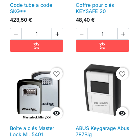
Code tube a code
Coffre pour clés
SKG**
KEYSAFE 20
423,50 €
48,40 €




Ajouter au panier
Ajouter au pan


favorite_border
favorite_border


Boite a clés Master
ABUS Keygarage Abus
Lock ML 5401
787Big