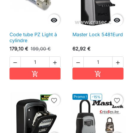


Code tube PZ Light à
Master Lock 5481Eurd
cylindre
179,10 €
199,00 €
62,92 €




Ajouter au panier
Ajouter au pan


Promo !
-15%
favorite_border
favorite_border