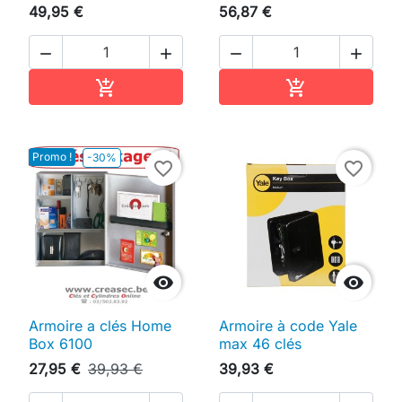
49,95 €
56,87 €




Ajouter au panier
Ajouter au pan


Promo !
-30%
favorite_border
favorite_border


Armoire a clés Home
Armoire à code Yale
Box 6100
max 46 clés
27,95 €
39,93 €
39,93 €