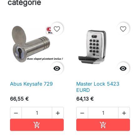
catégorie
favorite_border
favorite_border


Abus Keysafe 729
Master Lock 5423
EURD
66,55 €
64,13 €




Ajouter au panier
Ajouter au pan

