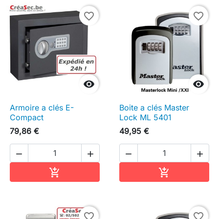
favorite_border
favorite_border


Armoire a clés E-
Boite a clés Master
Compact
Lock ML 5401
79,86 €
49,95 €




Ajouter au panier
Ajouter au pa


favorite_border
favorite_border