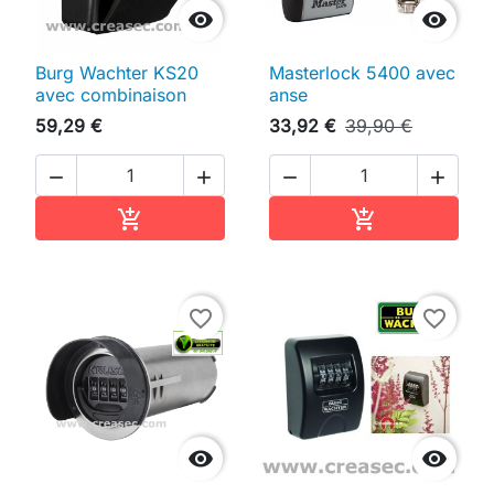


Burg Wachter KS20
Masterlock 5400 avec
avec combinaison
anse
59,29 €
33,92 €
39,90 €




Ajouter au panier
Ajouter au pan


favorite_border
favorite_border

