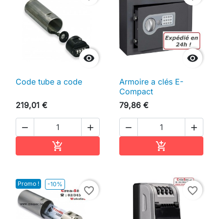


Code tube a code
Armoire a clés E-
Compact
219,01 €
79,86 €




Ajouter au panier
Ajouter au pan


Promo !
-10%
favorite_border
favorite_border