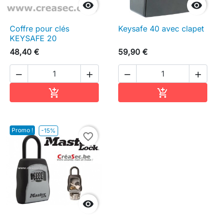


Coffre pour clés
Keysafe 40 avec clapet
KEYSAFE 20
48,40 €
59,90 €




Ajouter au panier
Ajouter au pa


Promo !
-15%
favorite_border
