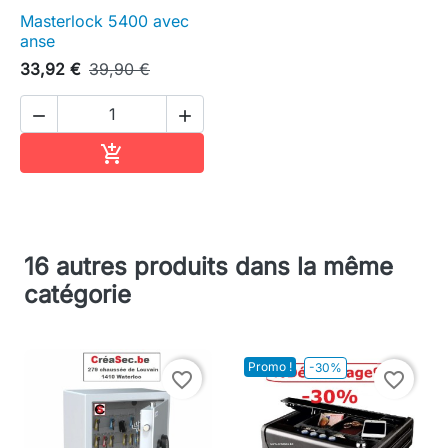
Masterlock 5400 avec
anse
33,92 €
39,90 €


Ajouter au panier

16 autres produits dans la même
catégorie
Promo !
-30%
favorite_border
favorite_border