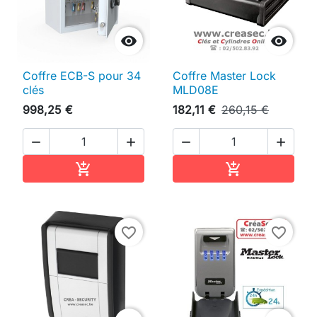


Coffre ECB-S pour 34
Coffre Master Lock
clés
MLD08E
998,25 €
182,11 €
260,15 €




Ajouter au panier
Ajouter au pan


favorite_border
favorite_border