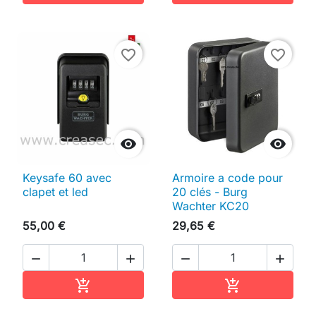
favorite_border
favorite_border


Keysafe 60 avec
Armoire a code pour
clapet et led
20 clés - Burg
Wachter KC20
55,00 €
29,65 €




Ajouter au panier
Ajouter au pan

