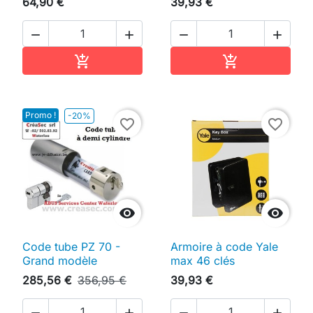
64,90 €
39,93 €




Ajouter au panier
Ajouter au pan


Promo !
-20%
favorite_border
favorite_border


Code tube PZ 70 -
Armoire à code Yale
Grand modèle
max 46 clés
285,56 €
356,95 €
39,93 €



