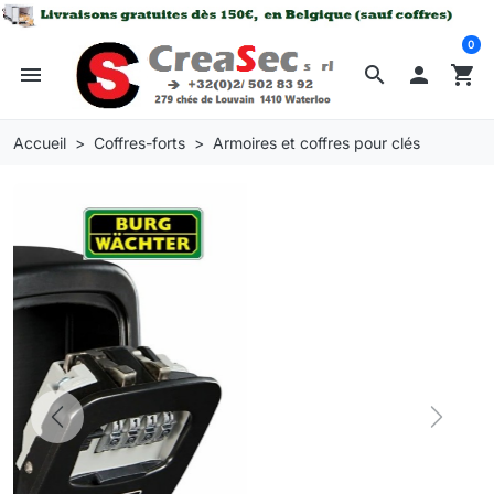
0
menu
search

shopping_cart
Accueil
Coffres-forts
Armoires et coffres pour clés
Previous
Next