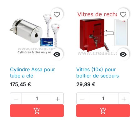
favorite_border
favorite_border


Cylindre Assa pour
Vitres (10x) pour
tube a clé
boîtier de secours
175,45 €
29,89 €




Ajouter au panier
Ajouter au pan

