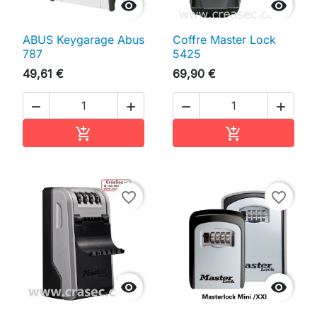


ABUS Keygarage Abus
Coffre Master Lock
787
5425
49,61 €
69,90 €




Ajouter au panier
Ajouter au pan


favorite_border
favorite_border

