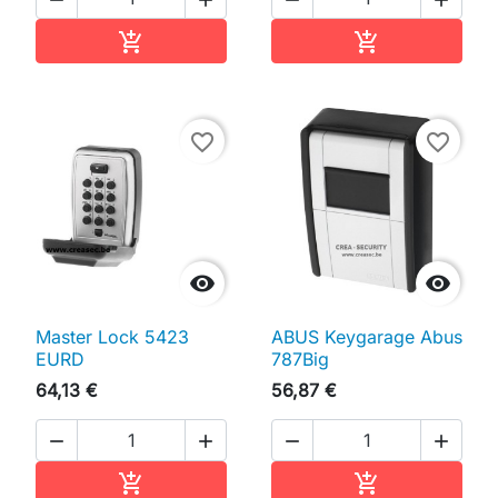
Ajouter au panier
Ajouter au pan


favorite_border
favorite_border


Master Lock 5423
ABUS Keygarage Abus
EURD
787Big
64,13 €
56,87 €




Ajouter au panier
Ajouter au pan

