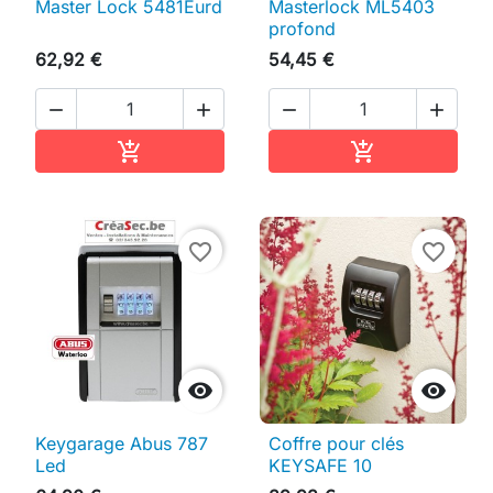
Master Lock 5481Eurd
Masterlock ML5403
profond
62,92 €
54,45 €




Ajouter au panier
Ajouter au pan


favorite_border
favorite_border


Keygarage Abus 787
Coffre pour clés
Led
KEYSAFE 10