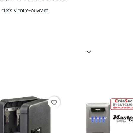
 clefs s'entre-ouvrant
favorite_border