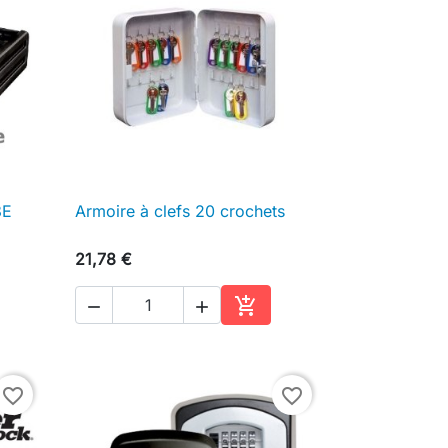
8E
Armoire à clefs 20 crochets

Aperçu rapide
21,78 €



ter au panier
Ajouter au panier
favorite_border
favorite_border