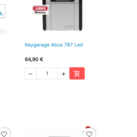
Keygarage Abus 787 Led

Aperçu rapide
64,90 €



ter au panier
Ajouter au panier
favorite_border
favorite_border