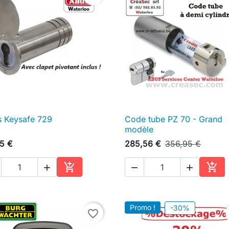
 Keysafe 729
Code tube PZ 70 - Grand

Aperçu rapide

Aperçu rapide
modèle
5 €
285,56 €
356,95 €





Ajouter au panier
Ajou
Promo !
-30%
favorite_border