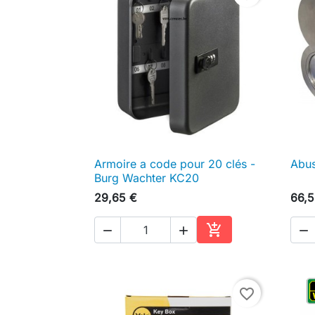
Armoire a code pour 20 clés -
Abus

Aperçu rapide
Burg Wachter KC20
29,65 €
66,5




Ajouter au panier
favorite_border