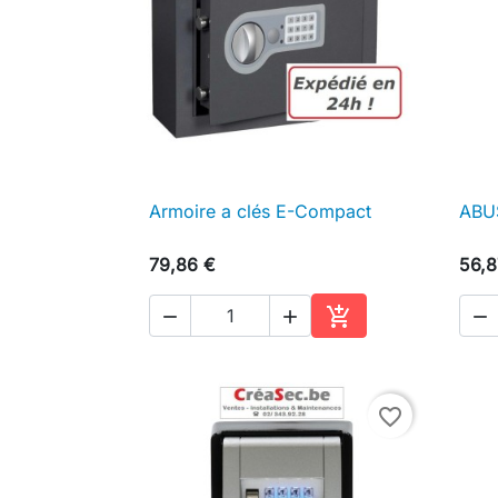
Armoire a clés E-Compact
ABU

Aperçu rapide
79,86 €
56,8




Ajouter au panier
favorite_border