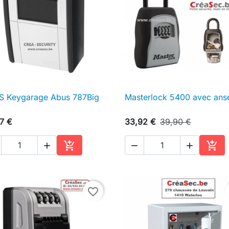
S Keygarage Abus 787Big
Masterlock 5400 avec ans

Aperçu rapide

Aperçu rapide
7 €
33,92 €
39,90 €





Ajouter au panier
Ajou
favorite_border