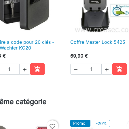
re a code pour 20 clés -
Coffre Master Lock 5425

Aperçu rapide

Aperçu rapide
 Wachter KC20
5 €
69,90 €





Ajouter au panier
Ajou
même catégorie
Promo !
-20%
favorite_border