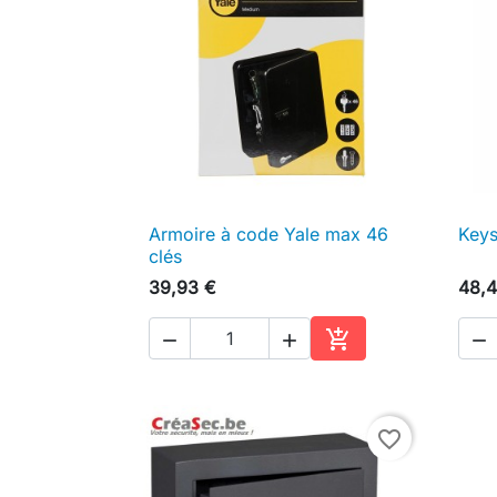
Armoire à code Yale max 46
Keys

Aperçu rapide
clés
39,93 €
48,4




Ajouter au panier
favorite_border