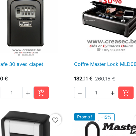
afe 30 avec clapet
Coffre Master Lock MLD0

Aperçu rapide

Aperçu rapide
0 €
182,11 €
260,15 €





Ajouter au panier
Ajou
Promo !
-15%
favorite_border