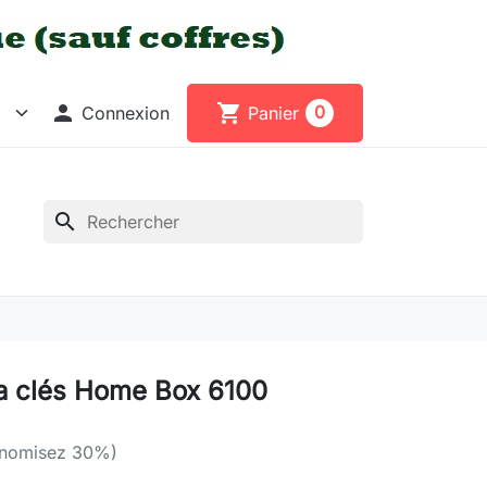

shopping_cart
0
Connexion
Panier
search
a clés Home Box 6100
nomisez 30%)