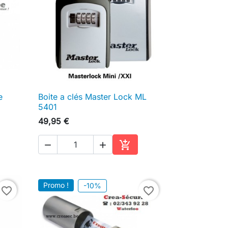
e
Boite a clés Master Lock ML

Aperçu rapide
5401
49,95 €



ter au panier
Ajouter au panier
Promo !
-10%
favorite_border
favorite_border