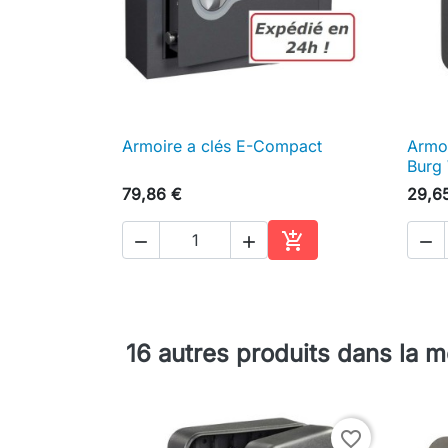
Armoire a clés E-Compact
Armoi

Aperçu rapide
Burg
79,86 €
29,6




Ajouter au panier
16 autres produits dans la 
favorite_border