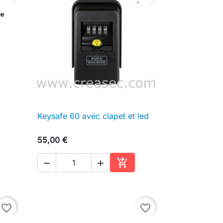
Keysafe 60 avec clapet et led

Aperçu rapide
55,00 €



ter au panier
Ajouter au panier
favorite_border
favorite_border