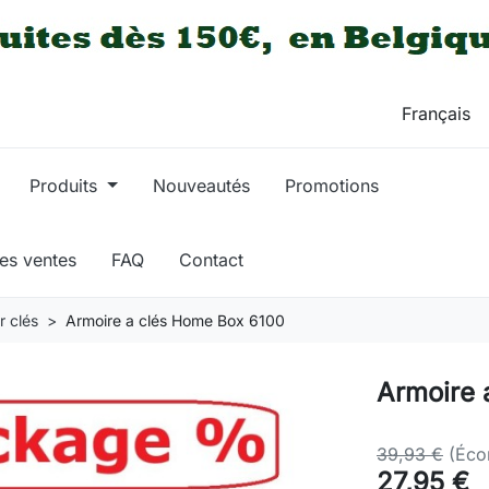
Produits
Nouveautés
Promotions
res ventes
FAQ
Contact
r clés
Armoire a clés Home Box 6100
Armoire 
39,93 €
(Éco
27,95 €