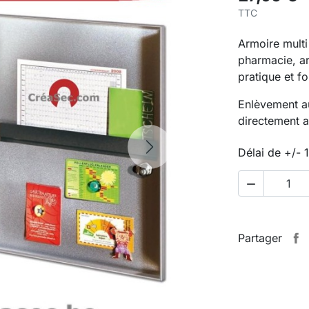
TTC
Armoire multi
pharmacie, ar
pratique et fo
Enlèvement a
directement a
Délai de +/- 
Next

Partager