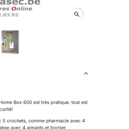
search
 Home Box 600 est très pratique: tout est
urité!
c 5 crochets, comme pharmacie avec 4
ège avec 4 aimants et bornier