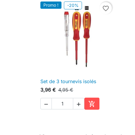
Promo !
-20%
favorite_border
Set de 3 tournevis isolés

Aperçu rapide
3,96 €
4,95 €



Ajouter au panier