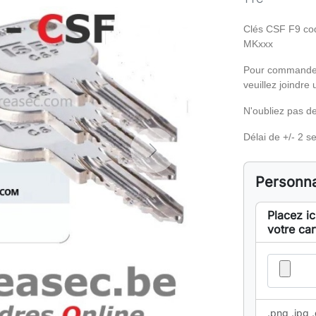
Clés CSF F9 co
MKxxx
Pour commander 
veuillez joindre
N'oubliez pas de 
Délai de +/- 2 
Next
Personna
Placez ic
votre car
.png .jpg .