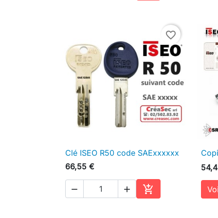
Ajouter au panier
favorite_border
Clé ISEO R50 code SAExxxxxx
Copi

Aperçu rapide
66,55 €
54,4

Voi


Ajouter au panier