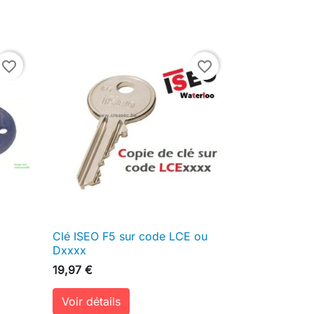
favorite_border
favorite_border
Clé ISEO F5 sur code LCE ou

Aperçu rapide
Dxxxx
19,97 €
Voir détails