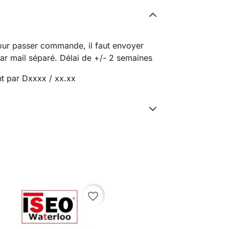
Pour passer commande, il faut envoyer
ar mail séparé. Délai de +/- 2 semaines
t par Dxxxx / xx.xx
favorite_border