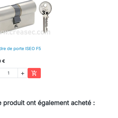
dre de porte ISEO F5

Aperçu rapide
0 €


Ajouter au panier
e produit ont également acheté :