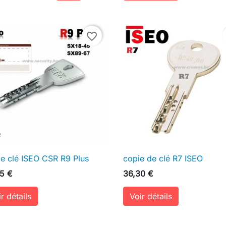
Ajouter au panier
favorite_border
e clé ISEO CSR R9 Plus
copie de clé R7 ISEO

Aperçu rapide

Aperçu rapide
5 €
36,30 €
r détails
Voir détails