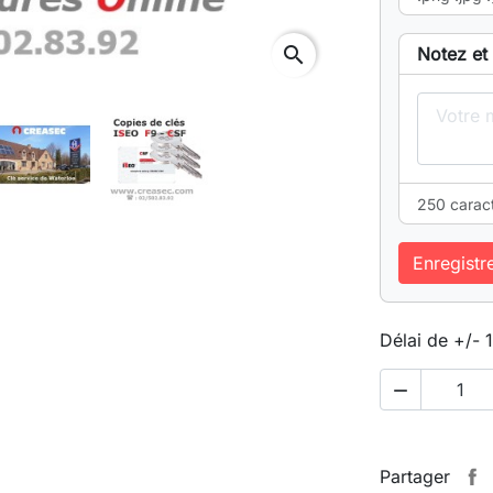
search
Notez et 
250 carac
Enregistr
Délai de +/- 

Partager