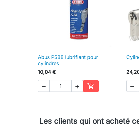
Abus PS88 lubrifiant pour
Cylin

Aperçu rapide
cylindres
10,04 €
24,2




Ajouter au panier
Les clients qui ont acheté c