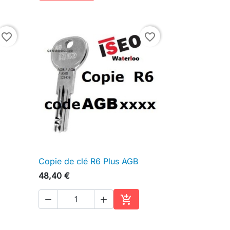
favorite_border
favorite_border
Copie de clé R6 Plus AGB

Aperçu rapide
48,40 €



Ajouter au panier