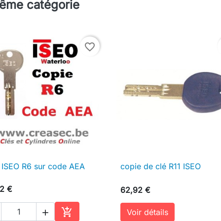
même catégorie
favorite_border
 ISEO R6 sur code AEA
copie de clé R11 ISEO

Aperçu rapide

Aperçu rapide
2 €
62,92 €

Voir détails
