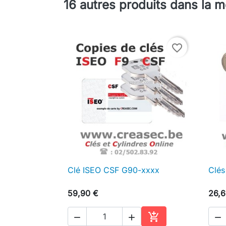
16 autres produits dans la 
favorite_border
Clé ISEO CSF G90-xxxx
Clés

Aperçu rapide
59,90 €
26,6



