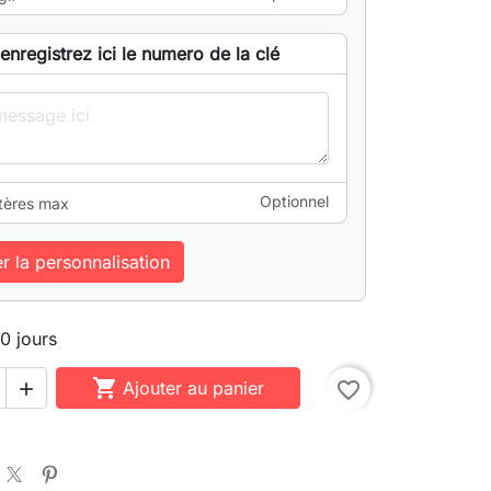
enregistrez ici le numero de la clé
Optionnel
tères max
er la personnalisation
10 jours

Ajouter au panier
favorite_border
