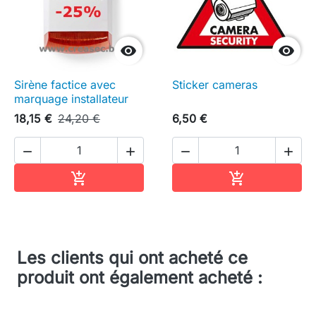


Sirène factice avec
Sticker cameras
marquage installateur
18,15 €
24,20 €
6,50 €




Ajouter au panier
Ajouter au pa


Les clients qui ont acheté ce
produit ont également acheté :