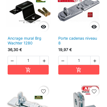


Ancrage mural Brg
Porte cadenas niveau
Wachter 1280
8
36,30 €
19,97 €




Ajouter au panier
Ajouter au pan


favorite_border
favorite_border