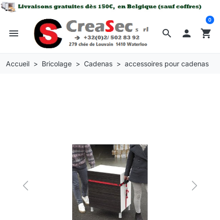
0
menu
search

shopping_cart
Accueil
Bricolage
Cadenas
accessoires pour cadenas
Previous
Next