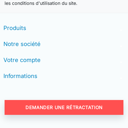
les conditions d'utilisation du site.
Produits
arrow_drop_down
Notre société
arrow_drop_down
Votre compte
arrow_drop_down
Informations
arrow_drop_down
DEMANDER UNE RÉTRACTATION