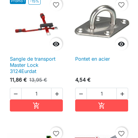
Promo !
-15%
favorite_border
favorite_border


Sangle de transport
Pontet en acier
Master Lock
3124Eurdat
11,86 €
13,95 €
4,54 €




Ajouter au panier
Ajouter au pan


favorite_border
favorite_border