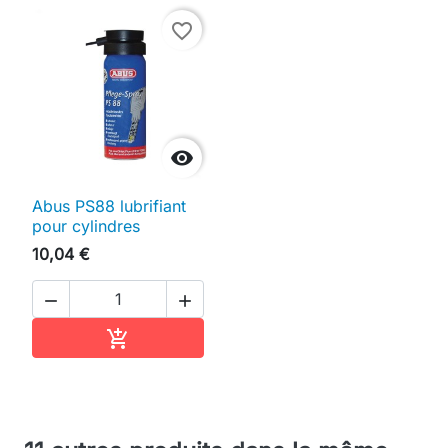
favorite_border

Abus PS88 lubrifiant
pour cylindres
10,04 €


Ajouter au panier
