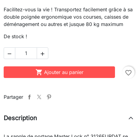
Facilitez-vous la vie ! Transportez facilement grâce à sa
double poignée ergonomique vos courses, caisses de
déménagement ou autres et jusque 80 kg maximum
De stock !



Ajouter au panier
favorite_border
Partager
Description
La sangle de portage Master Lock n° 3126EURDAT se