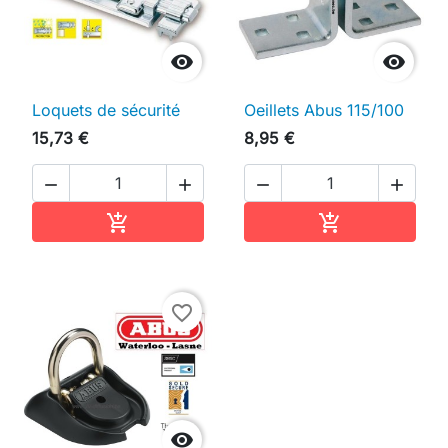


Loquets de sécurité
Oeillets Abus 115/100
15,73 €
8,95 €




Ajouter au panier
Ajouter au pan


favorite_border
