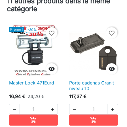
11 autres produits dans la même
catégorie
Promo !
-30%
favorite_border
favorite_border


Master Lock 471Eurd
Porte cadenas Granit
niveau 10
16,94 €
24,20 €
117,37 €




Ajouter au panier
Ajouter au pan

