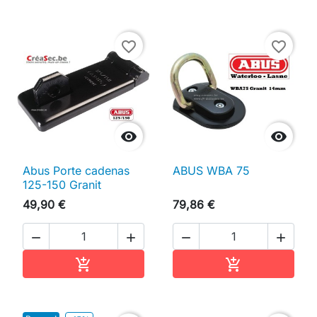
favorite_border
favorite_border


Abus Porte cadenas
ABUS WBA 75
125-150 Granit
49,90 €
79,86 €




Ajouter au panier
Ajouter au pan

