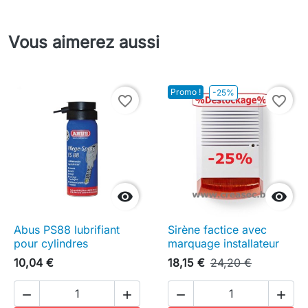
Vous aimerez aussi
Promo !
-25%
favorite_border
favorite_border


Abus PS88 lubrifiant
Sirène factice avec
pour cylindres
marquage installateur
10,04 €
18,15 €
24,20 €



