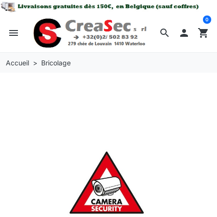
0
menu
search

shopping_cart
Accueil
Bricolage