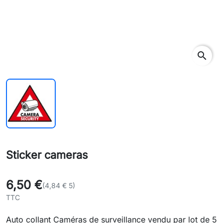
search
Sticker cameras
6,50 €
(4,84 € 5)
TTC
Auto collant Caméras de surveillance vendu par lot de 5