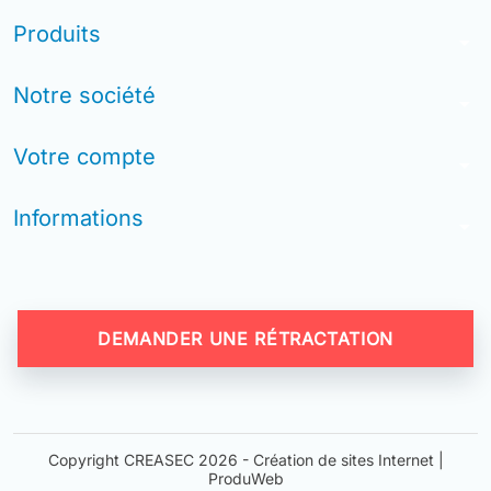
Produits
arrow_drop_down
Notre société
arrow_drop_down
Votre compte
arrow_drop_down
Informations
arrow_drop_down
DEMANDER UNE RÉTRACTATION
Copyright CREASEC 2026 -
Création de sites Internet |
ProduWeb