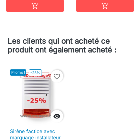
Ajouter au panier
Ajouter au pa


Les clients qui ont acheté ce
produit ont également acheté :
Promo !
-25%
favorite_border

Sirène factice avec
marquage installateur