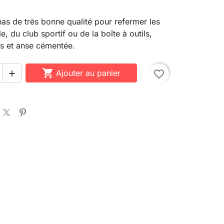
s de très bonne qualité pour refermer les
e, du club sportif ou de la boîte à outils,
es et anse cémentée.

Ajouter au panier
favorite_border
