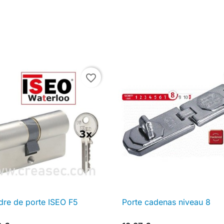
favorite_border
dre de porte ISEO F5
Porte cadenas niveau 8

Aperçu rapide

Aperçu rapide