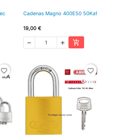
ec
Cadenas Magno 400E50 50Ka1

Aperçu rapide
19,00 €



ter au panier
Ajouter au panier
favorite_border
favorite_border