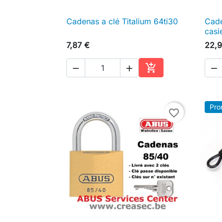
Cadenas a clé Titalium 64ti30
Cade

Aperçu rapide
casi
7,87 €
22,9




Ajouter au panier
Pro
favorite_border