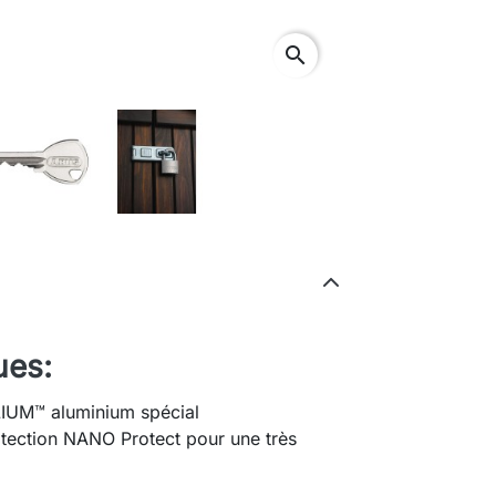
search
ues:
LIUM™ aluminium spécial
otection NANO Protect pour une très