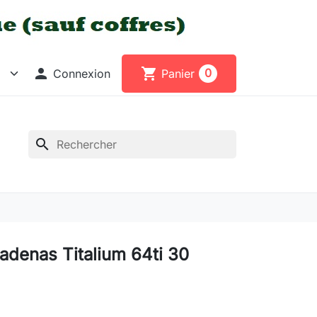

shopping_cart
0
Connexion
Panier
search
adenas Titalium 64ti 30