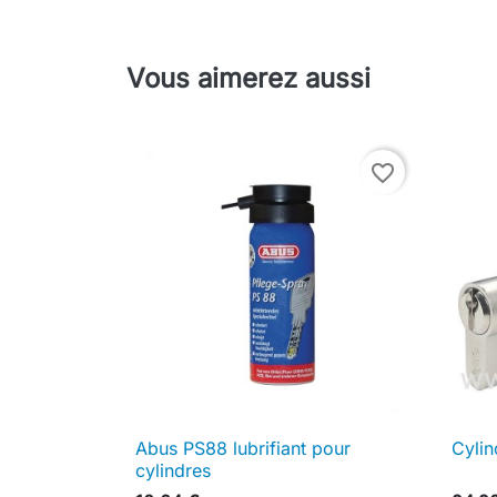
Vous aimerez aussi
favorite_border
Abus PS88 lubrifiant pour
Cylin

Aperçu rapide
cylindres