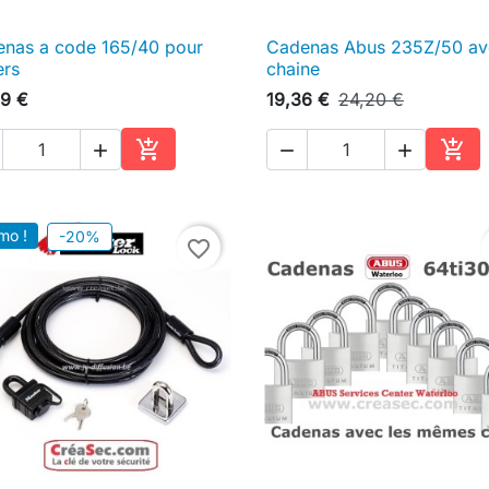
nas a code 165/40 pour
Cadenas Abus 235Z/50 av

Aperçu rapide

Aperçu rapide
ers
chaine
9 €
19,36 €
24,20 €





Ajouter au panier
Ajou
mo !
-20%
favorite_border