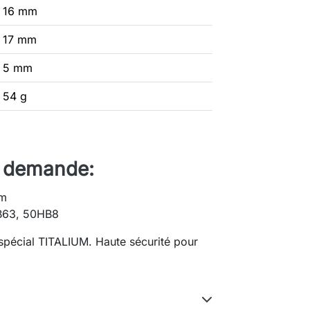
16 mm
17 mm
5 mm
54 g
r demande:
mm
B63, 50HB8