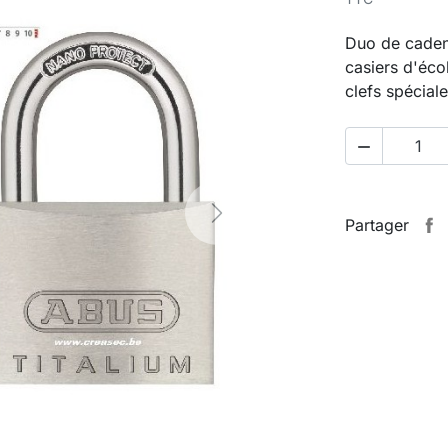
Duo de cadena
casiers d'écol
clefs spécial

Next
Partager