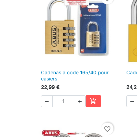
Cadenas a code 165/40 pour
Cade

Aperçu rapide
casiers
22,99 €
24,2




Ajouter au panier
favorite_border