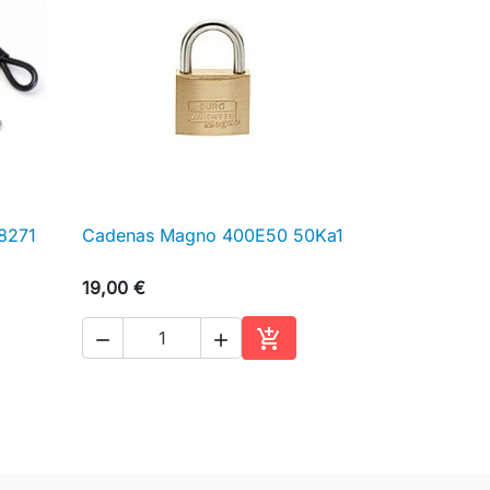
 8271
Cadenas Magno 400E50 50Ka1

Aperçu rapide
19,00 €



ter au panier
Ajouter au panier