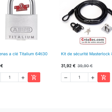
nas a clé Titalium 64ti30
Kit de sécurité Masterlock

Aperçu rapide

Aperçu rapide
 €
31,92 €
39,90 €





Ajouter au panier
Ajou