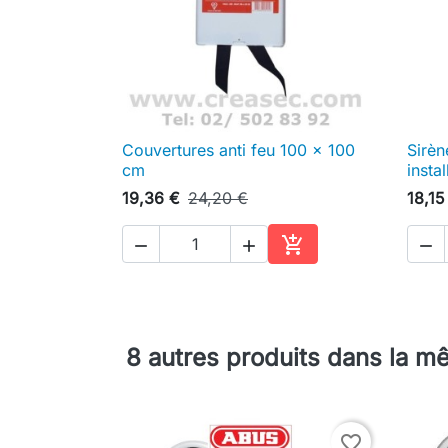
Couvertures anti feu 100 x 100
Sirèn

Aperçu rapide
cm
instal
19,36 €
24,20 €
18,15




Ajouter au panier
8 autres produits dans la m
favorite_border