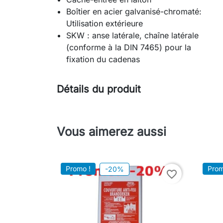
Boîtier en acier galvanisé-chromaté:
Utilisation extérieure
SKW : anse latérale, chaîne latérale
(conforme à la DIN 7465) pour la
fixation du cadenas
Détails du produit
Vous aimerez aussi
Promo !
Prom
-20%
favorite_border