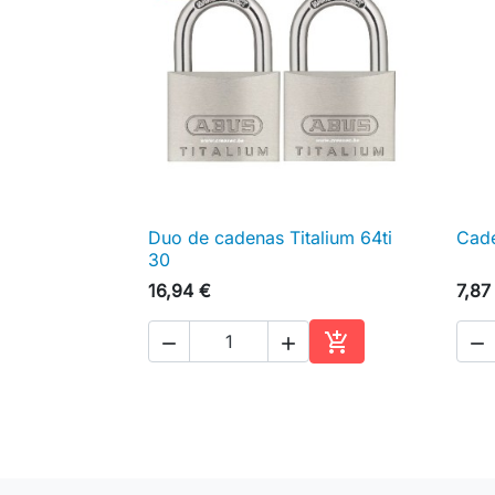
Duo de cadenas Titalium 64ti
Cade

Aperçu rapide
30
16,94 €
7,87




Ajouter au panier