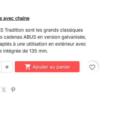
 avec chaine
Tradition sont les grands classiques
es cadenas ABUS en version galvanisée,
ptés à une utilisation en extérieur avec
le intégrée de 135 mm.

Ajouter au panier
favorite_border
