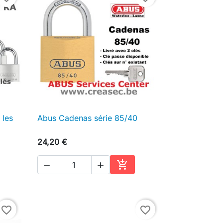
 les
Abus Cadenas série 85/40

Aperçu rapide
24,20 €



ter au panier
Ajouter au panier
favorite_border
favorite_border