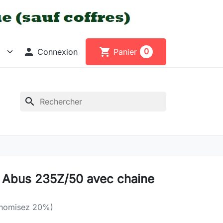

shopping_cart
0
Connexion
Panier
search
 Abus 235Z/50 avec chaine
nomisez 20%)