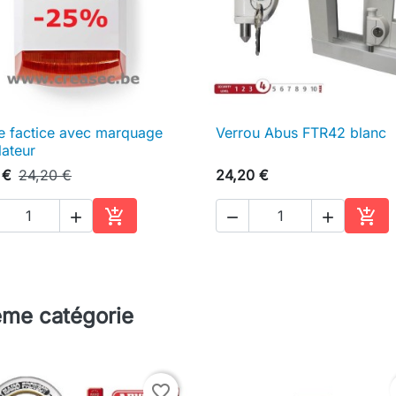
e factice avec marquage
Verrou Abus FTR42 blanc

Aperçu rapide

Aperçu rapide
lateur
 €
24,20 €
24,20 €





Ajouter au panier
Ajou
ême catégorie
favorite_border