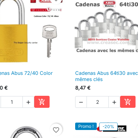
nas Abus 72/40 Color
Cadenas Abus 64ti30 avec

Aperçu rapide

Aperçu rapide
mêmes clés
0 €
8,47 €





Ajouter au panier
Ajou
Promo !
-20%
favorite_border