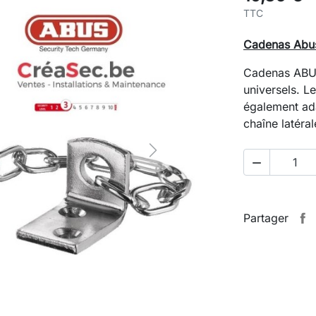
TTC
Cadenas Abus
Cadenas ABUS 
universels. L
également ada
chaîne latéra
Next

Partager