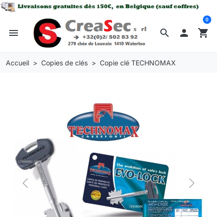
0
menu
search

shopping_cart
Accueil
Copies de clés
Copie clé TECHNOMAX
Previous
Next