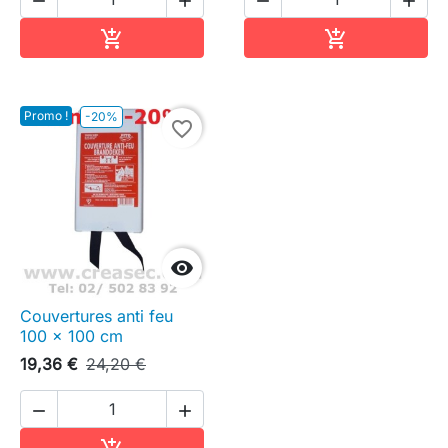




Ajouter au panier
Ajouter au pa


Promo !
-20%
favorite_border

Couvertures anti feu
100 x 100 cm
19,36 €
24,20 €


Ajouter au panier