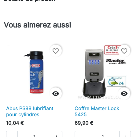
Vous aimerez aussi
favorite_border
favorite_border


Abus PS88 lubrifiant
Coffre Master Lock
pour cylindres
5425
10,04 €
69,90 €