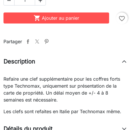



Ajouter au panier
favorite_border
Partager
Description
Refaire une clef supplémentaire pour les coffres forts
type Technomax, uniquement sur présentation de la
carte de propriété. Un délai moyen de +/- 4 à 8
semaines est nécessaire.
Les clefs sont refaites en Italie par Technomax même.
Détails du produit