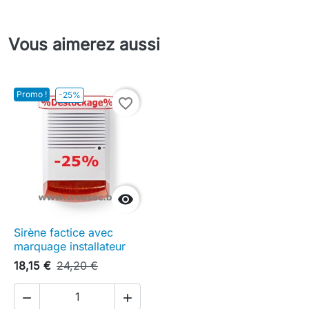
Vous aimerez aussi
Promo !
-25%
favorite_border

Sirène factice avec
marquage installateur
18,15 €
24,20 €

