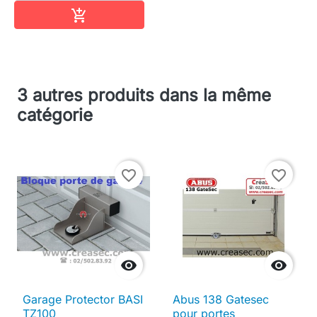
Ajouter au panier

3 autres produits dans la même
catégorie
favorite_border
favorite_border


Garage Protector BASI
Abus 138 Gatesec
TZ100
pour portes