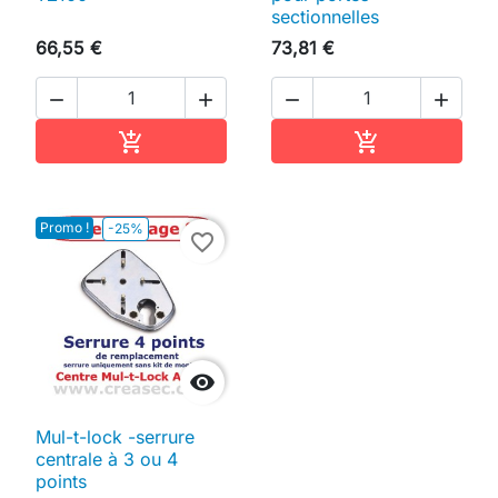
sectionnelles
66,55 €
73,81 €




Ajouter au panier
Ajouter au pan


Promo !
-25%
favorite_border

Mul-t-lock -serrure
centrale à 3 ou 4
points