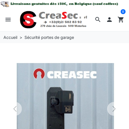
0
menu
search

shopping_cart
Accueil
Sécurité portes de garage
Previous
Next