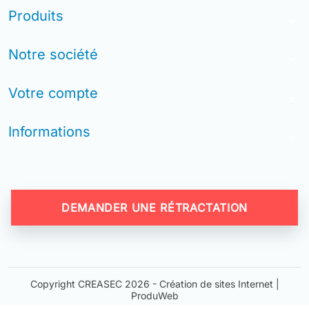
Produits
arrow_drop_down
Notre société
arrow_drop_down
Votre compte
arrow_drop_down
Informations
arrow_drop_down
DEMANDER UNE RÉTRACTATION
Copyright CREASEC 2026 -
Création de sites Internet |
ProduWeb