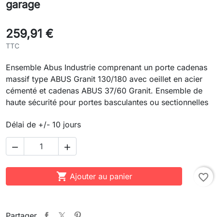
garage
259,91 €
TTC
Ensemble Abus Industrie comprenant un porte cadenas
massif type ABUS Granit 130/180 avec oeillet en acier
cémenté et cadenas ABUS 37/60 Granit. Ensemble de
haute sécurité pour portes basculantes ou sectionnelles
Délai de +/- 10 jours



Ajouter au panier
favorite_border
Partager