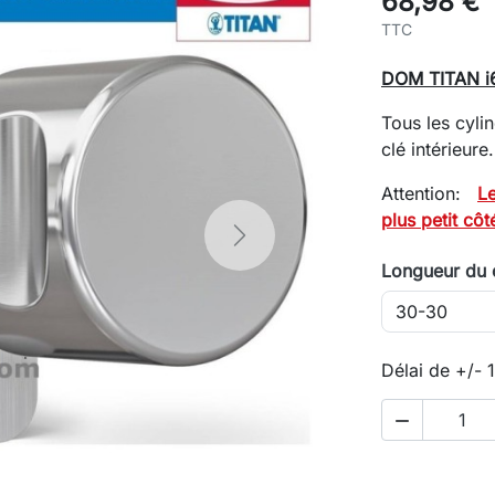
68,98 €
TTC
DOM TITAN i6
Tous les cyli
clé intérieure
Attention:
Le
plus petit côt
Next
Longueur du 
Délai de +/- 
