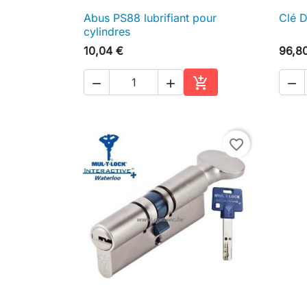
Abus PS88 lubrifiant pour
Clé 

Aperçu rapide
cylindres
10,04 €
96,8




Ajouter au panier
favorite_border