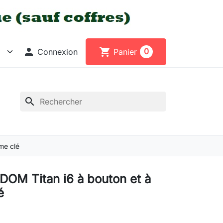

shopping_cart
0
Connexion
Panier
search
me clé
 DOM Titan i6 à bouton et à
é