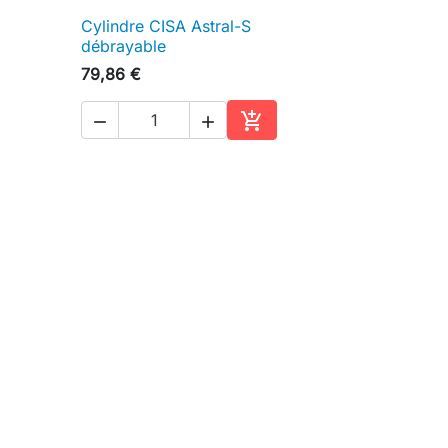
Cylindre CISA Astral-S

Aperçu rapide
débrayable
79,86 €



ter au panier
Ajouter au panier