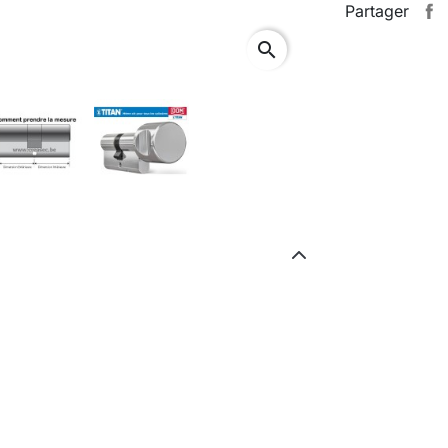
Partager
search