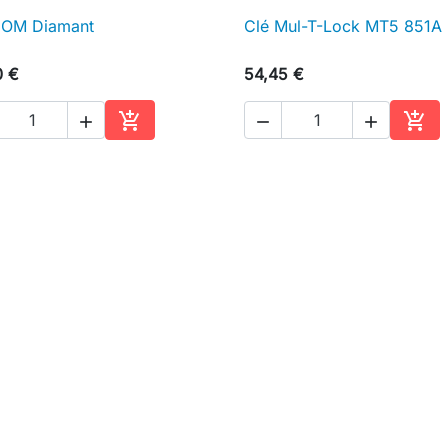
DOM Diamant
Clé Mul-T-Lock MT5 851A

Aperçu rapide

Aperçu rapide
0 €
54,45 €





Ajouter au panier
Ajou