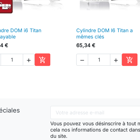
ndre DOM i6 Titan
Cylindre DOM I6 Titan a

Aperçu rapide

Aperçu rapide
ayable
mêmes clés
4 €
65,34 €





Ajouter au panier
Ajou
éciales
Vous pouvez vous désinscrire à tout
cela nos informations de contact dans 
du site.