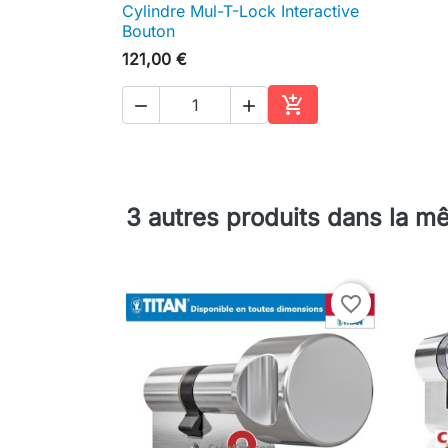
Cylindre Mul-T-Lock Interactive

Aperçu rapide
Bouton
121,00 €



Ajouter au panier
3 autres produits dans la m
favorite_border