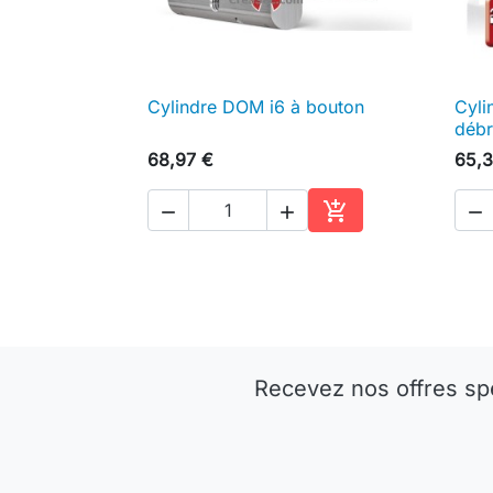
Cylindre DOM i6 à bouton
Cyli

Aperçu rapide
débr
68,97 €
65,3




Ajouter au panier
Recevez nos offres sp