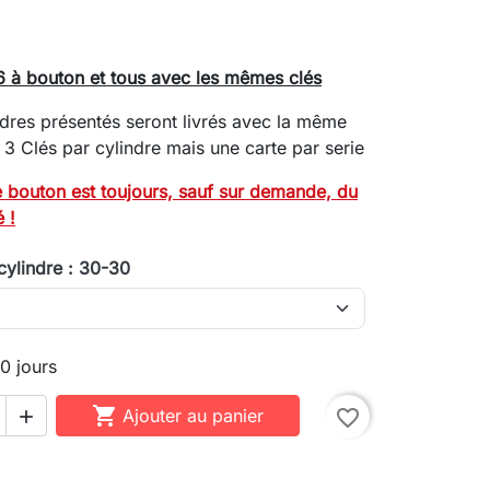
 à bouton et tous avec les mêmes clés
ndres présentés seront livrés avec la même
. 3 Clés par cylindre mais une carte par serie
 bouton est toujours, sauf sur demande, du
é !
cylindre : 30-30
10 jours

Ajouter au panier
favorite_border
